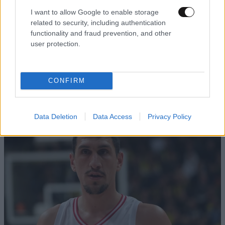
I want to allow Google to enable storage
related to security, including authentication
functionality and fraud prevention, and other
user protection.
ΚΟΣΜΟΣ
08·08·2026 04:58
Στα ίχνη της «Αράχνης» του Άσαντ: Ο
άνθρωπος των βασανιστηρίων της Συρίας
CONFIRM
εντοπίστηκε στη Ρωσία
Data Deletion
Data Access
Privacy Policy