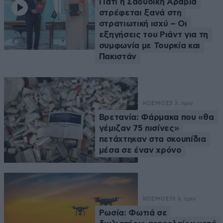
Γιατί η Σαουδική Αραβία
στρέφεται ξανά στη
στρατιωτική ισχύ – Οι
εξηγήσεις του Ριάντ για τη
συμφωνία με Τουρκία και
Πακιστάν
ΚΟΣΜΟΣ
5 λ. πριν
Βρετανία: Φάρμακα που «θα
γέμιζαν 75 πισίνες»
πετάχτηκαν στα σκουπίδια
μέσα σε έναν χρόνο
ΚΟΣΜΟΣ
19 λ. πριν
Ρωσία: Φωτιά σε