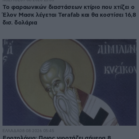
Το φαραωνικών διαστάσεων κτίριο που χτίζει ο
Έλον Μασκ λέγεται Terafab και θα κοστίσει 16,8
δισ. δολάρια
ΕΛΛΑΔΑ
08·08·2026 05:45
Εορτολόγιο: Ποιος γιορτάζει σήμερα 8