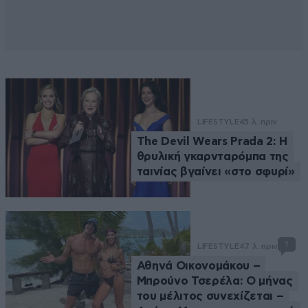
LIFESTYLE
45 λ. πριν
The Devil Wears Prada 2: Η
θρυλική γκαρνταρόμπα της
ταινίας βγαίνει «στο σφυρί»
1
LIFESTYLE
47 λ. πριν
Αθηνά Οικονομάκου –
Μπρούνο Τσερέλα: Ο μήνας
του μέλιτος συνεχίζεται –