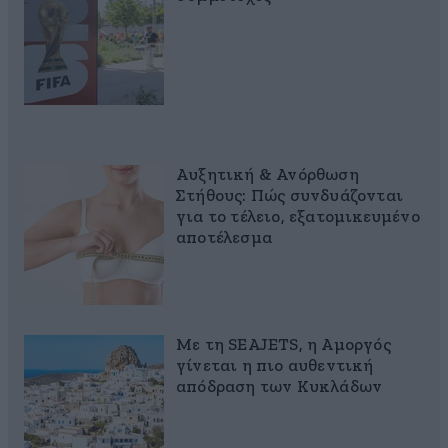
Αυξητική & Ανόρθωση
Στήθους: Πώς συνδυάζονται
για το τέλειο, εξατομικευμένο
αποτέλεσμα
Με τη SEAJETS, η Αμοργός
γίνεται η πιο αυθεντική
απόδραση των Κυκλάδων