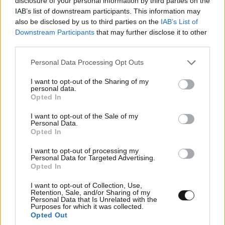
disclosure of your personal information by third parties on the
IAB’s list of downstream participants. This information may
also be disclosed by us to third parties on the
IAB’s List of
Downstream Participants
that may further disclose it to other
third parties.
Please note that this website/app uses one or more Google
Personal Data Processing Opt Outs
services and may gather and store information including but
not limited to your visit or usage behaviour. You may click to
I want to opt-out of the Sharing of my
personal data.
grant or deny consent to Google and its third-party tags to
Opted In
use your data for below specified purposes in below Google
consent section.
I want to opt-out of the Sale of my
Personal Data.
Opted In
I want to opt-out of processing my
Personal Data for Targeted Advertising.
Opted In
I want to opt-out of Collection, Use,
Retention, Sale, and/or Sharing of my
Personal Data that Is Unrelated with the
Purposes for which it was collected.
Opted Out