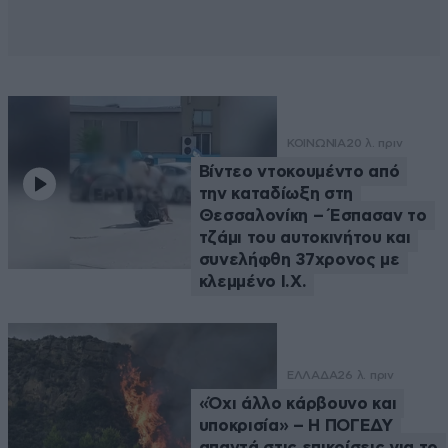
ΚΟΙΝΩΝΙΑ
20 λ. πριν
Βίντεο ντοκουμέντο από
την καταδίωξη στη
Θεσσαλονίκη – Έσπασαν το
τζάμι του αυτοκινήτου και
συνελήφθη 37χρονος με
κλεμμένο Ι.Χ.
ΕΛΛΑΔΑ
26 λ. πριν
«Όχι άλλο κάρβουνο και
υποκρισία» – Η ΠΟΓΕΔΥ
απαντά στις επικρίσεις για το