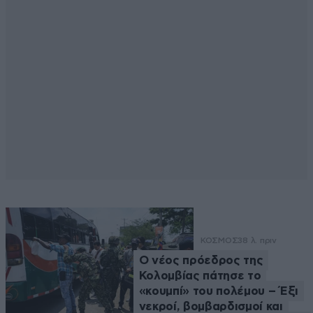
ΚΟΣΜΟΣ
38 λ. πριν
Ο νέος πρόεδρος της
Κολομβίας πάτησε το
«κουμπί» του πολέμου – Έξι
νεκροί, βομβαρδισμοί και