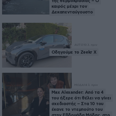
της θερμοκρασίας – O
καιρός μέχρι τον
Δεκαπενταύγουστο
AUTO
10 λ. πριν
Οδηγούμε το Zeekr X
ΜΟΔΑ
14 λ. πριν
Max Alexander: Από τα 4
του ήξερε ότι θέλει να γίνει
σχεδιαστής – Στα 10 του
έκανε το ντεμπούτο του
στην Εβδομάδα Μόδας, στο