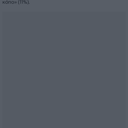
κόπο» (11%).