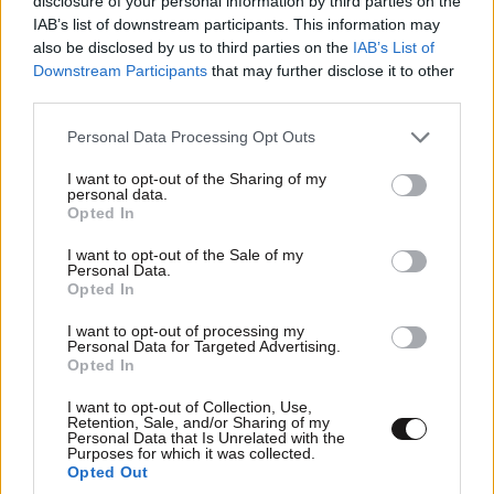
disclosure of your personal information by third parties on the
Κουβαρά Αττικής, κάηκε πτηνοτροφική μονάδα
IAB’s list of downstream participants. This information may
– Οι φλόγες κατευθύνονται στο βουνό
also be disclosed by us to third parties on the
IAB’s List of
Downstream Participants
that may further disclose it to other
third parties.
Please note that this website/app uses one or more Google
Personal Data Processing Opt Outs
services and may gather and store information including but
not limited to your visit or usage behaviour. You may click to
I want to opt-out of the Sharing of my
personal data.
grant or deny consent to Google and its third-party tags to
Opted In
use your data for below specified purposes in below Google
consent section.
I want to opt-out of the Sale of my
Personal Data.
Opted In
I want to opt-out of processing my
Personal Data for Targeted Advertising.
Opted In
I want to opt-out of Collection, Use,
Retention, Sale, and/or Sharing of my
Personal Data that Is Unrelated with the
Purposes for which it was collected.
Opted Out