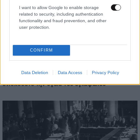
I want to allow Google to enable storage
related to security, including authentication
functionality and fraud prevention, and other
user protection.
CONFIRM
ΠΡΟΛΗΨΗ & ΘΕΡΑΠΕΙΑ
3 ω. πριν
Το μυαλό μπορεί να γυμναστεί, όπως ακριβώς
Data Deletion
Data Access
Privacy Policy
και οι μύες – Νευρολόγος εξηγεί πώς να
ενισχύσετε την υγεία του εγκεφάλου