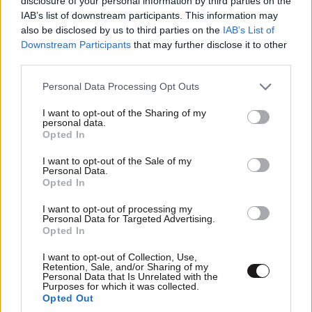
disclosure of your personal information by third parties on the
IAB’s list of downstream participants. This information may
ΕΙΝΑΙ ΛΕΥΚΗ, ΜΟΥ ΑΡΕΣΕΙ ΠΟΛΥ.
also be disclosed by us to third parties on the
IAB’s List of
Downstream Participants
that may further disclose it to other
Απαντήστε
0
0
third parties.
Please note that this website/app uses one or more Google
Personal Data Processing Opt Outs
services and may gather and store information including but
not limited to your visit or usage behaviour. You may click to
I want to opt-out of the Sharing of my
personal data.
grant or deny consent to Google and its third-party tags to
Opted In
use your data for below specified purposes in below Google
consent section.
I want to opt-out of the Sale of my
Personal Data.
Opted In
I want to opt-out of processing my
Personal Data for Targeted Advertising.
Opted In
I want to opt-out of Collection, Use,
Retention, Sale, and/or Sharing of my
Personal Data that Is Unrelated with the
Purposes for which it was collected.
Opted Out