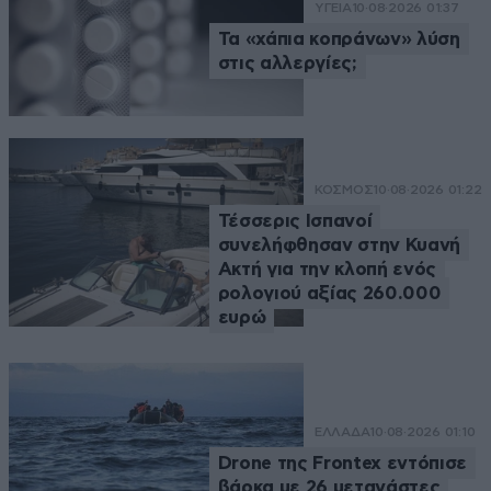
ΥΓΕΙΑ
10·08·2026 01:37
Τα «χάπια κοπράνων» λύση
στις αλλεργίες;
ΚΟΣΜΟΣ
10·08·2026 01:22
Τέσσερις Ισπανοί
συνελήφθησαν στην Κυανή
Ακτή για την κλοπή ενός
ρολογιού αξίας 260.000
ευρώ
ΕΛΛΑΔΑ
10·08·2026 01:10
Drone της Frontex εντόπισε
βάρκα με 26 μετανάστες