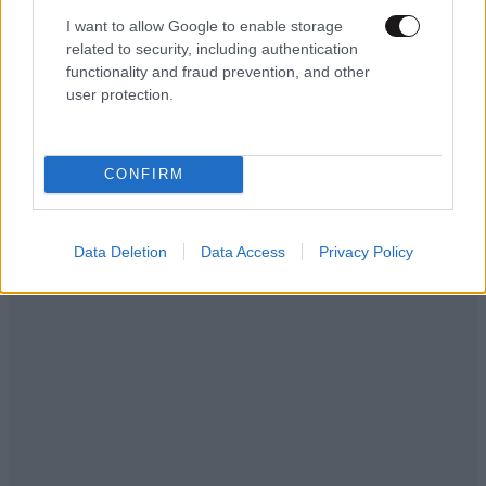
I want to allow Google to enable storage
related to security, including authentication
functionality and fraud prevention, and other
user protection.
ΕΛΛΑΔΑ
10·08·2026 00:07
Σαν σήμερα 10 Αυγούστου: Η Ελλάδα αγγίζει
για λίγο το όνειρο «των δύο ηπείρων και των
CONFIRM
πέντε θαλασσών»
Data Deletion
Data Access
Privacy Policy