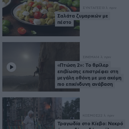
ΣΥΝΤΑΓΕΣ
13 λ. πριν
Σαλάτα ζυμαρικών με
πέστο
ΣΙΝΕΜΑ
14 λ. πριν
«Πτώση 2»: Το θρίλερ
επιβίωσης επιστρέφει στη
μεγάλη οθόνη με μια ακόμη
πιο επικίνδυνη ανάβαση
ΚΟΣΜΟΣ
22 λ. πριν
Τραγωδία στο Κίεβο: Νεκρό