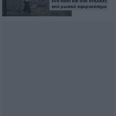
ένα παιδί και δύο ενήλικες
από ρωσικό σφυροκόπημα