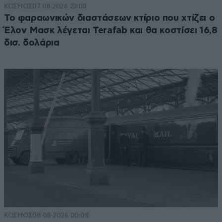
ΚΟΣΜΟΣ
07·08·2026 23:03
Το φαραωνικών διαστάσεων κτίριο που χτίζει ο
Έλον Μασκ λέγεται Terafab και θα κοστίσει 16,8
δισ. δολάρια
ΚΟΣΜΟΣ
08·08·2026 00:08