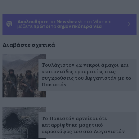
Ακολουθήστε
το
Newsbeast
στο Viber και
μάθετε
πρώτοι
τα
σημαντικότερα νέα
Διαβάστε σχετικά
Τουλάχιστον 42 νεκροί άμαχοι και
εκατοντάδες τραυματίες στις
συγκρούσεις του Αφγανιστάν με το
Πακιστάν
Το Πακιστάν αρνείται ότι
καταρρίφθηκε μαχητικό
αεροσκάφος του στο Αφγανιστάν