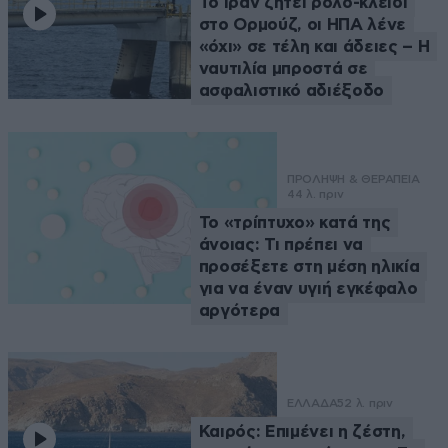
Το Ιράν ζητεί ρόλο-κλειδί
στο Ορμούζ, οι ΗΠΑ λένε
«όχι» σε τέλη και άδειες – Η
ναυτιλία μπροστά σε
ασφαλιστικό αδιέξοδο
ΠΡΟΛΗΨΗ & ΘΕΡΑΠΕΙΑ
44 λ. πριν
Το «τρίπτυχο» κατά της
άνοιας: Τι πρέπει να
προσέξετε στη μέση ηλικία
για να έναν υγιή εγκέφαλο
αργότερα
ΕΛΛΑΔΑ
52 λ. πριν
Καιρός: Επιμένει η ζέστη,