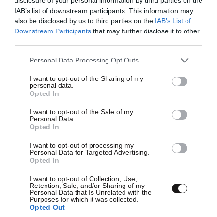
disclosure of your personal information by third parties on the
IAB’s list of downstream participants. This information may
also be disclosed by us to third parties on the
IAB’s List of
Downstream Participants
that may further disclose it to other
third parties.
Please note that this website/app uses one or more Google
Personal Data Processing Opt Outs
services and may gather and store information including but
not limited to your visit or usage behaviour. You may click to
I want to opt-out of the Sharing of my
personal data.
grant or deny consent to Google and its third-party tags to
Opted In
use your data for below specified purposes in below Google
consent section.
I want to opt-out of the Sale of my
Personal Data.
Opted In
I want to opt-out of processing my
Personal Data for Targeted Advertising.
Opted In
I want to opt-out of Collection, Use,
Retention, Sale, and/or Sharing of my
Personal Data that Is Unrelated with the
Purposes for which it was collected.
Opted Out