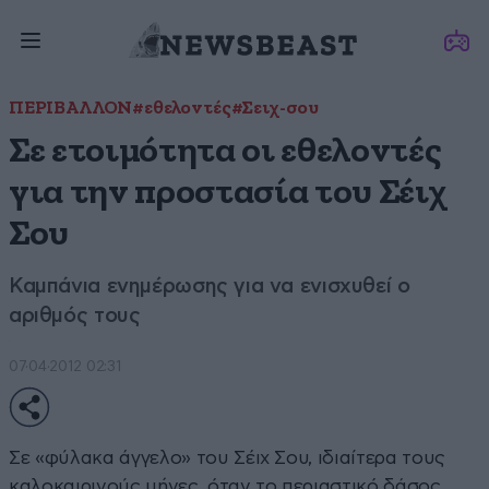
ΠΕΡΙΒΑΛΛΟΝ
#εθελοντές
#Σειχ-σου
Σε ετοιμότητα οι εθελοντές
για την προστασία του Σέιχ
Σου
Καμπάνια ενημέρωσης για να ενισχυθεί ο
αριθμός τους
07·04·2012 02:31
Σε «φύλακα άγγελο» του Σέιχ Σου, ιδιαίτερα τους
καλοκαιρινούς μήνες, όταν το περιαστικό δάσος