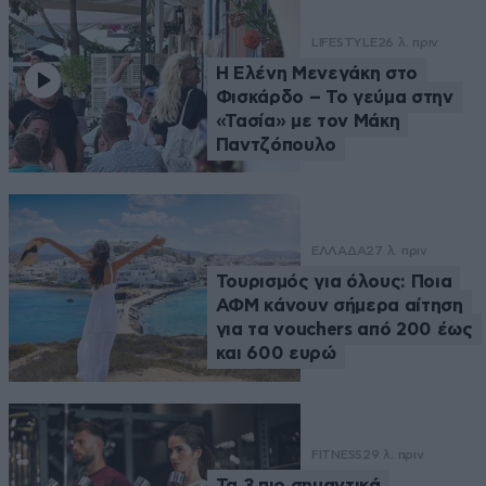
LIFESTYLE
26 λ. πριν
Η Ελένη Μενεγάκη στο
Φισκάρδο – Το γεύμα στην
«Τασία» με τον Μάκη
Παντζόπουλο
ΕΛΛΑΔΑ
27 λ. πριν
Τουρισμός για όλους: Ποια
ΑΦΜ κάνουν σήμερα αίτηση
για τα vouchers από 200 έως
και 600 ευρώ
FITNESS
29 λ. πριν
Τα 3 πιο σημαντικά