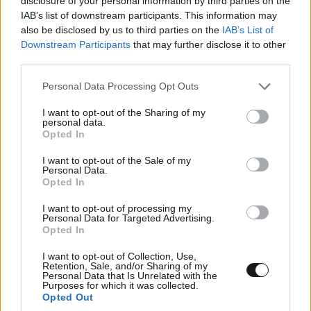
disclosure of your personal information by third parties on the
IAB’s list of downstream participants. This information may
also be disclosed by us to third parties on the
IAB’s List of
Downstream Participants
that may further disclose it to other
third parties.
Please note that this website/app uses one or more Google
Personal Data Processing Opt Outs
services and may gather and store information including but
not limited to your visit or usage behaviour. You may click to
I want to opt-out of the Sharing of my
personal data.
grant or deny consent to Google and its third-party tags to
Opted In
use your data for below specified purposes in below Google
consent section.
I want to opt-out of the Sale of my
Personal Data.
Opted In
I want to opt-out of processing my
Personal Data for Targeted Advertising.
Opted In
I want to opt-out of Collection, Use,
Retention, Sale, and/or Sharing of my
ΕΛΛΑΔΑ
27 λ. πριν
Personal Data that Is Unrelated with the
Purposes for which it was collected.
Τουρισμός για όλους: Ποια ΑΦΜ κάνουν
Opted Out
σήμερα αίτηση για τα vouchers από 200 έως και