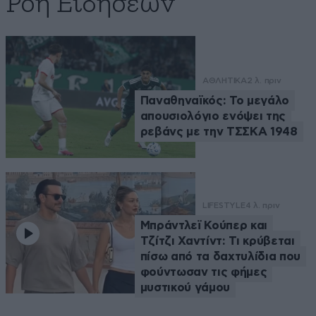
Ροή Ειδήσεων
ΑΘΛΗΤΙΚΑ
2 λ. πριν
Παναθηναϊκός: Το μεγάλο
απουσιολόγιο ενόψει της
ρεβάνς με την ΤΣΣΚΑ 1948
LIFESTYLE
4 λ. πριν
Μπράντλεϊ Κούπερ και
Τζίτζι Χαντίντ: Τι κρύβεται
πίσω από τα δαχτυλίδια που
φούντωσαν τις φήμες
μυστικού γάμου