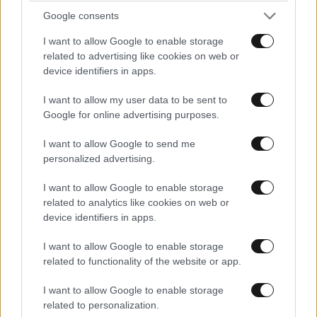
600 ευρώ
Google consents
I want to allow Google to enable storage
related to advertising like cookies on web or
device identifiers in apps.
I want to allow my user data to be sent to
Google for online advertising purposes.
I want to allow Google to send me
personalized advertising.
I want to allow Google to enable storage
related to analytics like cookies on web or
device identifiers in apps.
I want to allow Google to enable storage
LIFESTYLE
05·08·2026 17:48
related to functionality of the website or app.
Παλάτι Marivent: Πώς οι κληρονόμοι του
Ιωάννη Σαριδάκη αφαίρεσαν 1.300 έργα τέχνης
I want to allow Google to enable storage
related to personalization.
από τη βασιλική οικογένεια της Ισπανίας