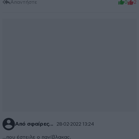
Απαντήστε
0
2
Από σφαίρες...
28·02·2022 13:24
...που έστειλε ο πανίβλακας.