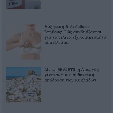
Αυξητική & Ανόρθωση
Στήθους: Πώς συνδυάζονται
για το τέλειο, εξατομικευμένο
αποτέλεσμα
Με τη SEAJETS, η Αμοργός
γίνεται η πιο αυθεντική
απόδραση των Κυκλάδων