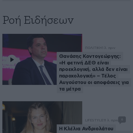
Ροή Ειδήσεων
ΠΟΛΙΤΙΚΗ
1 λ. πριν
Θανάσης Κοντογεώργης:
«Η φετινή ΔΕΘ είναι
προεκλογική, αλλά δεν είναι
παροχολογική» – Τέλος
Αυγούστου οι αποφάσεις για
τα μέτρα
6
LIFESTYLE
11 λ. πριν
Η Κλέλια Ανδριολάτου