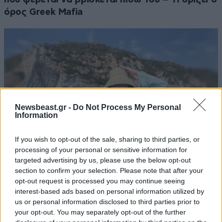
όρος Greek Mafia
Newsbeast.gr -
Do Not Process My Personal
Information
If you wish to opt-out of the sale, sharing to third parties, or
processing of your personal or sensitive information for
targeted advertising by us, please use the below opt-out
section to confirm your selection. Please note that after your
LIFESTYLE
09·08·2026 10:52
opt-out request is processed you may continue seeing
Αμαλία Κωστοπούλου: Γαμήλιο ταξίδι με τον
interest-based ads based on personal information utilized by
Τζέικ Μέντγουελ στην Ιταλία – Island hopping
us or personal information disclosed to third parties prior to
με σκάφος σε Πόντσα και Ίσκια
your opt-out. You may separately opt-out of the further