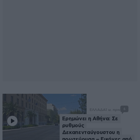
6
ΕΛΛΑΔΑ
1 ω. πριν
Ερημώνει η Αθήνα: Σε
ρυθμούς
Δεκαπενταύγουστου η
πρωτεύουσα – Εικόνες από