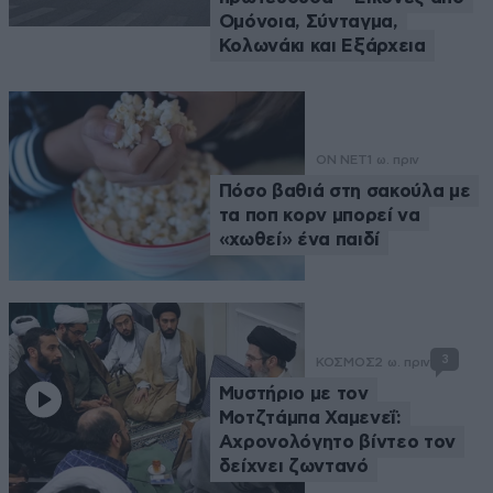
Ομόνοια, Σύνταγμα,
Κολωνάκι και Εξάρχεια
ON NET
1 ω. πριν
Πόσο βαθιά στη σακούλα με
τα ποπ κορν μπορεί να
«χωθεί» ένα παιδί
3
ΚΟΣΜΟΣ
2 ω. πριν
Μυστήριο με τον
Μοτζτάμπα Χαμενεΐ:
Αχρονολόγητο βίντεο τον
δείχνει ζωντανό