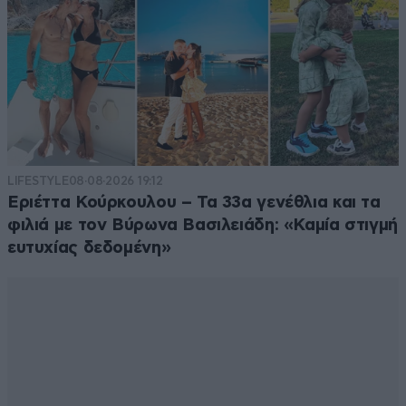
LIFESTYLE
08·08·2026 19:12
Εριέττα Κούρκουλου – Τα 33α γενέθλια και τα
φιλιά με τον Βύρωνα Βασιλειάδη: «Καμία στιγμή
ευτυχίας δεδομένη»