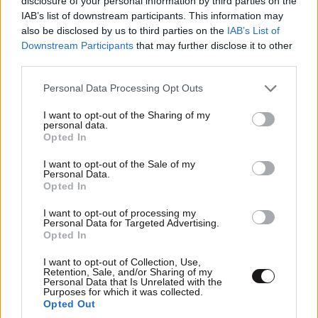
disclosure of your personal information by third parties on the
IAB’s list of downstream participants. This information may
also be disclosed by us to third parties on the
IAB’s List of
Downstream Participants
that may further disclose it to other
third parties.
Please note that this website/app uses one or more Google
Personal Data Processing Opt Outs
services and may gather and store information including but
not limited to your visit or usage behaviour. You may click to
I want to opt-out of the Sharing of my
personal data.
grant or deny consent to Google and its third-party tags to
Opted In
use your data for below specified purposes in below Google
consent section.
I want to opt-out of the Sale of my
Personal Data.
Opted In
I want to opt-out of processing my
Personal Data for Targeted Advertising.
ΕΛΛΑΔΑ
2 ω. πριν
Opted In
Παρέμβαση της Αρχής Πολιτικής Αεροπορίας
I want to opt-out of Collection, Use,
για το ελικόπτερο που «πάρκαρε» στο
Retention, Sale, and/or Sharing of my
Personal Data that Is Unrelated with the
Σαρακήνικο της Μήλου – Τι προβλέπει ο νόμος
Purposes for which it was collected.
Opted Out