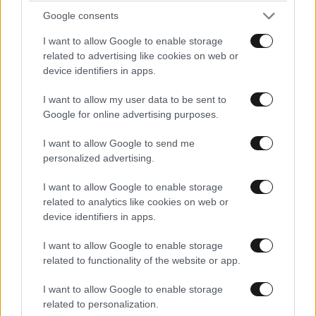
Google consents
I want to allow Google to enable storage
related to advertising like cookies on web or
device identifiers in apps.
I want to allow my user data to be sent to
Google for online advertising purposes.
I want to allow Google to send me
personalized advertising.
I want to allow Google to enable storage
LIFESTYLE
09·08·2026 09:01
related to analytics like cookies on web or
Η 23χρονη κόρη τoυ Μάικλ Ντάγκλας και της
device identifiers in apps.
Κάθριν Ζέτα Τζόουνς εξελίσσεται στο νέο it-
I want to allow Google to enable storage
girl του Χόλιγουντ
related to functionality of the website or app.
I want to allow Google to enable storage
related to personalization.