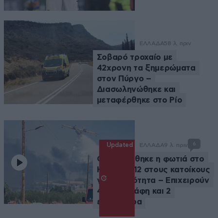
ΕΛΛΑΔΑ
58 λ. πριν
Σοβαρό τροχαίο με
42χρονη τα ξημερώματα
στον Πύργο –
Διασωληνώθηκε και
μεταφέρθηκε στο Ρίο
6
Updated
ΕΛΛΑΔΑ
9 λ. πριν
Οριοθετήθηκε η φωτιά στο
Κορωπί, 112 στους κατοίκους
για ετοιμότητα – Επιχειρούν
4 αεροσκάφη και 2
ελικόπτερα