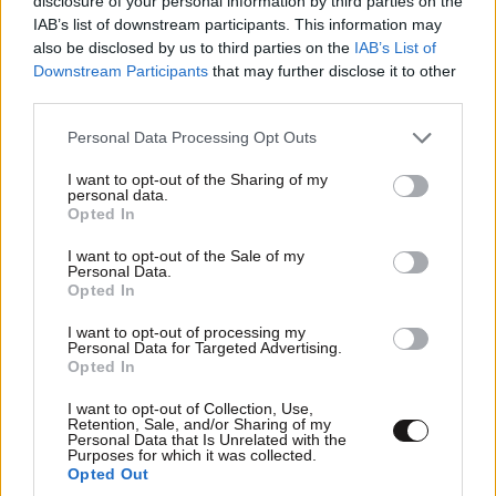
disclosure of your personal information by third parties on the
IAB’s list of downstream participants. This information may
also be disclosed by us to third parties on the
IAB’s List of
Downstream Participants
that may further disclose it to other
third parties.
LIFESTYLE
06·08·2026 22:38
Αθηνά Οικονομάκου από τα Μπόρα Μπόρα:
Please note that this website/app uses one or more Google
Personal Data Processing Opt Outs
«Έσκασε τώρα όλη η κούραση» – Το απρόοπτο
services and may gather and store information including but
πρόβλημα υγείας
not limited to your visit or usage behaviour. You may click to
I want to opt-out of the Sharing of my
personal data.
grant or deny consent to Google and its third-party tags to
Opted In
use your data for below specified purposes in below Google
consent section.
I want to opt-out of the Sale of my
Personal Data.
Opted In
I want to opt-out of processing my
Personal Data for Targeted Advertising.
Opted In
I want to opt-out of Collection, Use,
Retention, Sale, and/or Sharing of my
Personal Data that Is Unrelated with the
Purposes for which it was collected.
Opted Out