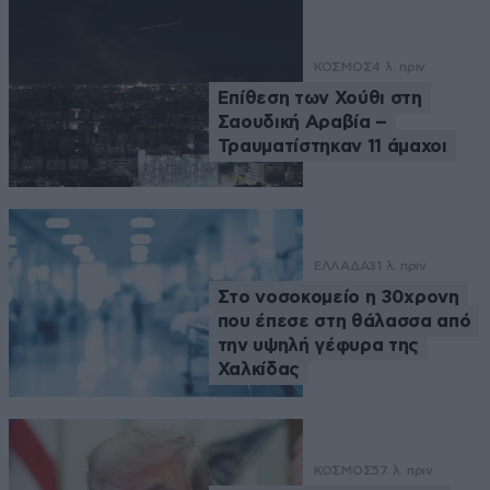
ΚΟΣΜΟΣ
4 λ. πριν
Επίθεση των Χούθι στη
Σαουδική Αραβία –
Τραυματίστηκαν 11 άμαχοι
ΕΛΛΑΔΑ
31 λ. πριν
Στο νοσοκομείο η 30χρονη
που έπεσε στη θάλασσα από
την υψηλή γέφυρα της
Χαλκίδας
ΚΟΣΜΟΣ
57 λ. πριν