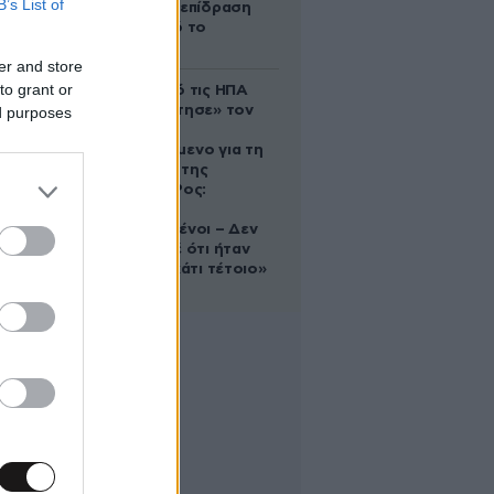
B’s List of
ευεργετική επίδραση
του Δία από το
απόγευμα;
er and store
to grant or
Ζευγάρι από τις ΗΠΑ
που «υιοθέτησε» τον
ed purposes
Αφγανό
κατηγορούμενο για τη
δολοφονία της
Ελίζαμπεθ Ρος:
«Είμαστε
συντετριμμένοι – Δεν
έδειξε ποτέ ότι ήταν
ικανός για κάτι τέτοιο»