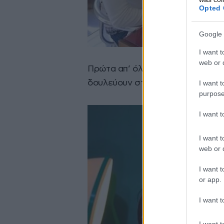
Opted 
Google 
I want t
web or d
Πρώτα απ’ όλα οι γυναίκες υπογ
δουλεύουν στο κάθε πρακτορείο.
I want t
purpose
I want 
I want t
web or d
I want t
or app.
I want t
I want t