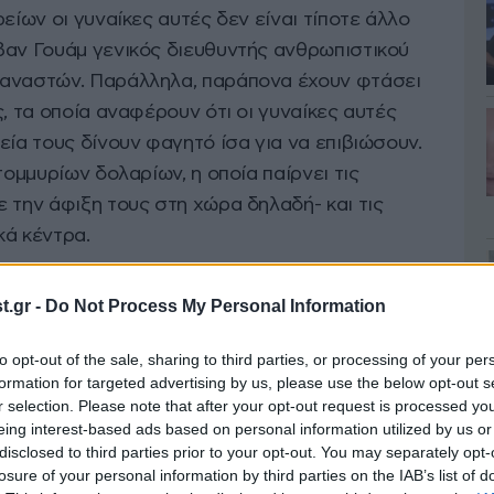
είων οι γυναίκες αυτές δεν είναι τίποτε άλλο
βαν Γουάμ γενικός διευθυντής ανθρωπιστικού
ταναστών. Παράλληλα, παράπονα έχουν φτάσει
ς, τα οποία αναφέρουν ότι οι γυναίκες αυτές
εία τους δίνουν φαγητό ίσα για να επιβιώσουν.
τομμυρίων δολαρίων, η οποία παίρνει τις
 την άφιξη τους στη χώρα δηλαδή- και τις
κά κέντρα.
υλ «Χωρίς ρεπό, ο χαμηλότερος μισθός», οι
.gr -
Do Not Process My Personal Information
δεν εκπληρώσουν σωστά την εργασία τους
to opt-out of the sale, sharing to third parties, or processing of your per
ε πρακτορείο, με αποτέλεσμα να δημιουργείται
formation for targeted advertising by us, please use the below opt-out s
βιάς. Την ώρα που εκπρόσωποι σωματείων
r selection. Please note that after your opt-out request is processed y
α κακοποίηση.
eing interest-based ads based on personal information utilized by us or
disclosed to third parties prior to your opt-out. You may separately opt-
losure of your personal information by third parties on the IAB’s list of
τό που έκανα, το να βρίσκομαι στη βιτρίνα ενός