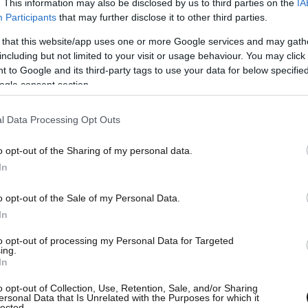
. This information may also be disclosed by us to third parties on the
IA
ίκες στο Al Jazeera και συμπληρώνει: «Δεν μου
Participants
that may further disclose it to other third parties.
 τρώω νούντλς για πολλές ημέρες που μερικές
 that this website/app uses one or more Google services and may gath
λώς τα είχαν περιχύσει με καυτό νερό».
including but not limited to your visit or usage behaviour. You may click 
 to Google and its third-party tags to use your data for below specifi
ogle consent section.
l Data Processing Opt Outs
o opt-out of the Sharing of my personal data.
In
o opt-out of the Sale of my Personal Data.
In
to opt-out of processing my Personal Data for Targeted
ing.
In
o opt-out of Collection, Use, Retention, Sale, and/or Sharing
ersonal Data that Is Unrelated with the Purposes for which it
lected.