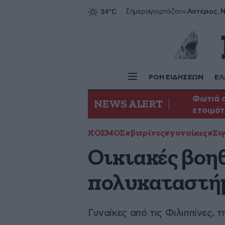
Αστέριος, Ν
Σήμερα
γιορτάζουν:
ΡΟΗ ΕΙΔΗΣΕΩΝ
ΕΛ
Φωτιά σ
NEWS ALERT
ετοιμότ
ΚΟΣΜΟΣ
#βιτρίνες
#γυναίκες
#Σι
Οικιακές βοη
πολυκαταστή
Γυναίκες από τις Φιλιππίνες,