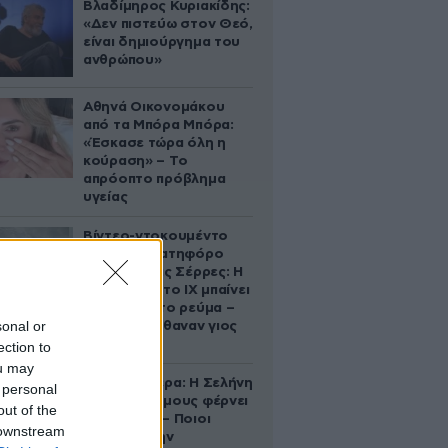
Βλαδίμηρος Κυριακίδης:
«Δεν πιστεύω στον Θεό,
είναι δημιούργημα του
ανθρώπου»
Αθηνά Οικονομάκου
από τα Μπόρα Μπόρα:
«Έσκασε τώρα όλη η
κούραση» – Το
απρόοπτο πρόβλημα
υγείας
Βίντεο-ντοκουμέντο
από το θανατηφόρο
τροχαίο στις Σέρρες: Η
στιγμή που το ΙΧ μπαίνει
στο αντίθετο ρεύμα –
sonal or
Ακαριαία πέθαναν γιος
και μητέρα
ection to
ou may
Ζώδια σήμερα: Η Σελήνη
 personal
στους Διδύμους φέρνει
out of the
ανατροπές – Ποιοι
 downstream
δέχονται την