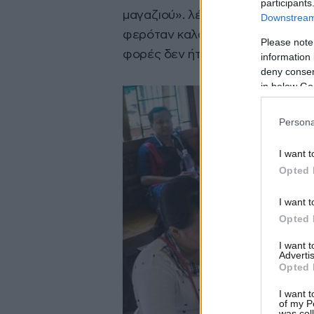
participants
μαγαζιού». λέει μια από τις γυνα
Downstream 
φερόταν καλά και μου έδιναν να
Please note
φορές δεν ήταν καν βρασμένα, απ
information 
deny consent
in below Go
Persona
I want t
Opted 
I want t
Opted 
I want 
Advertis
Opted 
I want t
of my P
was col