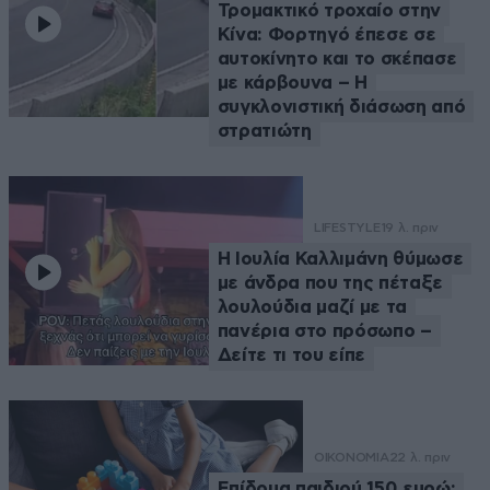
Τρομακτικό τροχαίο στην
Κίνα: Φορτηγό έπεσε σε
αυτοκίνητο και το σκέπασε
με κάρβουνα – Η
συγκλονιστική διάσωση από
στρατιώτη
LIFESTYLE
19 λ. πριν
Η Ιουλία Καλλιμάνη θύμωσε
με άνδρα που της πέταξε
λουλούδια μαζί με τα
πανέρια στο πρόσωπο –
Δείτε τι του είπε
ΟΙΚΟΝΟΜΙΑ
22 λ. πριν
Επίδομα παιδιού 150 ευρώ: