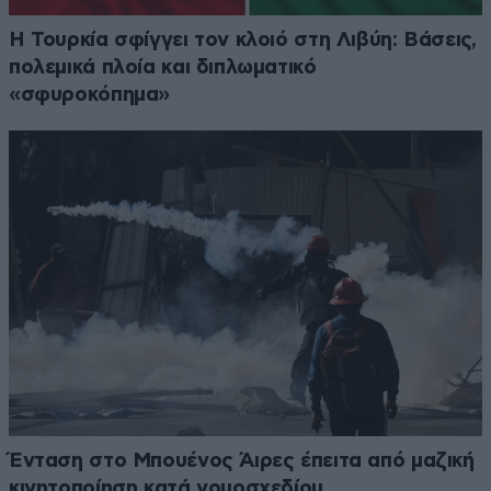
Η Τουρκία σφίγγει τον κλοιό στη Λιβύη: Βάσεις,
πολεμικά πλοία και διπλωματικό
«σφυροκόπημα»
Ένταση στο Μπουένος Άιρες έπειτα από μαζική
κινητοποίηση κατά νομοσχεδίου