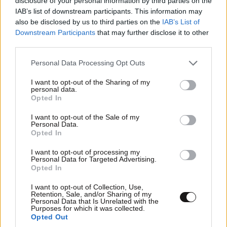
disclosure of your personal information by third parties on the
IAB’s list of downstream participants. This information may
also be disclosed by us to third parties on the
IAB’s List of
Downstream Participants
that may further disclose it to other
third parties.
ΠΡΟΣΘΕΣΤΕ ΤΟ ΣΧΟΛΙΟ ΣΑΣ
Please note that this website/app uses one or more Google
Personal Data Processing Opt Outs
services and may gather and store information including but
not limited to your visit or usage behaviour. You may click to
I want to opt-out of the Sharing of my
personal data.
grant or deny consent to Google and its third-party tags to
Opted In
use your data for below specified purposes in below Google
consent section.
I want to opt-out of the Sale of my
Personal Data.
Opted In
I want to opt-out of processing my
Personal Data for Targeted Advertising.
Opted In
Xαρακτήρες: 0/1000
I want to opt-out of Collection, Use,
Διαβάστε και ακολουθήστε τους κανόνες σχολιασμού
Retention, Sale, and/or Sharing of my
Personal Data that Is Unrelated with the
Purposes for which it was collected.
ΠΡΟΣΘΗΚΗ
Opted Out