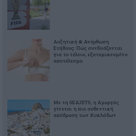
Αυξητική & Ανόρθωση
Στήθους: Πώς συνδυάζονται
για το τέλειο, εξατομικευμένο
αποτέλεσμα
Με τη SEAJETS, η Αμοργός
γίνεται η πιο αυθεντική
απόδραση των Κυκλάδων