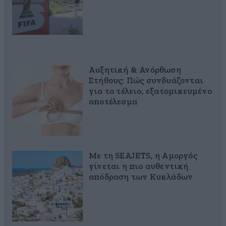
Αυξητική & Ανόρθωση
Στήθους: Πώς συνδυάζονται
για το τέλειο, εξατομικευμένο
αποτέλεσμα
Με τη SEAJETS, η Αμοργός
γίνεται η πιο αυθεντική
απόδραση των Κυκλάδων