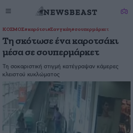
ΚΟΣΜΟΣ
#καρότσι
#Σανγκάη
#σουπερμάρκετ
Τη σκότωσε ένα καροτσάκι
μέσα σε σουπερμάρκετ
Τη σοκαριστική στιγμή κατέγραψαν κάμερες
κλειστού κυκλώματος