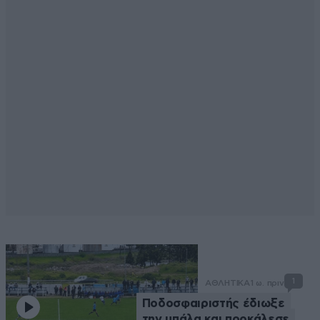
1
ΑΘΛΗΤΙΚΑ
1 ω. πριν
Ποδοσφαιριστής έδιωξε
την μπάλα και προκάλεσε