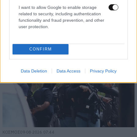
FITNESS
09·08·2026 09:30
I want to allow Google to enable storage
Οι 5 ασκήσεις που πρέπει να κάνετε για μια ζωή
related to security, including authentication
με δύναμη και αυτονομία – Ένα απλό αλλά
functionality and fraud prevention, and other
ιδανικό πρόγραμμα καθώς μεγαλώνετε
user protection.
CONFIRM
Data Deletion
Data Access
Privacy Policy
ΚΟΣΜΟΣ
09·08·2026 07:44