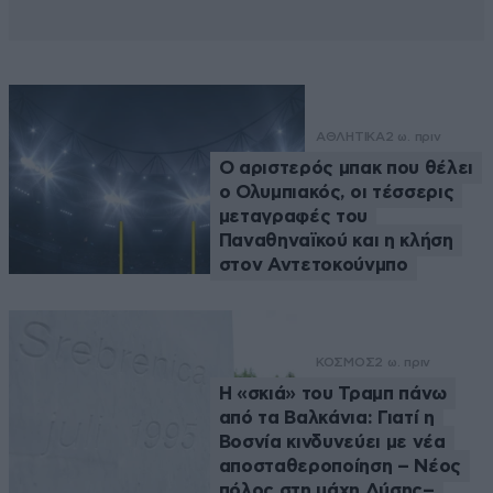
ΑΘΛΗΤΙΚΑ
2 ω. πριν
Ο αριστερός μπακ που θέλει
ο Ολυμπιακός, οι τέσσερις
μεταγραφές του
Παναθηναϊκού και η κλήση
στον Αντετοκούνμπο
ΚΟΣΜΟΣ
2 ω. πριν
Η «σκιά» του Τραμπ πάνω
από τα Βαλκάνια: Γιατί η
Βοσνία κινδυνεύει με νέα
αποσταθεροποίηση – Νέος
πόλος στη μάχη Δύσης–