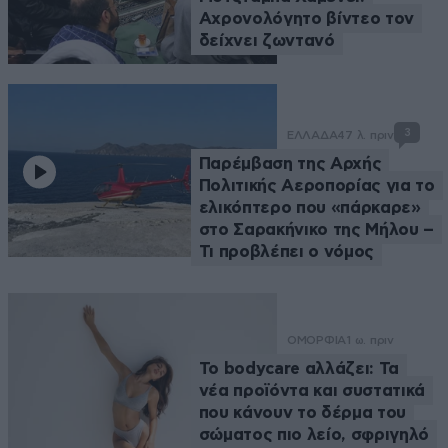
Αχρονολόγητο βίντεο τον
δείχνει ζωντανό
3
ΕΛΛΑΔΑ
47 λ. πριν
Παρέμβαση της Αρχής
Πολιτικής Αεροπορίας για το
ελικόπτερο που «πάρκαρε»
στο Σαρακήνικο της Μήλου –
Τι προβλέπει ο νόμος
ΟΜΟΡΦΙΑ
1 ω. πριν
Το bodycare αλλάζει: Τα
νέα προϊόντα και συστατικά
που κάνουν το δέρμα του
σώματος πιο λείο, σφριγηλό