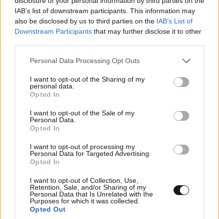
disclosure of your personal information by third parties on the
IAB’s list of downstream participants. This information may
also be disclosed by us to third parties on the
IAB’s List of
Downstream Participants
that may further disclose it to other
third parties.
Please note that this website/app uses one or more Google
Personal Data Processing Opt Outs
services and may gather and store information including but
not limited to your visit or usage behaviour. You may click to
I want to opt-out of the Sharing of my
personal data.
grant or deny consent to Google and its third-party tags to
Opted In
use your data for below specified purposes in below Google
consent section.
I want to opt-out of the Sale of my
Personal Data.
Opted In
I want to opt-out of processing my
Personal Data for Targeted Advertising.
Opted In
I want to opt-out of Collection, Use,
Retention, Sale, and/or Sharing of my
Personal Data that Is Unrelated with the
Purposes for which it was collected.
Opted Out