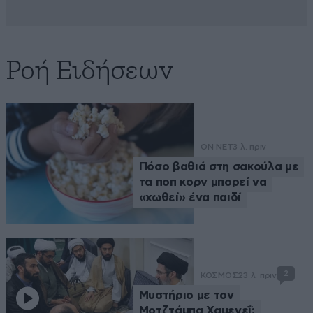
Ροή Ειδήσεων
ON NET
3 λ. πριν
Πόσο βαθιά στη σακούλα με
τα ποπ κορν μπορεί να
«χωθεί» ένα παιδί
2
ΚΟΣΜΟΣ
23 λ. πριν
Μυστήριο με τον
Μοτζτάμπα Χαμενεΐ: