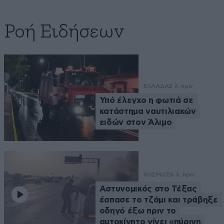
Ροή Ειδήσεων
ΕΛΛΑΔΑ
2 λ. πριν
Υπό έλεγχο η φωτιά σε
κατάστημα ναυτιλιακών
ειδών στον Άλιμο
ΚΟΣΜΟΣ
6 λ. πριν
Αστυνομικός στο Τέξας
έσπασε το τζάμι και τράβηξε
οδηγό έξω πριν το
αυτοκίνητο γίνει «πύρινη