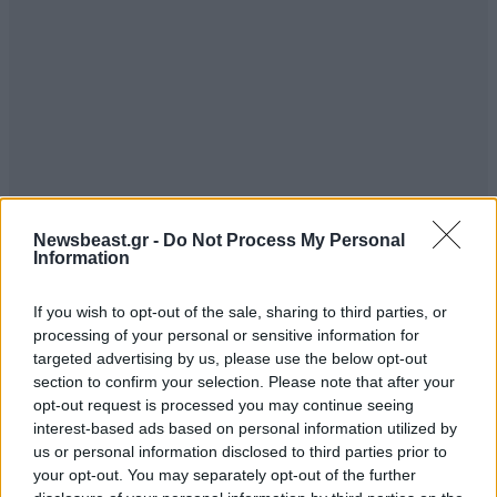
Newsbeast.gr -
Do Not Process My Personal
Information
If you wish to opt-out of the sale, sharing to third parties, or
Μστ
23·11·2017 12:11
processing of your personal or sensitive information for
targeted advertising by us, please use the below opt-out
Τούρκοι, Αμερικάνοι, Ρώσοι, Γάλλοι, Άγγλοι κτλ στην
section to confirm your selection. Please note that after your
opt-out request is processed you may continue seeing
Ανταρκτική...άντε να καταστρέψει η ανθρωπότητα και
interest-based ads based on personal information utilized by
την Ανταρκτική.!!!
us or personal information disclosed to third parties prior to
your opt-out. You may separately opt-out of the further
Απαντήστε
1
0