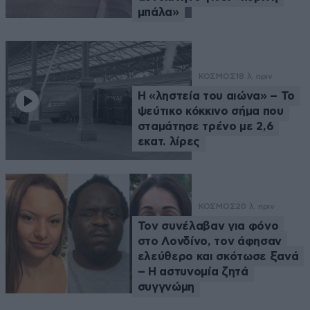
μπάλα»
ΚΟΣΜΟΣ
18 λ. πριν
Η «ληστεία του αιώνα» – Το
ψεύτικο κόκκινο σήμα που
σταμάτησε τρένο με 2,6
εκατ. λίρες
ΚΟΣΜΟΣ
20 λ. πριν
Τον συνέλαβαν για φόνο
στο Λονδίνο, τον άφησαν
ελεύθερο και σκότωσε ξανά
– Η αστυνομία ζητά
συγγνώμη