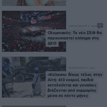
1
ΑΘΛΗΤΙΚΑ
39 λ. πριν
Ολυμπιακός: Το νέο ΣΕΦ θα
παρουσιαστεί επίσημα στη
ΔΕΘ
ΚΟΣΜΟΣ
46 λ. πριν
«Κόλαση» δίχως τέλος στην
Αϊτή: 613 νεκροί, παιδιά
εκτελούνται και γυναίκες
βιάζονται από συμμορίες
μέσα σε πέντε μήνες