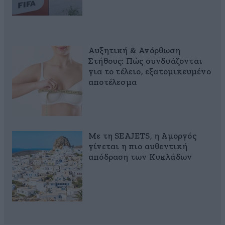
Αυξητική & Ανόρθωση
Στήθους: Πώς συνδυάζονται
για το τέλειο, εξατομικευμένο
αποτέλεσμα
Με τη SEAJETS, η Αμοργός
γίνεται η πιο αυθεντική
απόδραση των Κυκλάδων