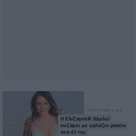
LIFESTYLE
26 λ. πριν
Η Ελίζαμπεθ Χάρλεϊ
ποζάρει με γαλάζιο μπικίνι
στα 61 της