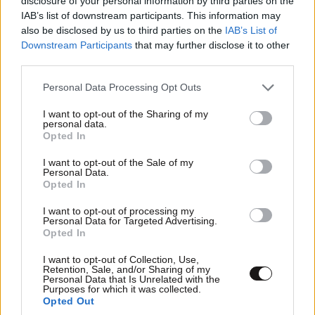
disclosure of your personal information by third parties on the
IAB’s list of downstream participants. This information may
also be disclosed by us to third parties on the
IAB’s List of
Downstream Participants
that may further disclose it to other
betatester
23·11·2017 11:54
third parties.
Please note that this website/app uses one or more Google
Α, καλά... Αυτοί είναι πολύ πίσω. Εμείς ετοιμαζόμαστε
Personal Data Processing Opt Outs
services and may gather and store information including but
για το διάστημα... (Lost in Greek Space!). Ρε μνημόνια
not limited to your visit or usage behaviour. You may click to
I want to opt-out of the Sharing of my
και Σύριζα μέχρι να παγώσει η κόλαση
personal data.
grant or deny consent to Google and its third-party tags to
Opted In
use your data for below specified purposes in below Google
Απαντήστε
1
0
consent section.
I want to opt-out of the Sale of my
Personal Data.
Opted In
I want to opt-out of processing my
TRENDING
Personal Data for Targeted Advertising.
Opted In
I want to opt-out of Collection, Use,
Retention, Sale, and/or Sharing of my
Personal Data that Is Unrelated with the
Purposes for which it was collected.
Opted Out