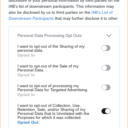
TRENDING
disclosure of your personal information by third parties on the
IAB’s list of downstream participants. This information may
also be disclosed by us to third parties on the
IAB’s List of
Downstream Participants
that may further disclose it to other
third parties.
Please note that this website/app uses one or more Google
Personal Data Processing Opt Outs
services and may gather and store information including but
not limited to your visit or usage behaviour. You may click to
I want to opt-out of the Sharing of my
personal data.
grant or deny consent to Google and its third-party tags to
Opted In
use your data for below specified purposes in below Google
consent section.
I want to opt-out of the Sale of my
Personal Data.
Opted In
I want to opt-out of processing my
Personal Data for Targeted Advertising.
Opted In
ΕΛΛΑΔΑ
05·08·2026 21:24
«Κάηκε το σπίτι μας στην Ελλάδα λίγο πριν
I want to opt-out of Collection, Use,
μετακομίσουμε»: Απαρηγόρητη η οικογένεια
Retention, Sale, and/or Sharing of my
Personal Data that Is Unrelated with the
από τη Βρετανία που είδε το όνειρο ζωής να
Purposes for which it was collected.
Opted Out
γίνεται στάχτη