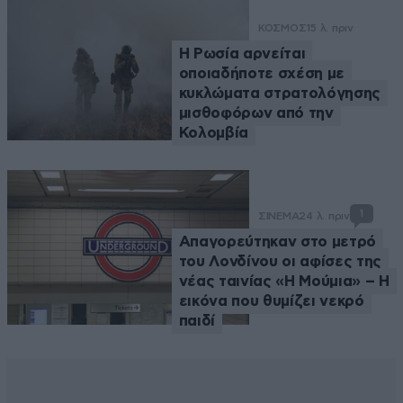
ΚΟΣΜΟΣ
15 λ. πριν
Η Ρωσία αρνείται
οποιαδήποτε σχέση με
κυκλώματα στρατολόγησης
μισθοφόρων από την
Κολομβία
1
ΣΙΝΕΜΑ
24 λ. πριν
Απαγορεύτηκαν στο μετρό
του Λονδίνου οι αφίσες της
νέας ταινίας «Η Μούμια» – Η
εικόνα που θυμίζει νεκρό
παιδί