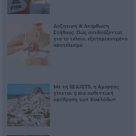
Αυξητική & Ανόρθωση
Στήθους: Πώς συνδυάζονται
για το τέλειο, εξατομικευμένο
αποτέλεσμα
Με τη SEAJETS, η Αμοργός
γίνεται η πιο αυθεντική
απόδραση των Κυκλάδων