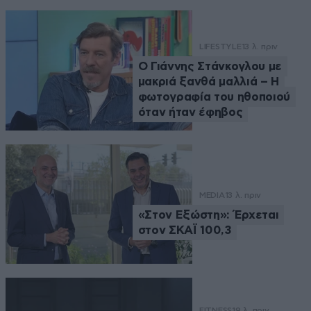
LIFESTYLE
13 λ. πριν
Ο Γιάννης Στάνκογλου με
μακριά ξανθά μαλλιά – Η
φωτογραφία του ηθοποιού
όταν ήταν έφηβος
MEDIA
13 λ. πριν
«Στον Εξώστη»: Έρχεται
στον ΣΚΑΪ 100,3
FITNESS
19 λ. πριν