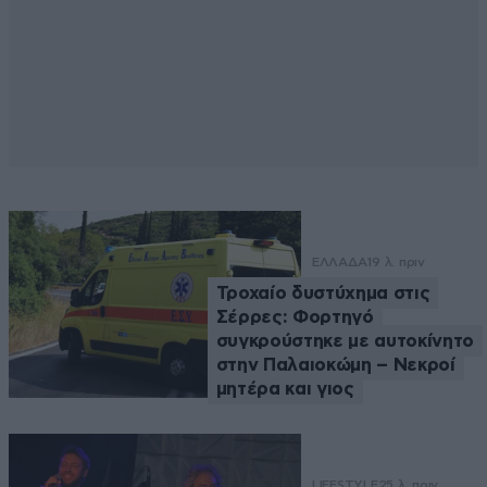
ΕΛΛΑΔΑ
19 λ. πριν
Τροχαίο δυστύχημα στις
Σέρρες: Φορτηγό
συγκρούστηκε με αυτοκίνητο
στην Παλαιοκώμη – Νεκροί
μητέρα και γιος
LIFESTYLE
25 λ. πριν