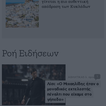
γίνεται η πιο αυθεντική
απόδραση των Κυκλάδων
Ροή Ειδήσεων
1
ΑΘΛΗΤΙΚΑ
5 λ. πριν
Λίσι: «Ο Μιχαηλίδης ήταν ο
μοναδικός εκτελεστής
πέναλτι που είχαμε στο
γήπεδο»