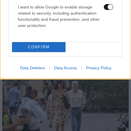
I want to allow Google to enable storage
related to security, including authentication
functionality and fraud prevention, and other
user protection.
ΕΛΛΑΔΑ
28 λ. πριν
Γυναίκα έπεσε σε ακάλυπτο από τον 5ο όροφο
πολυκατοικίας στη Μιχαλακοπούλου –
CONFIRM
Ανασύρθηκε χωρίς τις αισθήσεις της
Data Deletion
Data Access
Privacy Policy