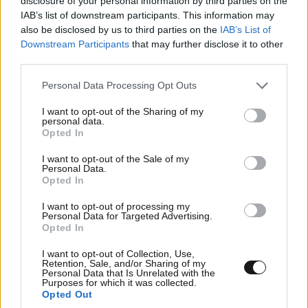
disclosure of your personal information by third parties on the
IAB’s list of downstream participants. This information may
also be disclosed by us to third parties on the
IAB’s List of
Downstream Participants
that may further disclose it to other
third parties.
Please note that this website/app uses one or more Google
Personal Data Processing Opt Outs
services and may gather and store information including but
not limited to your visit or usage behaviour. You may click to
I want to opt-out of the Sharing of my
personal data.
grant or deny consent to Google and its third-party tags to
Opted In
use your data for below specified purposes in below Google
consent section.
I want to opt-out of the Sale of my
Personal Data.
Opted In
I want to opt-out of processing my
Personal Data for Targeted Advertising.
Opted In
I want to opt-out of Collection, Use,
Retention, Sale, and/or Sharing of my
Personal Data that Is Unrelated with the
Purposes for which it was collected.
Opted Out