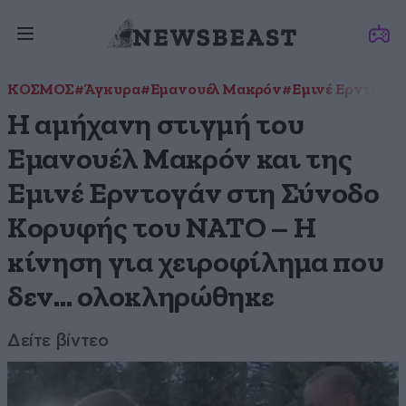
ΚΟΣΜΟΣ
#Άγκυρα
#Εμανουέλ Μακρόν
#Εμινέ Ερντογά
Η αμήχανη στιγμή του
Εμανουέλ Μακρόν και της
Εμινέ Ερντογάν στη Σύνοδο
Κορυφής του ΝΑΤΟ – Η
κίνηση για χειροφίλημα που
δεν… ολοκληρώθηκε
Δείτε βίντεο