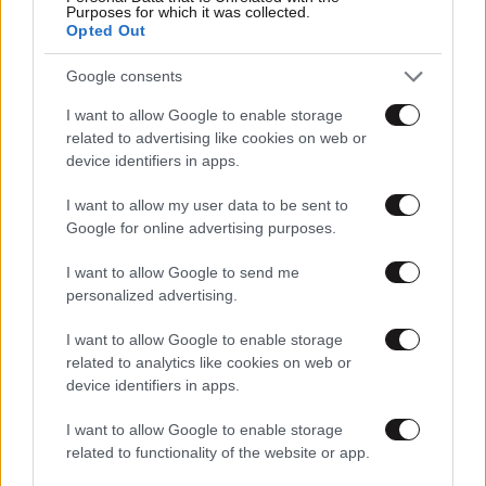
Purposes for which it was collected.
Opted Out
ΠΡΟΣΘΗΚΗ
Google consents
I want to allow Google to enable storage
related to advertising like cookies on web or
Γαλλικός διαφωτισμός...
08·07·2026 10:41
device identifiers in apps.
...και ανατολίτικος σκοταδισμός...
I want to allow my user data to be sent to
Google for online advertising purposes.
Απαντήστε
3
0
I want to allow Google to send me
personalized advertising.
ΔρΓκνυ
08·07·2026 11:46
I want to allow Google to enable storage
Στο παρελθόν και ο Μπερλουσκόνι είχε κάνει το
related to analytics like cookies on web or
ίδιο "λάθος". Σκοτάδι και μεσαίωνας.
device identifiers in apps.
Απαντήστε
2
0
I want to allow Google to enable storage
related to functionality of the website or app.