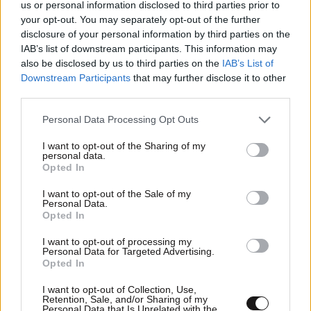
ΣΧΌΛΙΑ ΑΝΑΓΝΩΣΤΏΝ
2
us or personal information disclosed to third parties prior to
your opt-out. You may separately opt-out of the further
disclosure of your personal information by third parties on the
IAB’s list of downstream participants. This information may
also be disclosed by us to third parties on the
IAB’s List of
Downstream Participants
that may further disclose it to other
third parties.
ΠΡΟΣΘΕΣΤΕ ΤΟ ΣΧΟΛΙΟ ΣΑΣ
Please note that this website/app uses one or more Google
Personal Data Processing Opt Outs
services and may gather and store information including but
not limited to your visit or usage behaviour. You may click to
I want to opt-out of the Sharing of my
personal data.
grant or deny consent to Google and its third-party tags to
Opted In
use your data for below specified purposes in below Google
consent section.
I want to opt-out of the Sale of my
Personal Data.
Opted In
I want to opt-out of processing my
Personal Data for Targeted Advertising.
Opted In
Xαρακτήρες: 0/1000
I want to opt-out of Collection, Use,
Retention, Sale, and/or Sharing of my
Διαβάστε και ακολουθήστε τους κανόνες σχολιασμού
Personal Data that Is Unrelated with the