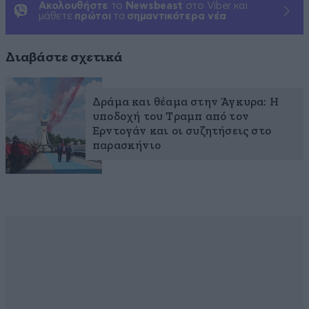
Ακολουθήστε
το
Newsbeast
στο Viber και
μάθετε
πρώτοι
τα
σημαντικότερα νέα
Διαβάστε σχετικά
Δράμα και θέαμα στην Άγκυρα: Η
υποδοχή του Τραμπ από τον
Ερντογάν και οι συζητήσεις στο
παρασκήνιο