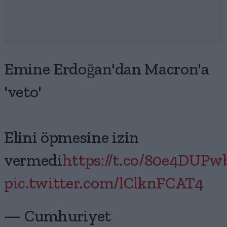
Emine Erdoğan'dan Macron'a
'veto'
Elini öpmesine izin
vermedi
https://t.co/80e4DUP
pic.twitter.com/lClknFCAT4
— Cumhuriyet