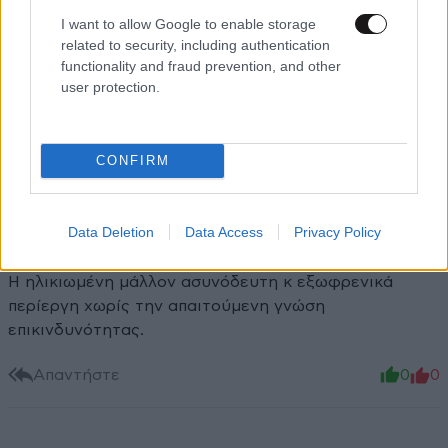
I want to allow Google to enable storage
related to security, including authentication
Στο Ελλάντα
16·06·2026 22:48
functionality and fraud prevention, and other
user protection.
Θα είχε φάει κάτι " γαμοσταυρίδια " η γκράνι
Απαντήστε
0
0
CONFIRM
Data Deletion
Data Access
Privacy Policy
Σφόδρα
16·06·2026 22:43
Η ηλικιωμένη μάλλον ασυνόδευτη κ εξωφρενικά
περίεργη χωρίς την απαιτούμενη γνώση
επικινδυνότητας.
Απαντήστε
0
0