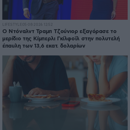
LIFESTYLE
05·08·2026 12:52
Ο Ντόναλντ Τραμπ Τζούνιορ εξαγόρασε το
μερίδιο της Κίμπερλι Γκίλφοϊλ στην πολυτελή
έπαυλη των 13,6 εκατ. δολαρίων