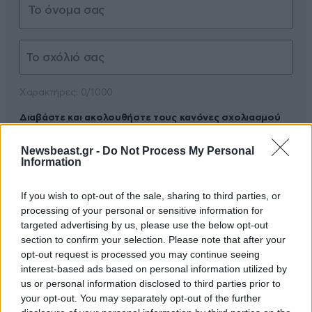
Xαρακτήρες: 0/1000
Διαβάστε και ακολουθήστε τους κανόνες σχολιασμού
Newsbeast.gr -
Do Not Process My Personal
ΠΡΟΣΘΗΚΗ
Information
If you wish to opt-out of the sale, sharing to third parties, or
processing of your personal or sensitive information for
Mitsakos
17·06·2026 06:11
targeted advertising by us, please use the below opt-out
section to confirm your selection. Please note that after your
Μα αυτό ήταν αναπηρικό αμαξίδιο! Προφανώς η
opt-out request is processed you may continue seeing
interest-based ads based on personal information utilized by
γυναίκα έχει κινητικά προβλήματα.
us or personal information disclosed to third parties prior to
your opt-out. You may separately opt-out of the further
Απαντήστε
0
0