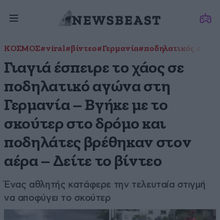
ΚΟΣΜΟΣ
#viral
#βίντεο
#Γερμανία
#ποδηλατικός αγών
Γιαγιά έσπειρε το χάος σε
ποδηλατικό αγώνα στη
Γερμανία – Βγήκε με το
σκούτερ στο δρόμο και
ποδηλάτες βρέθηκαν στον
αέρα – Δείτε το βίντεο
Ένας αθλητής κατάφερε την τελευταία στιγμή
να αποφύγει το σκούτερ