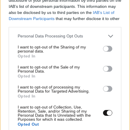
disclosure of your personal information by third parties on the
IAB’s list of downstream participants. This information may
also be disclosed by us to third parties on the
IAB’s List of
Downstream Participants
that may further disclose it to other
third parties.
Please note that this website/app uses one or more Google
Personal Data Processing Opt Outs
services and may gather and store information including but
not limited to your visit or usage behaviour. You may click to
I want to opt-out of the Sharing of my
personal data.
grant or deny consent to Google and its third-party tags to
Opted In
use your data for below specified purposes in below Google
consent section.
I want to opt-out of the Sale of my
Personal Data.
Opted In
I want to opt-out of processing my
Personal Data for Targeted Advertising.
Opted In
I want to opt-out of Collection, Use,
Να απαγορευτουν
16·06·2026 23:26
Retention, Sale, and/or Sharing of my
Personal Data that Is Unrelated with the
Purposes for which it was collected.
αμεσως τα σκουτερ , τα ποδηλατα , τα αυτοκινητα , οι
Opted Out
μηχανες , τα πατινια και γενικα οτι εχει ροδες . Τι οχι