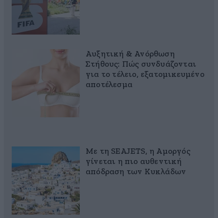
Αυξητική & Ανόρθωση
Στήθους: Πώς συνδυάζονται
για το τέλειο, εξατομικευμένο
αποτέλεσμα
Με τη SEAJETS, η Αμοργός
γίνεται η πιο αυθεντική
απόδραση των Κυκλάδων