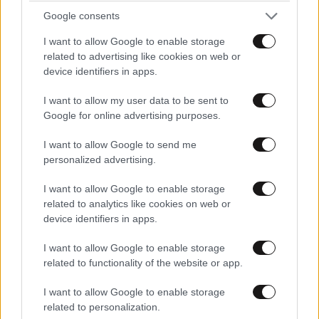
?
Google consents
I want to allow Google to enable storage
Απαντήστε
0
0
related to advertising like cookies on web or
device identifiers in apps.
Epiphany
17·06·2026 00:54
I want to allow my user data to be sent to
Πω πω, θέρισες με το σχόλιο σου ρε θηρίο! Και
Google for online advertising purposes.
το "τι, όχι;" το χρησιμοποιούσαμε πρίν 10 χρόνια
I want to allow Google to send me
ρε μπούμερ. Άϊντε στην Εθνική τράπεζα για τη
personalized advertising.
σύνταξη...
I want to allow Google to enable storage
Απαντήστε
0
0
related to analytics like cookies on web or
device identifiers in apps.
Ε ναι, εσύ
17·06·2026 06:13
I want to allow Google to enable storage
related to functionality of the website or app.
μην γεράσεις ποτέ
I want to allow Google to enable storage
Απαντήστε
0
0
related to personalization.