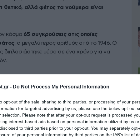
 θετικό, αλλά φέτος τα νούμερα είναι
τον κόσμο
65 συγκρούσεις στις οποίες
ράτος
, ο μεγαλύτερος αριθμός από το 1946. Ο
 διπλασιάστηκε μέσα σε ένα χρόνο για να
ών.
μβάνονται οι εντάσεις μεταξύ Ινδίας-Πακιστάν,
.gr -
Do Not Process My Personal Information
ζης-Ταϊλάνδης, η ρωσική εισβολή στην
κή επιχείρηση στη Συρία γύρω από τα
to opt-out of the sale, sharing to third parties, or processing of your per
 μετά την ανατροπή του καθεστώτος του Μπασάρ
formation for targeted advertising by us, please use the below opt-out s
ις που συνδέονται με περιφερειακές εντάσεις
r selection. Please note that after your opt-out request is processed y
eing interest-based ads based on personal information utilized by us or
disclosed to third parties prior to your opt-out. You may separately opt-
losure of your personal information by third parties on the IAB’s list of