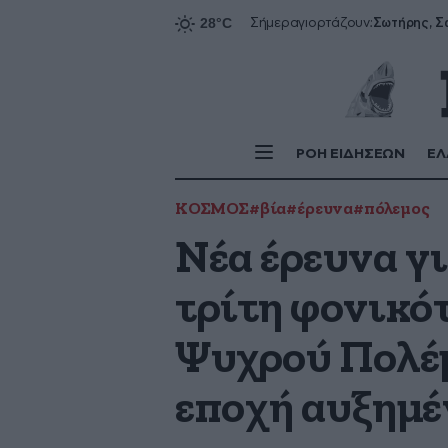
Σήμερα
γιορτάζουν:
ΡΟΗ ΕΙΔΗΣΕΩΝ
ΕΛ
ΚΟΣΜΟΣ
#βία
#έρευνα
#πόλεμος
Νέα έρευνα γι
τρίτη φονικότ
Ψυχρού Πολέμο
εποχή αυξημέ