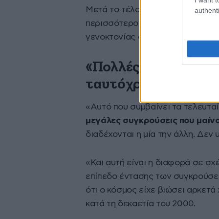
Μετά το τέλος του Ψυχρού Πολέμ
authenti
περισσότεροι νεκροί εξαιτίας του
γενοκτονίας στη Ρουάντα αντίστ
«Πολλές μεγάλες συ
ταυτόχρονα»
«Αυτό που συμβαίνει τα τελευταία
μεγάλες συγκρούσεις που μαίν
διαδέχονται η μία την άλλη. Δεν
«Και αυτή είναι η διαφορά σε σχ
επίπεδο έντασης των συγκρούσεω
ότι ο κόσμος είχε βιώσει αρκετ
κατά τη δεκαετία του 2000.