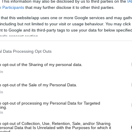
ονικότερη χρονιά μετά το τέλος του Ψυχρού
. This information may also be disclosed by us to third parties on the
IA
Participants
that may further disclose it to other third parties.
κρούς να συνδέονται άμεσα με συγκρούσεις ή
76.500 σκοτώθηκαν σε επιθέσεις που είχαν στόχο
 that this website/app uses one or more Google services and may gath
including but not limited to your visit or usage behaviour. You may click 
 to Google and its third-party tags to use your data for below specifi
ogle consent section.
l Data Processing Opt Outs
o opt-out of the Sharing of my personal data.
In
o opt-out of the Sale of my Personal Data.
In
to opt-out of processing my Personal Data for Targeted
ing.
In
o opt-out of Collection, Use, Retention, Sale, and/or Sharing
ersonal Data that Is Unrelated with the Purposes for which it
lected.