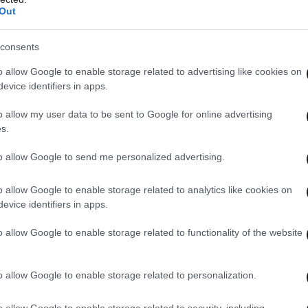
Out
consents
o allow Google to enable storage related to advertising like cookies on
evice identifiers in apps.
o allow my user data to be sent to Google for online advertising
s.
to allow Google to send me personalized advertising.
o allow Google to enable storage related to analytics like cookies on
evice identifiers in apps.
ίλεται στον εμφύλιο που μαίνεται στο Σουδάν
o allow Google to enable storage related to functionality of the website
ιωτικών, όπου εκτιμάται ότι η πολιορκία και οι
όλη ελ Φάσερ προκάλεσαν τον θάνατο περίπου
o allow Google to enable storage related to personalization.
o allow Google to enable storage related to security, including