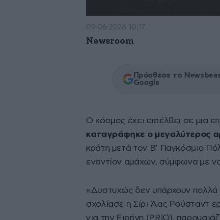
09·06·2026 10:17
Newsroom
Πρόσθεσε το Newsbeast
Google
Ο κόσμος έχει εισέλθει σε μια ε
καταγράφηκε ο μεγαλύτερος 
κράτη μετά τον Β’ Παγκόσμιο Π
εναντίον αμάχων, σύμφωνα με ν
«Δυστυχώς δεν υπάρχουν πολλά 
σχολίασε η Σίρι Άας Ρούσταντ ε
για την Ειρήνη (PRIO), παρουσιάζ