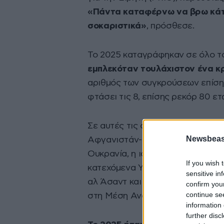
«Πάντα καταφέρνω να βρω κάτι
σοκαριστικά»
, πρόσθεσε.
Το 2025 καταγράφηκαν σε όλο 
εμπλεκόταν τουλάχιστον ένα κ
αριθμός των συγκρούσεων επίσης
φτάσει τις 8, επίσης ρεκόρ 80 ετ
Σε αυτές τις συγκρούσεις περιλα
Newsbeast
Αφγανιστάν-Πακιστάν και Καμπότ
Ουκρανία, η ισραηλινή στρατιωτι
If you wish 
κατεχόμενα Υψίπεδα του Γκολάν
sensitive in
αλ Άσαντ και αρκετές συγκρούσε
confirm you
continue se
στη Μέση Ανατολή.
information 
further disc