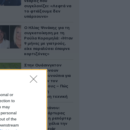
νεαρός που
συγκλονίζει: «Λεφτά να
το φτιάξουμε δεν
υπάρχουνε»
Ο Ηλίας Ψινάκης για τη
συγκατοίκηση με τη
Ρούλα Κορομηλά: «Ήταν
9 μήνες με γιατρούς,
είχε παραλύσει έπαιρνε
κορτιζόνες»
Στην Ουάσινγκτον
απελευθερώνουν
600.000 κουνούπια για
να μειώσουν τον
πληθυσμό τους – Πώς
λειτουργεί η
sonal or
συγκεκριμένη τεχνική
ection to
ou may
Μαρία Σιαμπάνου:
 personal
Αυτόπτης μάρτυρας
εξηγεί γιατί η ρεπόρτερ
out of the
ξέσπασε σε γέλια την
 downstream
ώρα της φωτιάς