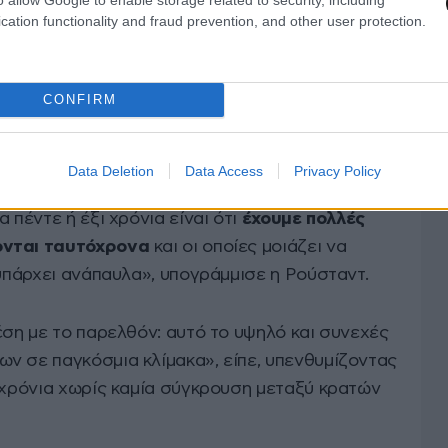
ου, μόνο το 2021 και το 1994 είχαν καταγραφεί
cation functionality and fraud prevention, and other user protection.
 πολέμου στο Τιγκράι της Αιθιοπίας και της
οιχα.
CONFIRM
γκρούσεις που μαίνονται
Data Deletion
Data Access
Privacy Policy
 πέντε ή έξι χρόνια είναι ότι
έχουμε πολλές
ονται ταυτόχρονα
και οι οποίες μοιάζει να
 υπάρχει ανάπαυλα», υπογράμμισε η Ρούσταντ.
έση με το παρελθόν: αυτό το υψηλό και συνεχές
ν σε παγκόσμια κλίμακα», είπε, υπενθυμίζοντας
ά χρόνια χωρίς καμία σύγκρουση μεταξύ κρατών