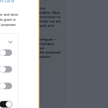
B’s List of
Τραγωδία στον
Ασώματο Λέσβου: Πήγε
er and store
στο κτήμα να ποτίσει τα
to grant or
οπωροκηπευτικά του και
ed purposes
βρέθηκε νεκρός στο
πηγάδι
Georgina Rodriguez –
Ξεσπά η σύντροφος
του Κριστιάνο
Ρονάλντο: «Με ανησυχεί
που με αποκαλούν
χοντρή»