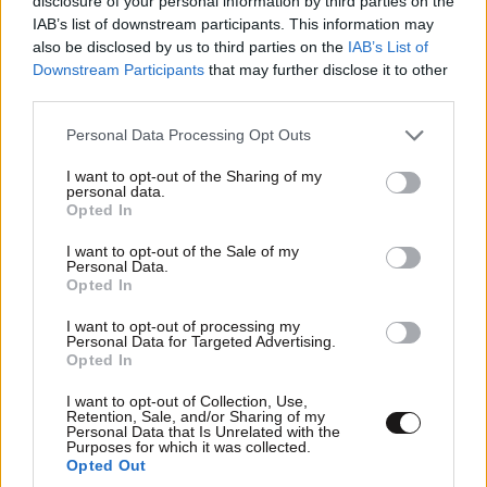
disclosure of your personal information by third parties on the
IAB’s list of downstream participants. This information may
also be disclosed by us to third parties on the
IAB’s List of
Downstream Participants
that may further disclose it to other
third parties.
Please note that this website/app uses one or more Google
Personal Data Processing Opt Outs
services and may gather and store information including but
not limited to your visit or usage behaviour. You may click to
I want to opt-out of the Sharing of my
personal data.
grant or deny consent to Google and its third-party tags to
Opted In
use your data for below specified purposes in below Google
consent section.
I want to opt-out of the Sale of my
Personal Data.
Opted In
I want to opt-out of processing my
Personal Data for Targeted Advertising.
Opted In
I want to opt-out of Collection, Use,
Retention, Sale, and/or Sharing of my
Personal Data that Is Unrelated with the
Purposes for which it was collected.
Opted Out