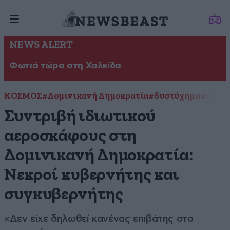
NEWS ALERT
Φωτιά τώρα στη Χαλκίδα
ΚΟΣΜΟΣ
#Δομινικανή Δημοκρατία
#δυστύχημα
#συντρ
Συντριβή ιδιωτικού
αεροσκάφους στη
Δομινικανή Δημοκρατία:
Νεκροί κυβερνήτης και
συγκυβερνήτης
«Δεν είχε δηλωθεί κανένας επιβάτης στο