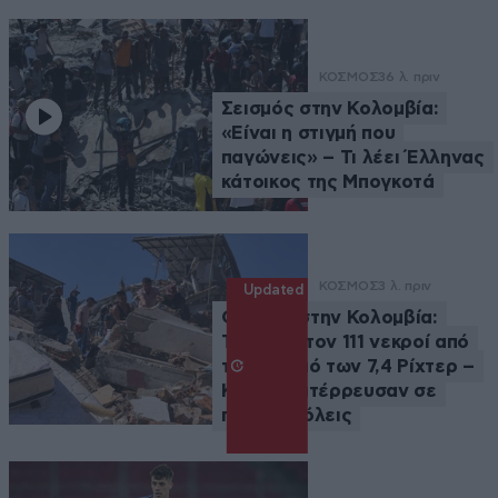
ΚΟΣΜΟΣ
36 λ. πριν
Σεισμός στην Κολομβία:
«Είναι η στιγμή που
παγώνεις» – Τι λέει Έλληνας
κάτοικος της Μπογκοτά
ΚΟΣΜΟΣ
3 λ. πριν
Updated
Θρήνος στην Κολομβία:
Τουλάχιστον 111 νεκροί από
τον σεισμό των 7,4 Ρίχτερ –
Κτήρια κατέρρευσαν σε
πολλές πόλεις