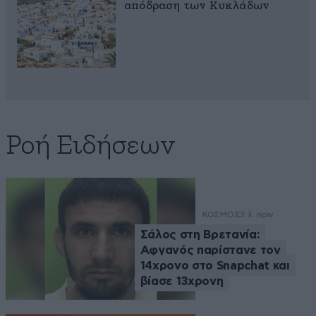
απόδραση των Κυκλάδων
Ροή Ειδήσεων
ΚΟΣΜΟΣ
3 λ. πριν
Σάλος στη Βρετανία:
Αφγανός παρίστανε τον
14χρονο στο Snapchat και
βίασε 13χρονη