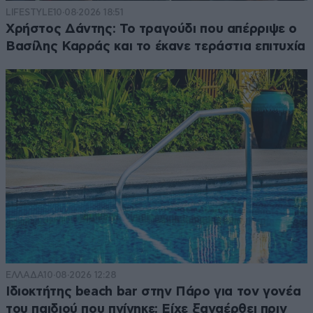
LIFESTYLE
10·08·2026 18:51
Χρήστος Δάντης: Το τραγούδι που απέρριψε ο
Βασίλης Καρράς και το έκανε τεράστια επιτυχία
ΕΛΛΑΔΑ
10·08·2026 12:28
Ιδιοκτήτης beach bar στην Πάρο για τον γονέα
του παιδιού που πνίγηκε: Είχε ξαναέρθει πριν