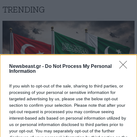
TRENDING
Newsbeast.gr -
Do Not Process My Personal
Information
If you wish to opt-out of the sale, sharing to third parties, or
processing of your personal or sensitive information for
targeted advertising by us, please use the below opt-out
section to confirm your selection. Please note that after your
ΚΟΣΜΟΣ
3 ω. πριν
opt-out request is processed you may continue seeing
interest-based ads based on personal information utilized by
Αναστάτωση στα τουρκικά ΜΜΕ: «Το Ισραήλ θα
us or personal information disclosed to third parties prior to
στήσει συμμαχία επτά χωρών απέναντι σε
your opt-out. You may separately opt-out of the further
Τουρκία, Σαουδική Αραβία και Πακιστάν»