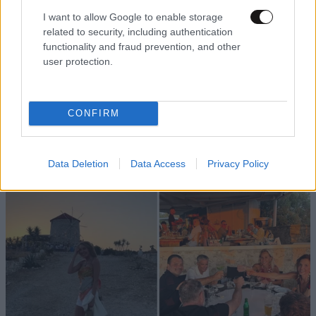
I want to allow Google to enable storage
related to security, including authentication
functionality and fraud prevention, and other
user protection.
LIFESTYLE
10·08·2026 18:10
CONFIRM
Το καλοκαιρινό ραντεβού του Nicolas Gage με
τον τόπο καταγωγής του, στην Ήπειρο
Data Deletion
Data Access
Privacy Policy