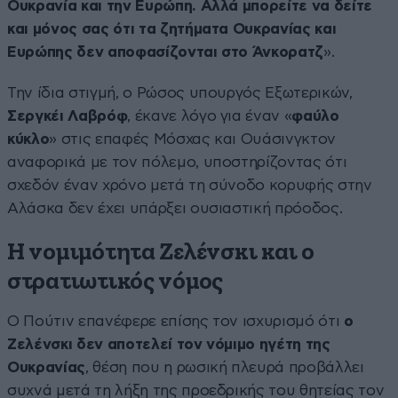
Ουκρανία και την Ευρώπη. Αλλά μπορείτε να δείτε
και μόνος σας ότι τα ζητήματα Ουκρανίας και
Ευρώπης δεν αποφασίζονται στο Άνκορατζ
».
Την ίδια στιγμή, ο Ρώσος υπουργός Εξωτερικών,
Σεργκέι Λαβρόφ
, έκανε λόγο για έναν «
φαύλο
κύκλο
» στις επαφές Μόσχας και Ουάσινγκτον
αναφορικά με τον πόλεμο, υποστηρίζοντας ότι
σχεδόν έναν χρόνο μετά τη σύνοδο κορυφής στην
Αλάσκα δεν έχει υπάρξει ουσιαστική πρόοδος.
Η νομιμότητα Ζελένσκι και ο
στρατιωτικός νόμος
Ο Πούτιν επανέφερε επίσης τον ισχυρισμό ότι
ο
Ζελένσκι δεν αποτελεί τον νόμιμο ηγέτη της
Ουκρανίας
, θέση που η ρωσική πλευρά προβάλλει
συχνά μετά τη λήξη της προεδρικής του θητείας τον