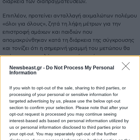
διάρκεια των διαπραγματεύσεων.
Επιπλέον, προτείνει ανταλλαγή αιχμαλώτων πολέμου
«όλοι για όλους», ζητά τη λήψη μέτρων για την
επιστροφή αμάχων και παιδιών που
απομακρύνθηκαν κατά τη διάρκεια της σύγκρουσης
και τονίζει ότι η σημερινή γραμμή του μετώπου θα
πρέπει να αποτελέσει το σημείο εκκίνησης για τη
διπλωματική διαδικασία.
Newsbeast.gr -
Do Not Process My Personal
Information
Κλείνοντας, ο Ζελένσκι προειδοποιεί ότι, εάν δεν
υπάρξει απόφαση για τον τερματισμό του πολέμου,
If you wish to opt-out of the sale, sharing to third parties, or
processing of your personal or sensitive information for
η Ουκρανία θα συνεχίσει να μάχεται,
targeted advertising by us, please use the below opt-out
υποστηρίζοντας ότι η ίδια η ρωσική ιστορία δείχνει
section to confirm your selection. Please note that after your
πως, όταν η κοινωνία κουράζεται από μια
opt-out request is processed you may continue seeing
παρατεταμένη κατάσταση, ακολουθούν πολιτικές
interest-based ads based on personal information utilized by
us or personal information disclosed to third parties prior to
αλλαγές.
your opt-out. You may separately opt-out of the further