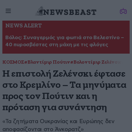
NEWS ALERT
Βόλος: Συναγερμός για φωτιά στο Βελεστίνο –
40 πυροσβέστες στη μάχη με τις φλόγες
ΚΟΣΜΟΣ
#Βλαντίμιρ Πούτιν
#Βολοντίμιρ Ζελένσκι
#Ου
Η επιστολή Ζελένσκι έφτασε
στο Κρεμλίνο – Τα μηνύματα
προς τον Πούτιν και η
πρόταση για συνάντηση
«Τα ζητήματα Ουκρανίας και Ευρώπης δεν
αποφασίζονται στο Άνκορατζ»