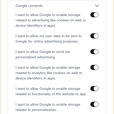
Google consents
Το πιο δύσκολο παζάρι του πολέμου:
I want to allow Google to enable storage
Γιατί Πούτιν και Ζελένσκι μιλούν
related to advertising like cookies on web or
ξανά για ειρήνη τώρα
device identifiers in apps.
I want to allow my user data to be sent to
Google for online advertising purposes.
I want to allow Google to send me
Τραμπ: «Θα ήταν πολύ καλό αν
personalized advertising.
συναντηθούν ο Πούτιν και ο
Ζελένσκι, πρέπει να το
I want to allow Google to enable storage
προχωρήσουν»
related to analytics like cookies on web or
device identifiers in apps.
I want to allow Google to enable storage
related to functionality of the website or app.
I want to allow Google to enable storage
related to personalization.