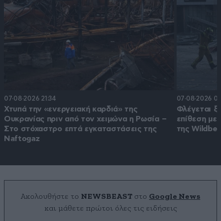
07·08·2026 21:34
07·08·2026 09
Χτυπά την «ενεργειακή καρδιά» της
Φλέγεται ξ
Ουκρανίας πριν από τον χειμώνα η Ρωσία –
επίθεση με
Στο στόχαστρο επτά εγκαταστάσεις της
της Wildber
Naftogaz
Ακολουθήστε το
NEWSBEAST
στο
Google News
και μάθετε πρώτοι όλες τις ειδήσεις