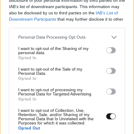
disclosure of your personal information by third parties on the
Η επιστολή ολοκληρώνεται με τη φράση:
IAB’s list of downstream participants. This information may
also be disclosed by us to third parties on the
IAB’s List of
«
Αιώνια μνήμη σε όλους όσοι έχασαν τη ζωή τους
Downstream Participants
that may further disclose it to other
από αυτόν τον πόλεμο
».
third parties.
Please note that this website/app uses one or more Google
Personal Data Processing Opt Outs
services and may gather and store information including but
not limited to your visit or usage behaviour. You may click to
I want to opt-out of the Sharing of my
personal data.
Ακολουθήστε
το
Newsbeast
στο Viber και
grant or deny consent to Google and its third-party tags to
Opted In
μάθετε
πρώτοι
τα
σημαντικότερα νέα
use your data for below specified purposes in below Google
consent section.
I want to opt-out of the Sale of my
Personal Data.
Διαβάστε σχετικά
Opted In
I want to opt-out of processing my
Personal Data for Targeted Advertising.
Οι Ρώσοι συνεχίζουν το
Opted In
σφυροκόπημα της Ουκρανίας –
Νεκροί από νέα πλήγματα σε
I want to opt-out of Collection, Use,
περιφέρειες
Retention, Sale, and/or Sharing of my
Personal Data that Is Unrelated with the
Purposes for which it was collected.
Opted Out