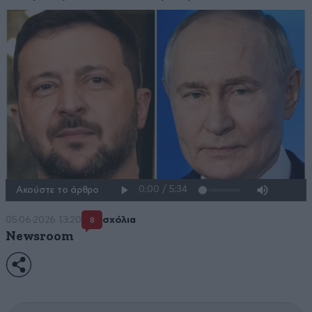
Ακούστε το άρθρο
05·06·2026 13:20
σχόλια
8
Newsroom