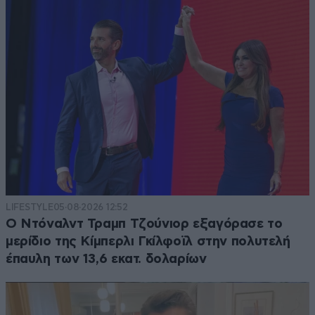
LIFESTYLE
05·08·2026 12:52
Ο Ντόναλντ Τραμπ Τζούνιορ εξαγόρασε το
μερίδιο της Κίμπερλι Γκίλφοϊλ στην πολυτελή
έπαυλη των 13,6 εκατ. δολαρίων