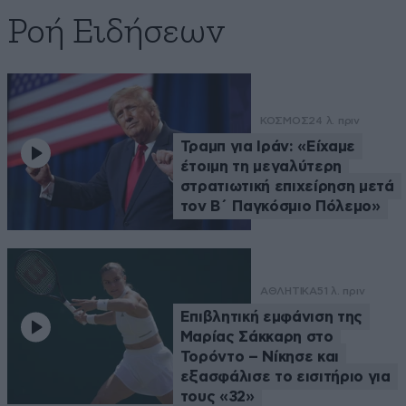
Ροή Ειδήσεων
ΚΟΣΜΟΣ
24 λ. πριν
Τραμπ για Ιράν: «Είχαμε
έτοιμη τη μεγαλύτερη
στρατιωτική επιχείρηση μετά
τον Β΄ Παγκόσμιο Πόλεμο»
ΑΘΛΗΤΙΚΑ
51 λ. πριν
Επιβλητική εμφάνιση της
Μαρίας Σάκκαρη στο
Τορόντο – Νίκησε και
εξασφάλισε το εισιτήριο για
τους «32»