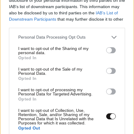
disclosure of your personal information by third parties on the
IAB’s list of downstream participants. This information may
αυτα τα εγκλήματα και την κρεμάλα την έχουν
also be disclosed by us to third parties on the
IAB’s List of
σιγουράκι. Στο τέλος θα δούμε ποιος έχει δίκιο mtf s
Downstream Participants
that may further disclose it to other
third parties.
Απαντήστε
0
0
Please note that this website/app uses one or more Google
Personal Data Processing Opt Outs
services and may gather and store information including but
not limited to your visit or usage behaviour. You may click to
I want to opt-out of the Sharing of my
personal data.
grant or deny consent to Google and its third-party tags to
Opted In
use your data for below specified purposes in below Google
consent section.
I want to opt-out of the Sale of my
Personal Data.
Opted In
I want to opt-out of processing my
Personal Data for Targeted Advertising.
Opted In
I want to opt-out of Collection, Use,
Retention, Sale, and/or Sharing of my
Personal Data that Is Unrelated with the
Purposes for which it was collected.
Opted Out