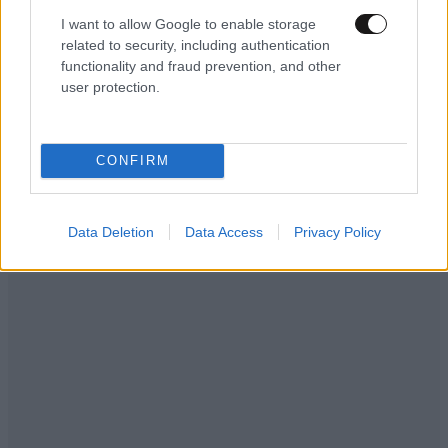
I want to allow Google to enable storage
related to security, including authentication
functionality and fraud prevention, and other
user protection.
ΕΛΛΑΔΑ
05·08·2026 21:24
CONFIRM
«Κάηκε το σπίτι μας στην Ελλάδα λίγο πριν
μετακομίσουμε»: Απαρηγόρητη η οικογένεια
από τη Βρετανία που είδε το όνειρο ζωής να
Data Deletion
Data Access
Privacy Policy
γίνεται στάχτη