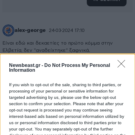
alex-george
24·03·2024 17:10
Είναι εδώ και δεκαετίες το πρώτο κόμμα στην
Ελβετία, δεν "αναδείχτηκε" ξαφνικά.
Απαντήστε
1
0
Newsbeast.gr -
Do Not Process My Personal
Information
If you wish to opt-out of the sale, sharing to third parties, or
processing of your personal or sensitive information for
targeted advertising by us, please use the below opt-out
section to confirm your selection. Please note that after your
opt-out request is processed you may continue seeing
interest-based ads based on personal information utilized by
us or personal information disclosed to third parties prior to
your opt-out. You may separately opt-out of the further