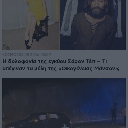
ΚΟΣΜΟΣ
09·08·2026 00:09
Η δολοφονία της εγκύου Σάρον Τέιτ – Τι
απέγιναν τα μέλη της «Οικογένειας Μάνσον»;