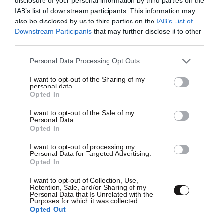
disclosure of your personal information by third parties on the
IAB’s list of downstream participants. This information may
also be disclosed by us to third parties on the
IAB’s List of
Downstream Participants
that may further disclose it to other
third parties.
Please note that this website/app uses one or more Google
Personal Data Processing Opt Outs
services and may gather and store information including but
not limited to your visit or usage behaviour. You may click to
I want to opt-out of the Sharing of my
personal data.
TRENDING
grant or deny consent to Google and its third-party tags to
Opted In
use your data for below specified purposes in below Google
consent section.
I want to opt-out of the Sale of my
Personal Data.
Opted In
I want to opt-out of processing my
Personal Data for Targeted Advertising.
Opted In
I want to opt-out of Collection, Use,
Retention, Sale, and/or Sharing of my
Personal Data that Is Unrelated with the
Purposes for which it was collected.
Opted Out