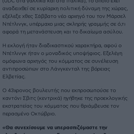
(UDC στα γαλλικά και στα ιταλικά), το οποίο έχει
αναδειχθεί σε κυρίαρχη πολιτική δύναμη της χώρας,
εξέλεξε χθες Σάββατο νέο αρχηγό του τον Μάρσελ
Ντέτλινγκ, υπέρμαχο μιας σκληρής γραμμής σε ό,τι
αφορά τη μετανάστευση και το δικαίωμα ασύλου.
Η εκλογή ήταν διαδικαστικού χαρακτήρα, αφού ο
Ντέτλινγκ ήταν ο μοναδικός υποψήφιος. Εξελέγη
ομόφωνα αρχηγός του κόμματος σε συνέλευση
αντιπροσώπων στο Λάνγκενταλ της βόρειας
Ελβετίας.
Ο 43χρονος βουλευτής που εκπροσωπούσε το
καντόνι Σβιτς (κεντρικά) ηγήθηκε της προεκλογικής
εκστρατείας του κόμματος που θριάμβευσε τον
περασμένο Οκτώβριο.
«Θα συνεχίσουμε να υπερασπιζόμαστε την