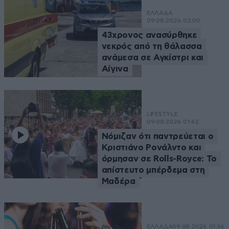
ΕΛΛΑΔΑ
09·08·2026 02:00
43χρονος ανασύρθηκε
νεκρός από τη θάλασσα
ανάμεσα σε Αγκίστρι και
Αίγινα
LIFESTYLE
09·08·2026 01:42
Νόμιζαν ότι παντρεύεται ο
Κριστιάνο Ρονάλντο και
όρμησαν σε Rolls-Royce: Το
απίστευτο μπέρδεμα στη
Μαδέρα
ΕΛΛΑΔΑ
09·08·2026 01:36