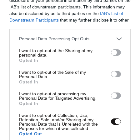
disclosure of your personal information by third parties on the
IAB’s list of downstream participants. This information may
also be disclosed by us to third parties on the
IAB’s List of
Downstream Participants
that may further disclose it to other
third parties.
Please note that this website/app uses one or more Google
Personal Data Processing Opt Outs
services and may gather and store information including but
not limited to your visit or usage behaviour. You may click to
I want to opt-out of the Sharing of my
personal data.
grant or deny consent to Google and its third-party tags to
Opted In
use your data for below specified purposes in below Google
consent section.
I want to opt-out of the Sale of my
Personal Data.
Opted In
ΕΛΛΑΔΑ
39 λ. πριν
Ιδιοκτήτης beach bar στην Πάρο για τον γονέα
I want to opt-out of processing my
του παιδιού που πνίγηκε: Είχε ξαναέρθει πριν
Personal Data for Targeted Advertising.
Opted In
έναν μήνα και με τον τρόπο μας προσπαθήσαμε
να τον διώξουμε
I want to opt-out of Collection, Use,
Retention, Sale, and/or Sharing of my
Personal Data that Is Unrelated with the
Purposes for which it was collected.
Opted Out