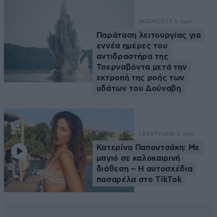
ΚΟΣΜΟΣ
27 λ. πριν
Παράταση λειτουργίας για
εννέα ημέρες του
αντιδραστήρα της
Τσερναβόντα μετά την
εκτροπή της ροής των
υδάτων του Δούναβη
LIFESTYLE
33 λ. πριν
Κατερίνα Παπουτσάκη: Με
μαγιό σε καλοκαιρινή
διάθεση – Η αυτοσχέδια
πασαρέλα στο TikTok