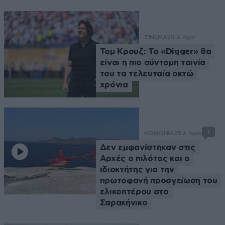
ΣΙΝΕΜΑ
20 λ. πριν
Τομ Κρουζ: Το «Digger» θα
είναι η πιο σύντομη ταινία
του τα τελευταία οκτώ
χρόνια
1
ΚΟΙΝΩΝΙΑ
25 λ. πριν
Δεν εμφανίστηκαν στις
Αρχές o πιλότος και o
ιδιοκτήτης για την
πρωτοφανή προσγείωση του
ελικοπτέρου στο
Σαρακήνικο