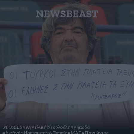
NEWSBEAST
STORIES
#Αγγελική Νικολούλη
#γήπεδα
#Διεθνές Νομισματικό Ταμείο
#ΜΑΤ
#Πανιώνιος