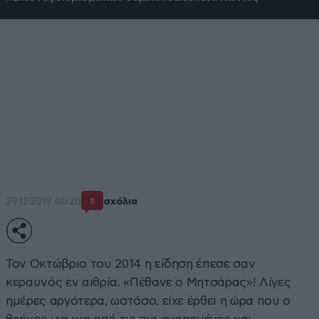
Η μυστηριώδης εξαφάνιση του
θρυλικού Μητσάρα των
ελληνικών γηπέδων
Κάποιοι είπαν πως πέθανε, κάποιοι πως αγνοείται και
όλοι τον θυμούνται για το χαμόγελο και τα αιχμηρά
πλακάτ του
29·12·2019 00:20
σχόλια
11
Τον Οκτώβριο του 2014 η είδηση έπεσε σαν
κεραυνός εν αιθρία. «Πέθανε ο Μητσάρας»! Λίγες
ημέρες αργότερα, ωστόσο, είχε έρθει η ώρα που ο