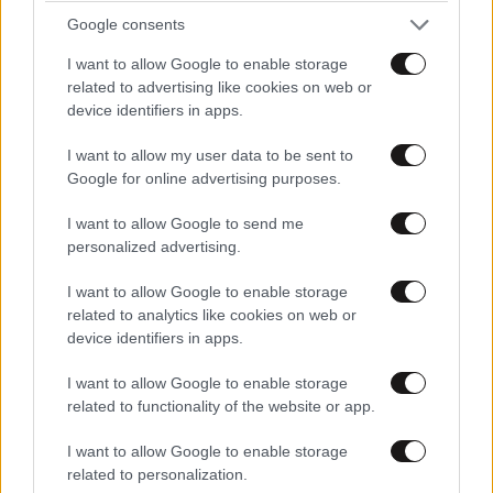
Google consents
I want to allow Google to enable storage
related to advertising like cookies on web or
Στις 10 Οκτωβρίου 2014 το χαμόγελο όλων «πάγωσε»
device identifiers in apps.
όταν με μια ανάρτησή του στην προσωπική του
σελίδα στο facebook ο τότε αντιδήμαρχος της Νέας
I want to allow my user data to be sent to
Σμύρνης ενημέρωνε πως ο Μητσάρας έφυγε από τη
Google for online advertising purposes.
ζωή, χωρίς, πάντως, να δίνει άλλες λεπτομέρειες
I want to allow Google to send me
σχετικά με αυτή τη θλιβερή είδηση.
personalized advertising.
Για πολλές ημέρες μετά τ’ αφιερώματα σε μια από
I want to allow Google to enable storage
τις πιο συμπαθητικές φιγούρες των ελληνικών
related to analytics like cookies on web or
device identifiers in apps.
γηπέδων ήταν πάρα πολλά και η συγκίνηση ακόμα
μεγαλύτερη. Στη μνήμη του οι «Πάνθηρες», οι
I want to allow Google to enable storage
οργανωμένοι οπαδοί του Πανιωνίου, «σήκωσαν»
related to functionality of the website or app.
αποχαιρετιστήριο πανό.
I want to allow Google to enable storage
related to personalization.