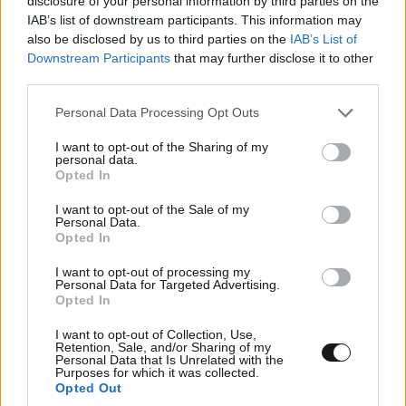
Το ωραίο με το Μητσάρα είναι πως πάντα φρόντιζε
disclosure of your personal information by third parties on the
IAB’s list of downstream participants. This information may
να είναι μακριά όταν… άρχιζε να πέφτει το ξύλο
also be disclosed by us to third parties on the
IAB’s List of
μεταξύ διαδηλωτών και ΜΑΤ.
Downstream Participants
that may further disclose it to other
third parties.
Η τελευταία φορά που τον είδε
Please note that this website/app uses one or more Google
Personal Data Processing Opt Outs
κάποιος και το μυστήριο με την
services and may gather and store information including but
εξαφάνισή του
not limited to your visit or usage behaviour. You may click to
I want to opt-out of the Sharing of my
personal data.
grant or deny consent to Google and its third-party tags to
Opted In
use your data for below specified purposes in below Google
consent section.
I want to opt-out of the Sale of my
Personal Data.
Opted In
I want to opt-out of processing my
Personal Data for Targeted Advertising.
Opted In
I want to opt-out of Collection, Use,
Retention, Sale, and/or Sharing of my
Personal Data that Is Unrelated with the
Purposes for which it was collected.
Opted Out