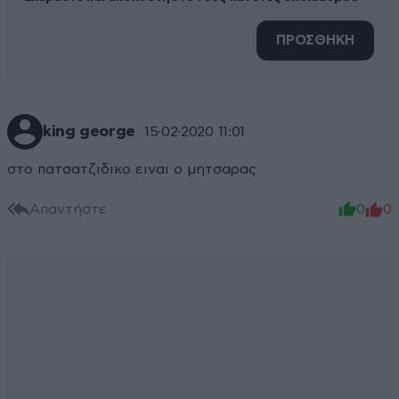
ΠΡΟΣΘΗΚΗ
king george
15·02·2020 11:01
στο πατσατζιδικο ειναι ο μητσαρας
Απαντήστε
0
0