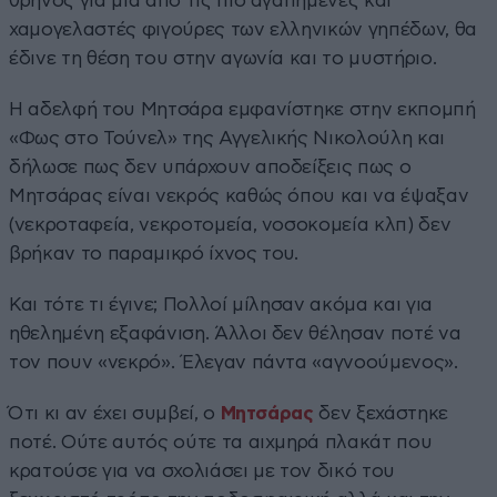
θρήνος για μια από τις πιο αγαπημένες και
χαμογελαστές φιγούρες των ελληνικών γηπέδων, θα
έδινε τη θέση του στην αγωνία και το μυστήριο.
Η αδελφή του Μητσάρα εμφανίστηκε στην εκπομπή
«Φως στο Τούνελ» της Αγγελικής Νικολούλη και
δήλωσε πως δεν υπάρχουν αποδείξεις πως ο
Μητσάρας είναι νεκρός καθώς όπου και να έψαξαν
(νεκροταφεία, νεκροτομεία, νοσοκομεία κλπ) δεν
βρήκαν το παραμικρό ίχνος του.
Και τότε τι έγινε; Πολλοί μίλησαν ακόμα και για
ηθελημένη εξαφάνιση. Άλλοι δεν θέλησαν ποτέ να
τον πουν «νεκρό». Έλεγαν πάντα «αγνοούμενος».
Ότι κι αν έχει συμβεί, ο
Μητσάρας
δεν ξεχάστηκε
ποτέ. Ούτε αυτός ούτε τα αιχμηρά πλακάτ που
κρατούσε για να σχολιάσει με τον δικό του