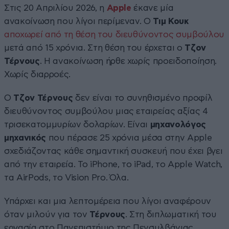
Στις 20 Απριλίου 2026, η
Apple
έκανε μία
ανακοίνωση που λίγοι περίμεναν. Ο
Τιμ Κουκ
αποχωρεί από τη θέση του διευθύνοντος συμβούλου
μετά από 15 χρόνια. Στη θέση του έρχεται ο
Τζον
Τέρνους
. Η ανακοίνωση ήρθε χωρίς προειδοποίηση.
Χωρίς διαρροές.
Ο
Τζον Τέρνους
δεν είναι το συνηθισμένο προφίλ
διευθύνοντος συμβούλου μιας εταιρείας αξίας 4
τρισεκατομμυρίων δολαρίων. Είναι
μηχανολόγος
μηχανικός
που πέρασε 25 χρόνια μέσα στην Apple
σχεδιάζοντας κάθε σημαντική συσκευή που έχει βγει
από την εταιρεία. Το iPhone, το iPad, το Apple Watch,
τα AirPods, το Vision Pro. Όλα.
Υπάρχει και μια λεπτομέρεια που λίγοι αναφέρουν
όταν μιλούν για τον
Τέρνους
. Στη διπλωματική του
εργασία στο Πανεπιστήμιο της Πενσυλβάνιας,