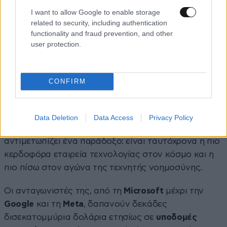
I want to allow Google to enable storage
related to security, including authentication
functionality and fraud prevention, and other
user protection.
CONFIRM
Τεχνητή νοημοσύνη σε έναν κόσμο
που δεν περιμένει
Data Deletion
Data Access
Privacy Policy
Σήμερα, ο Τέρνους παραλαμβάνει μια εταιρεία που
αντιμετωπίζει ένα παράδοξο: είναι ταυτόχρονα η πιο
κερδοφόρα εταιρεία τεχνολογίας στον κόσμο και η
πιο πίσω στον αγώνα της τεχνητής νοημοσύνης.
Οι ανταγωνιστές της, από τη
Microsoft
μέχρι την
Google
και τη
Meta
, δαπανούν δεκάδες
δισεκατομμύρια δολάρια ετησίως σε
υποδομές