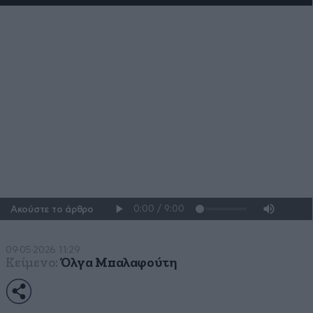
Η Apple μετά τον Τιμ Κουκ:
Ένας μηχανικός παίρνει τα
ηνία μιας αυτοκρατορίας 4
τρισ. δολαρίων
Η εταιρεία στα χέρια ενός στελέχους που σχεδίασε
κάθε συσκευή που έχει κυκλοφορήσει τα τελευταία
15 χρόνια
Ακούστε το άρθρο
09·05·2026 11:29
Κείμενο:
Όλγα Μπαλαφούτη