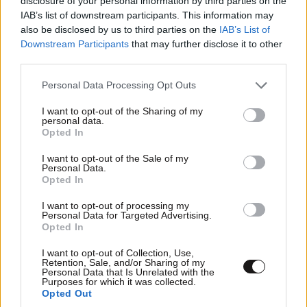
disclosure of your personal information by third parties on the
της Apple και που λέει πολλά για τον Τέρνους. Για
IAB’s list of downstream participants. This information may
χρόνια, η εταιρεία είχε ακολουθήσει μια φιλοσοφία
also be disclosed by us to third parties on the
IAB’s List of
Downstream Participants
that may further disclose it to other
σχεδιασμού που έβαζε την αισθητική πάνω από όλα.
third parties.
Λεπτότερες συσκευές, ακόμα και αν αυτό σήμαινε
προβλήματα με θερμοκρασία ή διάρκεια μπαταρίας.
Please note that this website/app uses one or more Google
Personal Data Processing Opt Outs
services and may gather and store information including but
Πιο στρογγυλές γωνίες, ακόμα και αν αυτό επηρέαζε
not limited to your visit or usage behaviour. You may click to
I want to opt-out of the Sharing of my
τη λειτουργικότητα.
personal data.
grant or deny consent to Google and its third-party tags to
Opted In
use your data for below specified purposes in below Google
Πρώην και νυν εργαζόμενοι είπαν στο Bloomberg
consent section.
I want to opt-out of the Sale of my
ότι ο Τέρνους ανέτρεψε αυτή την τάση,
Personal Data.
Opted In
επαναφέροντας την ποιότητα ως το πρωτεύον
κριτήριο σχεδιασμού. Τα MacBook σταμάτησαν να
I want to opt-out of processing my
Personal Data for Targeted Advertising.
έχουν το πρόβλημα στο πληκτρολόγιο που
Opted In
ταλαιπώρησε χιλιάδες χρήστες για χρόνια, ενώ τα
I want to opt-out of Collection, Use,
iPhone άρχισαν να χτίζουν εκ νέου φήμη για αντοχή
Retention, Sale, and/or Sharing of my
Personal Data that Is Unrelated with the
και αξιοπιστία.
Purposes for which it was collected.
Opted Out