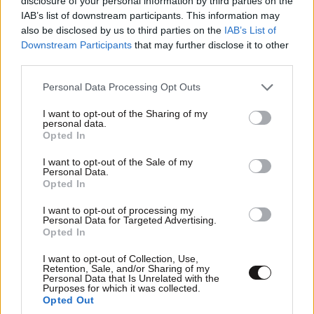
disclosure of your personal information by third parties on the
IAB’s list of downstream participants. This information may
also be disclosed by us to third parties on the
IAB’s List of
Ακολουθήστε το
NEWSBEAST
στο
Google News
Downstream Participants
that may further disclose it to other
και μάθετε πρώτοι όλες τις ειδήσεις
third parties.
Please note that this website/app uses one or more Google
Personal Data Processing Opt Outs
services and may gather and store information including but
not limited to your visit or usage behaviour. You may click to
I want to opt-out of the Sharing of my
personal data.
grant or deny consent to Google and its third-party tags to
Opted In
use your data for below specified purposes in below Google
consent section.
I want to opt-out of the Sale of my
Personal Data.
Opted In
I want to opt-out of processing my
Personal Data for Targeted Advertising.
Opted In
I want to opt-out of Collection, Use,
Retention, Sale, and/or Sharing of my
Personal Data that Is Unrelated with the
Purposes for which it was collected.
Opted Out