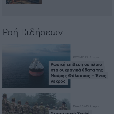
Ροή Ειδήσεων
ΚΟΣΜΟΣ
7 λ. πριν
Ρωσική επίθεση σε πλοίο
στα ουκρανικά ύδατα της
Μαύρης Θάλασσας – Ένας
νεκρός
ΕΛΛΑΔΑ
13 λ. πριν
Στρατιωτική Σχολή