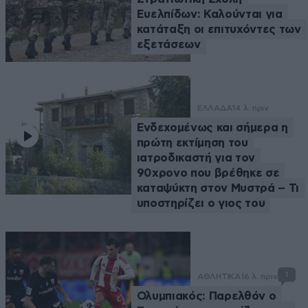
Ευελπίδων: Καλούνται για
κατάταξη οι επιτυχόντες των
εξετάσεων
ΕΛΛΑΔΑ
14 λ. πριν
Ενδεχομένως και σήμερα η
πρώτη εκτίμηση του
ιατροδικαστή για τον
90χρονο που βρέθηκε σε
καταψύκτη στον Μυστρά – Τι
υποστηρίζει ο γιος του
1
ΑΘΛΗΤΙΚΑ
16 λ. πριν
Ολυμπιακός: Παρελθόν ο