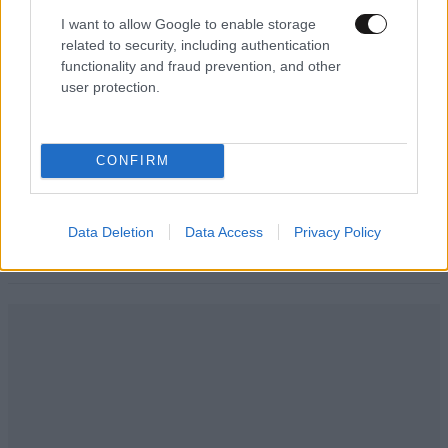
I want to allow Google to enable storage
ΠΡΟΣΘΗΚΗ
related to security, including authentication
functionality and fraud prevention, and other
user protection.
Ο νονος
22·05·2020 00:16
CONFIRM
Οπα τα τσιπάκια... Που είναι ο Πάπας που τον είπαν
και τρελό;
Data Deletion
Data Access
Privacy Policy
Απαντήστε
0
0