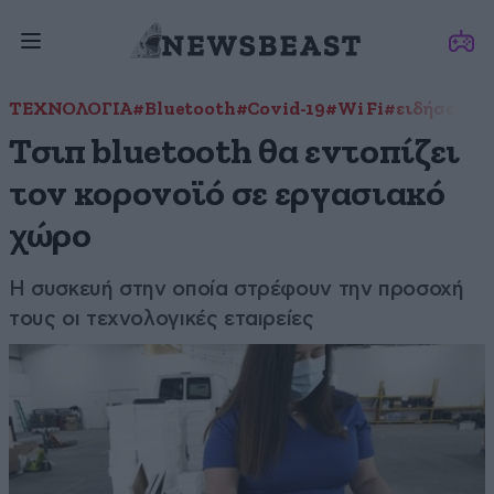
ΤΕΧΝΟΛΟΓΙΑ
#Bluetooth
#Covid-19
#Wi Fi
#ειδήσεις
#
Τσιπ bluetooth θα εντοπίζει
τον κορονοϊό σε εργασιακό
χώρο
Η συσκευή στην οποία στρέφουν την προσοχή
τους οι τεχνολογικές εταιρείες