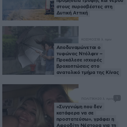
προμήθεια τροφής και νερού
στους πυροσβέστες στη
Δυτική Αττική
ΚΟΣΜΟΣ
18 λ. πριν
Αποδυναμώνεται ο
τυφώνας Ντόλφιν –
Προκάλεσε ισχυρές
βροχοπτώσεις στο
ανατολικό τμήμα της Κίνας
1
ΠΟΛΙΤΙΚΗ
20 λ. πριν
«Συγγνώμη που δεν
κατάφερα να σε
προστατεύσω», γράφει η
Αφροδίτη Νέστορα για τη