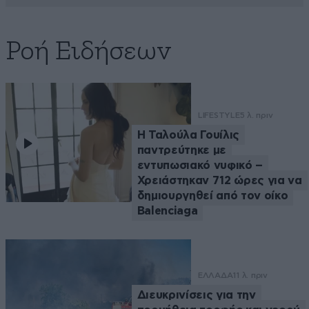
Ροή Ειδήσεων
LIFESTYLE
5 λ. πριν
Η Ταλούλα Γουίλις
παντρεύτηκε με
εντυπωσιακό νυφικό –
Χρειάστηκαν 712 ώρες για να
δημιουργηθεί από τον οίκο
Balenciaga
ΕΛΛΑΔΑ
11 λ. πριν
Διευκρινίσεις για την