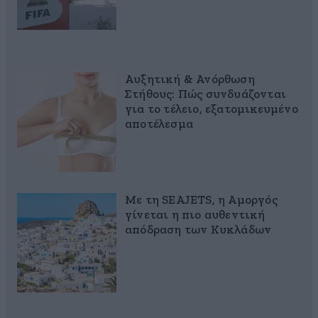
Αυξητική & Ανόρθωση
Στήθους: Πώς συνδυάζονται
για το τέλειο, εξατομικευμένο
αποτέλεσμα
Με τη SEAJETS, η Αμοργός
γίνεται η πιο αυθεντική
απόδραση των Κυκλάδων