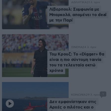
ΑΘΛΗΤΙΚΑ
21 λ. πριν
Λίβερπουλ: Συμφωνία με
Μπαρκολά, απομένει το deal
με την Παρί
ΣΙΝΕΜΑ
24 λ. πριν
Τομ Κρουζ: Το «Digger» θα
είναι η πιο σύντομη ταινία
του τα τελευταία οκτώ
χρόνια
1
ΚΟΙΝΩΝΙΑ
29 λ. πριν
Δεν εμφανίστηκαν στις
Αρχές o πιλότος και o