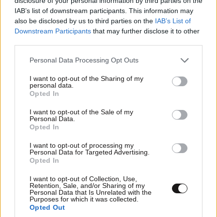
disclosure of your personal information by third parties on the
IAB’s list of downstream participants. This information may
also be disclosed by us to third parties on the
IAB’s List of
Downstream Participants
that may further disclose it to other
third parties.
Please note that this website/app uses one or more Google
Personal Data Processing Opt Outs
services and may gather and store information including but
not limited to your visit or usage behaviour. You may click to
I want to opt-out of the Sharing of my
personal data.
grant or deny consent to Google and its third-party tags to
Opted In
use your data for below specified purposes in below Google
consent section.
I want to opt-out of the Sale of my
Personal Data.
Opted In
I want to opt-out of processing my
Personal Data for Targeted Advertising.
Opted In
I want to opt-out of Collection, Use,
Retention, Sale, and/or Sharing of my
Personal Data that Is Unrelated with the
Purposes for which it was collected.
Opted Out