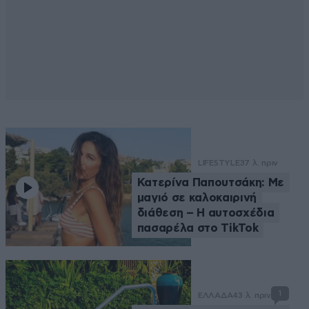
LIFESTYLE
37 λ. πριν
Κατερίνα Παπουτσάκη: Με
μαγιό σε καλοκαιρινή
διάθεση – Η αυτοσχέδια
πασαρέλα στο TikTok
1
ΕΛΛΑΔΑ
43 λ. πριν