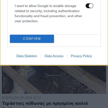
33χρονος ανέβηκε σε βράχο 20 μέτρων μέσα
I want to allow Google to enable storage
στη θάλασσα στη Μήλο και δεν μπορούσε να
related to security, including authentication
κατέβει – Στήθηκε επιχείρηση διάσωσης
functionality and fraud prevention, and other
user protection.
CONFIRM
Data Deletion
Data Access
Privacy Policy
ΚΟΣΜΟΣ
10·08·2026 07:17
Τεράστιος πύθωνας με πρησμένη κοιλιά