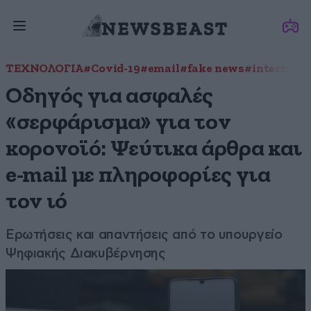
ΤΕΧΝΟΛΟΓΙΑ
#Covid-19
#email
#fake news
#internet
#
Οδηγός για ασφαλές
«σερφάρισμα» για τον
κορονοϊό: Ψεύτικα άρθρα και
e-mail με πληροφορίες για
τον ιό
Ερωτήσεις και απαντήσεις από το υπουργείο
Ψηφιακής Διακυβέρνησης