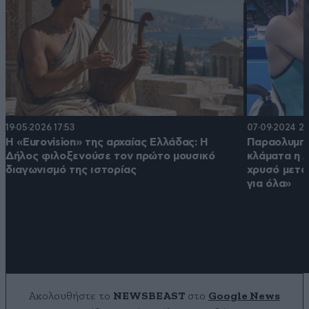
19·05·2026 17:53
07·09·2024 22
Η «Eurovision» της αρχαίας Ελλάδας: Η
Παραολυμπι
Δήλος φιλοξενούσε τον πρώτο μουσικό
κλάματα η 
διαγωνισμό της ιστορίας
χρυσό μετά
για όλα»
Ακολουθήστε το
NEWSBEAST
στο
Google News