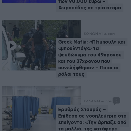
των 90.000 ευρώ –
Χειροπέδες σε τρία άτομα
ΚΟΙΝΩΝΙΑ
1 ω. πριν
Greek Μafia: «Πίτμπουλ» και
«μπουλντόγκ» τα
ψευδώνυμα του 49χρονου
και του 37χρονου που
συνελήφθησαν – Ποιοι οι
ρόλοι τους
5
ΕΛΛΑΔΑ
1 ω. πριν
Ερυθρός Σταυρός –
Επίθεση σε νοσηλεύτρια στα
επείγοντα: «Την άρπαξε από
τα μαλλιά, της κατάφερε