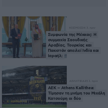
ΚΟΣΜΟΣ
34 λ. πριν
Συμφωνία της Μέκκας: Η
συμμαχία Σαουδικής
Αραβίας, Τουρκίας και
Πακιστάν απειλεί Ινδία και
Ισραήλ;
ΑΘΛΗΤΙΚΑ
45 λ. πριν
ΑΕΚ – Athens Kallithea:
Τίμησαν τη μνήμη του Μιχάλη
Κατσούρη οι δύο