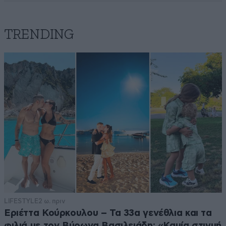
TRENDING
LIFESTYLE
2 ω. πριν
Εριέττα Κούρκουλου – Τα 33α γενέθλια και τα
φιλιά με τον Βύρωνα Βασιλειάδη: «Καμία στιγμή