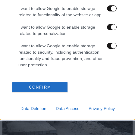
I want to allow Google to enable storage
related to functionality of the website or app.
I want to allow Google to enable storage
related to personalization.
LIFESTYLE
08·08·2026 09:01
I want to allow Google to enable storage
Νία Βαρντάλος – Σπύρος Κατσαγάνης: Μια
related to security, including authentication
functionality and fraud prevention, and other
σχέση που θυμίζει σενάριο ταινίας και μετρά
user protection.
πάνω από τέσσερα χρόνια
CONFIRM
Data Deletion
Data Access
Privacy Policy