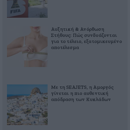
Αυξητική & Ανόρθωση
Στήθους: Πώς συνδυάζονται
για το τέλειο, εξατομικευμένο
αποτέλεσμα
Με τη SEAJETS, η Αμοργός
γίνεται η πιο αυθεντική
απόδραση των Κυκλάδων