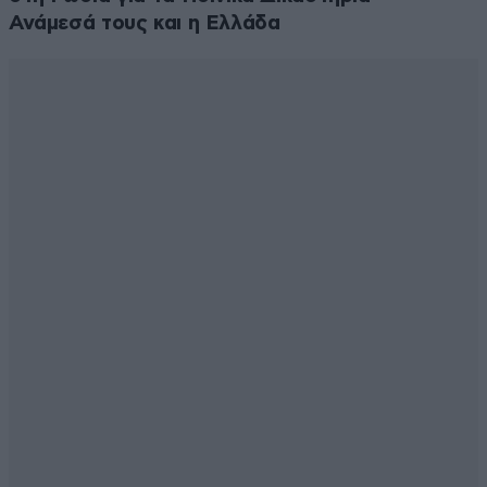
Ανάμεσά τους και η Ελλάδα
Απαντήστε
0
0
Ε ναι
14·06·2026 03:34
η παρωδια πανω απ ολους
Απαντήστε
0
1
ε ναι
14·06·2026 08:49
στην ομαδα του κρατους και του παρακρατους
αυτο ισχυει οπαδε του μονοαθλητικου συλλογου
αμπελοκηπων
Απαντήστε
0
0