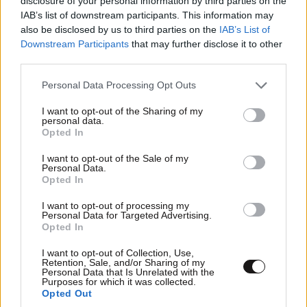
disclosure of your personal information by third parties on the
IAB’s list of downstream participants. This information may
also be disclosed by us to third parties on the
IAB’s List of
Downstream Participants
that may further disclose it to other
third parties.
Please note that this website/app uses one or more Google
Personal Data Processing Opt Outs
services and may gather and store information including but
not limited to your visit or usage behaviour. You may click to
I want to opt-out of the Sharing of my
Xαρακτήρες: 0/1000
personal data.
grant or deny consent to Google and its third-party tags to
Opted In
use your data for below specified purposes in below Google
Διαβάστε και ακολουθήστε τους κανόνες σχολιασμού
consent section.
I want to opt-out of the Sale of my
Personal Data.
ΠΡΟΣΘΗΚΗ
Opted In
I want to opt-out of processing my
Personal Data for Targeted Advertising.
Opted In
Παυλαρσς
15·06·2026 14:51
I want to opt-out of Collection, Use,
Retention, Sale, and/or Sharing of my
Personal Data that Is Unrelated with the
Έχετε πολλά ψωμιά ακόμη να φάτε μέχρι να φτάσετε
Purposes for which it was collected.
τον παο
Opted Out