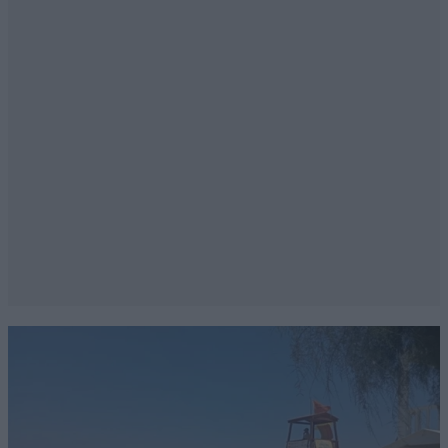
Λιτσα τραγουδα
14·06·2026 10:59
Απογονος του στολου εκ γεννετης
Απαντήστε
0
0
14·06·202
Καρπαζοεισπράκτορας
12:21
της Φυλής για ετη 100 και νυν
ανταγωνιστης της Λειβαδιάς.
Απαντήστε
0
0