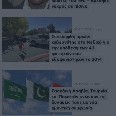
παίκτες του NFL – Βρέθηκε
νεκρός σε πίσινα
ΚΟΣΜΟΣ
39 λ. πριν
Συνελήφθη πρώην
κυβερνήτης στο Μεξικό για
την υπόθεση των 43
φοιτητών που
εξαφανίστηκαν το 2014
ΚΟΣΜΟΣ
1 ω. πριν
Σαουδική Αραβία, Τουρκία
και Πακιστάν ενώνουν τις
δυνάμεις τους με νέα
αμυντική συμφωνία