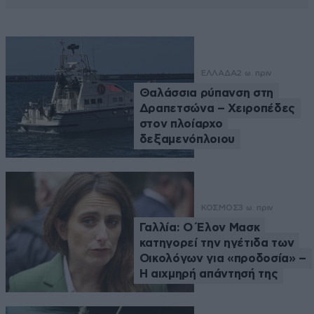
ΕΛΛΑΔΑ
2 ω. πριν
Θαλάσσια ρύπανση στη
Δραπετσώνα – Χειροπέδες
στον πλοίαρχο
δεξαμενόπλοιου
ΚΟΣΜΟΣ
3 ω. πριν
Γαλλία: Ο Έλον Μασκ
κατηγορεί την ηγέτιδα των
Οικολόγων για «προδοσία» –
Η αιχμηρή απάντησή της