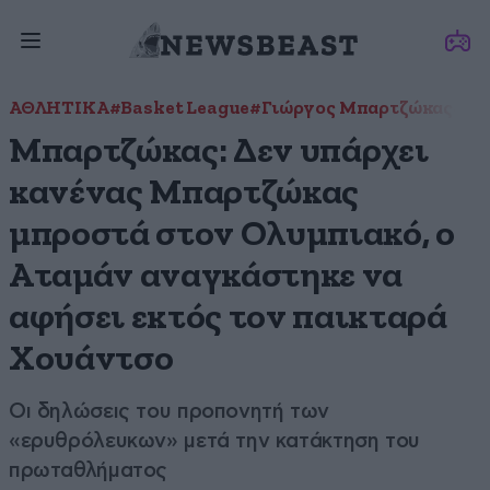
ΑΘΛΗΤΙΚΑ
#Basket League
#Γιώργος Μπαρτζώκας
#Ολ
Μπαρτζώκας: Δεν υπάρχει
κανένας Μπαρτζώκας
μπροστά στον Ολυμπιακό, ο
Αταμάν αναγκάστηκε να
αφήσει εκτός τον παικταρά
Χουάντσο
Οι δηλώσεις του προπονητή των
«ερυθρόλευκων» μετά την κατάκτηση του
πρωταθλήματος