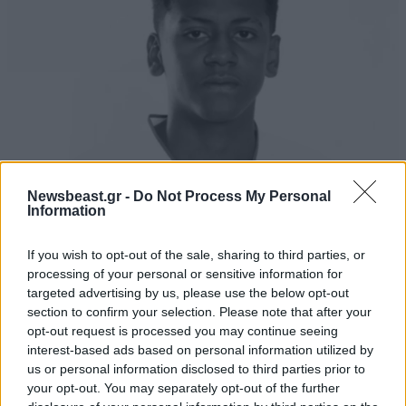
Newsbeast.gr -
Do Not Process My Personal
Information
Βραζιλία: Νεκρός από αδέσποτη σφαίρα
15χρονος ποδοσφαιριστής
If you wish to opt-out of the sale, sharing to third parties, or
processing of your personal or sensitive information for
targeted advertising by us, please use the below opt-out
section to confirm your selection. Please note that after your
opt-out request is processed you may continue seeing
interest-based ads based on personal information utilized by
Ακολουθήστε το
NEWSBEAST
στο
Google News
us or personal information disclosed to third parties prior to
και μάθετε πρώτοι όλες τις ειδήσεις
your opt-out. You may separately opt-out of the further