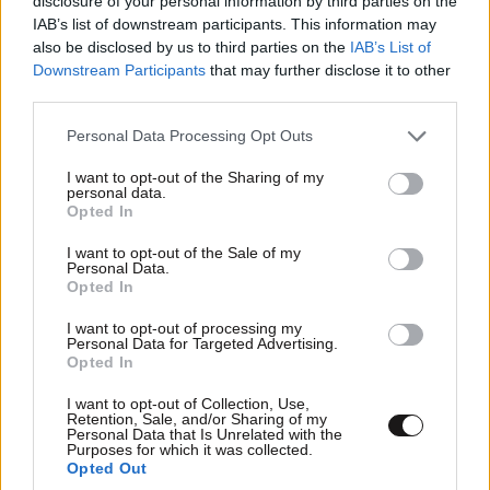
disclosure of your personal information by third parties on the
IAB’s list of downstream participants. This information may
also be disclosed by us to third parties on the
IAB’s List of
Downstream Participants
that may further disclose it to other
third parties.
Please note that this website/app uses one or more Google
Personal Data Processing Opt Outs
services and may gather and store information including but
not limited to your visit or usage behaviour. You may click to
I want to opt-out of the Sharing of my
personal data.
grant or deny consent to Google and its third-party tags to
Opted In
use your data for below specified purposes in below Google
consent section.
I want to opt-out of the Sale of my
Personal Data.
Opted In
I want to opt-out of processing my
Personal Data for Targeted Advertising.
Opted In
ΣΧΌΛΙΑ ΑΝΑΓΝΩΣΤΏΝ
3
I want to opt-out of Collection, Use,
Retention, Sale, and/or Sharing of my
Personal Data that Is Unrelated with the
Purposes for which it was collected.
Opted Out