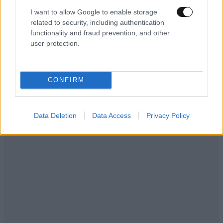
I want to allow Google to enable storage
Αυτά να τα πεις
12·06·2026 16:17
related to security, including authentication
functionality and fraud prevention, and other
Στον Καφέ, το Λαγό, το Σιαλμά,τον Κωσταντόπουλο
user protection.
και τους άλλους ποδοσφαιριστές που τους φάγατε τα
λεφτά και σας τρέχουν στα δικαστήρια.
Απαντήστε
1
0
CONFIRM
Data Deletion
Data Access
Privacy Policy