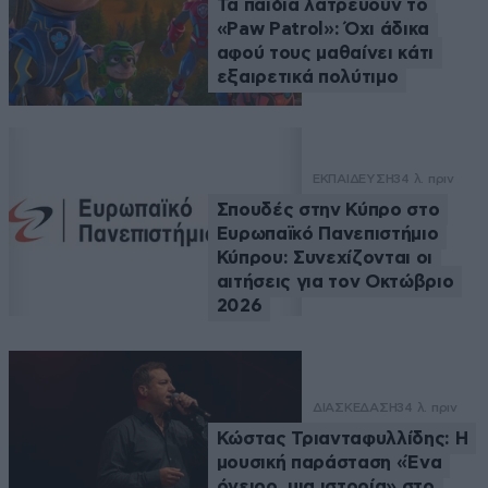
Τα παιδιά λατρεύουν το
«Paw Patrol»: Όχι άδικα
αφού τους μαθαίνει κάτι
εξαιρετικά πολύτιμο
ΕΚΠΑΙΔΕΥΣΗ
34 λ. πριν
Σπουδές στην Κύπρο στο
Ευρωπαϊκό Πανεπιστήμιο
Κύπρου: Συνεχίζονται οι
αιτήσεις για τον Οκτώβριο
2026
ΔΙΑΣΚΕΔΑΣΗ
34 λ. πριν
Κώστας Τριανταφυλλίδης: Η
μουσική παράσταση «Ένα
όνειρο, μια ιστορία» στο