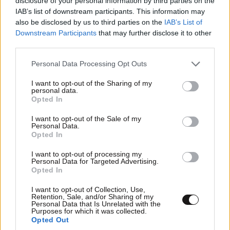
disclosure of your personal information by third parties on the
IAB’s list of downstream participants. This information may
Απαντήστε
1
0
also be disclosed by us to third parties on the
IAB’s List of
Downstream Participants
that may further disclose it to other
third parties.
ΠΔΙ
15·07·2025 14:48
Please note that this website/app uses one or more Google
Personal Data Processing Opt Outs
services and may gather and store information including but
Όλα τα καλά παιδιά στην πίστα!!!
not limited to your visit or usage behaviour. You may click to
I want to opt-out of the Sharing of my
personal data.
grant or deny consent to Google and its third-party tags to
Opted In
Απαντήστε
0
1
use your data for below specified purposes in below Google
consent section.
I want to opt-out of the Sale of my
Personal Data.
Opted In
Ολοι οι απατεωνες
15·07·2025 14:41
I want to opt-out of processing my
Personal Data for Targeted Advertising.
Opted In
Προεδροι στην ομαδα του κρατους και του
παρακρατους
I want to opt-out of Collection, Use,
Retention, Sale, and/or Sharing of my
Personal Data that Is Unrelated with the
Απαντήστε
0
1
Purposes for which it was collected.
Opted Out