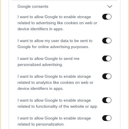
Dimitrios Banagis
17·07·2025 13:47
Google consents
Μπορεις να ασχοληθείς με αυτα που φτάνεις τα
I want to allow Google to enable storage
του Ολυμπιακού ειναι μονο ονειρο για εσενα
related to advertising like cookies on web or
device identifiers in apps.
Απαντήστε
0
0
I want to allow my user data to be sent to
Google for online advertising purposes.
I want to allow Google to send me
TRENDING
personalized advertising.
I want to allow Google to enable storage
related to analytics like cookies on web or
device identifiers in apps.
I want to allow Google to enable storage
related to functionality of the website or app.
I want to allow Google to enable storage
related to personalization.