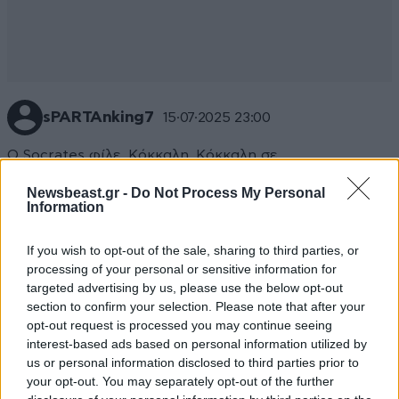
sPARTAnking7
15·07·2025 23:00
Ο Socrates φίλε..Κόκκαλη, Κόκκαλη σε
παρακαλώ..φέρε το Rivaldo στον Ολυμπιακό...τι
Newsbeast.gr -
Do Not Process My Personal
εποχές..έναν τέτοιον φέρε Βαγγέλα...
Information
Απαντήστε
0
0
If you wish to opt-out of the sale, sharing to third parties, or
processing of your personal or sensitive information for
targeted advertising by us, please use the below opt-out
section to confirm your selection. Please note that after your
Οι δύο
15·07·2025 21:38
opt-out request is processed you may continue seeing
interest-based ads based on personal information utilized by
Μπαμπάδες σας. Πονάτε γι'αυτό βγάζετε χολή. Καλά
us or personal information disclosed to third parties prior to
να πάθετε αλλόθρησκοι
your opt-out. You may separately opt-out of the further