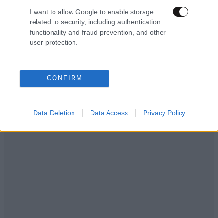
I want to allow Google to enable storage
related to security, including authentication
functionality and fraud prevention, and other
user protection.
LIFESTYLE
08·08·2026 19:12
Εριέττα Κούρκουλου – Τα 33α γενέθλια και τα
φιλιά με τον Βύρωνα Βασιλειάδη: «Καμία στιγμή
CONFIRM
ευτυχίας δεδομένη»
Data Deletion
Data Access
Privacy Policy