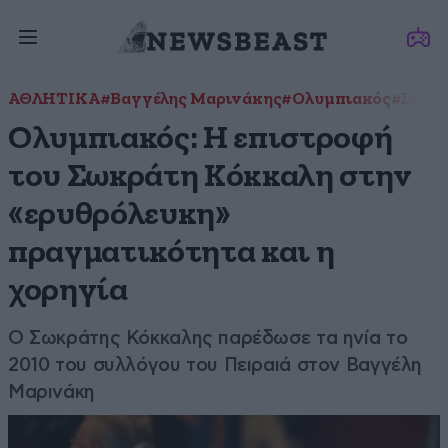
ΑΘΛΗΤΙΚΑ
#Βαγγέλης Μαρινάκης
#Ολυμπιακός
#Σωκρ
Ολυμπιακός: Η επιστροφή
του Σωκράτη Κόκκαλη στην
«ερυθρόλευκη»
πραγματικότητα και η
χορηγία
O Σωκράτης Κόκκαλης παρέδωσε τα ηνία το
2010 του συλλόγου του Πειραιά στον Βαγγέλη
Μαρινάκη