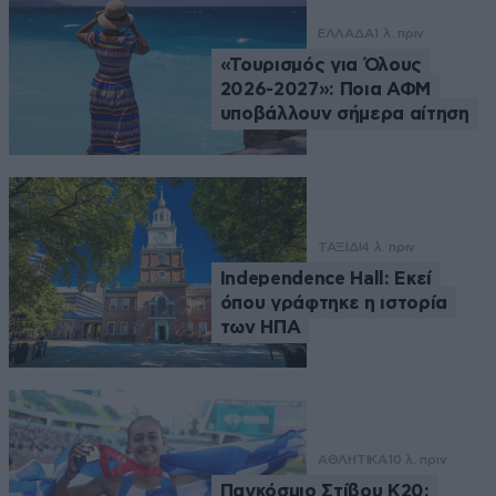
ΕΛΛΑΔΑ
1 λ. πριν
«Τουρισμός για Όλους
2026-2027»: Ποια ΑΦΜ
υποβάλλουν σήμερα αίτηση
ΤΑΞΙΔΙ
4 λ. πριν
Independence Hall: Εκεί
όπου γράφτηκε η ιστορία
των ΗΠΑ
ΑΘΛΗΤΙΚΑ
10 λ. πριν
Παγκόσμιο Στίβου Κ20: