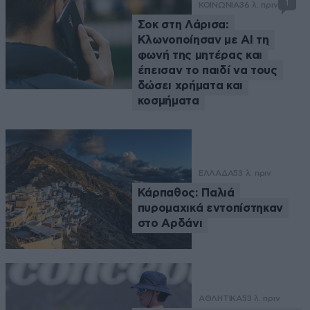
1
ΚΟΙΝΩΝΙΑ
36 λ. πριν
Σοκ στη Λάρισα:
Κλωνοποίησαν με AI τη
φωνή της μητέρας και
έπεισαν το παιδί να τους
δώσει χρήματα και
κοσμήματα
ΕΛΛΑΔΑ
53 λ. πριν
Κάρπαθος: Παλιά
πυρομαχικά εντοπίστηκαν
στο Αρδάνι
ΑΘΛΗΤΙΚΑ
53 λ. πριν