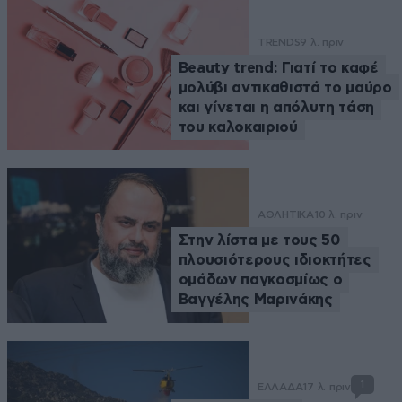
TRENDS
9 λ. πριν
Beauty trend: Γιατί το καφέ
μολύβι αντικαθιστά το μαύρο
και γίνεται η απόλυτη τάση
του καλοκαιριού
ΑΘΛΗΤΙΚΑ
10 λ. πριν
Στην λίστα με τους 50
πλουσιότερους ιδιοκτήτες
ομάδων παγκοσμίως ο
Βαγγέλης Μαρινάκης
1
ΕΛΛΑΔΑ
17 λ. πριν