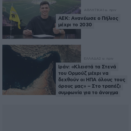
ΑΘΛΗΤΙΚΑ
1 ω. πριν
ΑΕΚ: Ανανέωσε ο Πήλιος
μέχρι το 2030
ΕΛΛΑΔΑ
2 ω. πριν
Ιράν: «Κλειστά τα Στενά
του Ορμούζ μέχρι να
δεχθούν οι ΗΠΑ όλους τους
όρους μας» – Στο τραπέζι
συμφωνία για το άνοιγμα