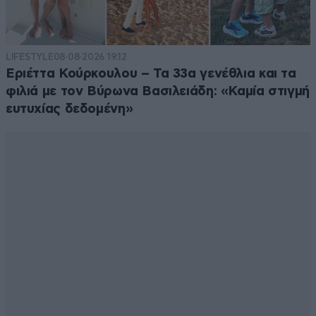
LIFESTYLE
08·08·2026 19:12
Εριέττα Κούρκουλου – Τα 33α γενέθλια και τα
φιλιά με τον Βύρωνα Βασιλειάδη: «Καμία στιγμή
ευτυχίας δεδομένη»