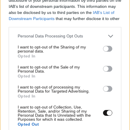
disclosure of your personal information by third parties on the
IAB’s list of downstream participants. This information may
also be disclosed by us to third parties on the
IAB’s List of
Downstream Participants
that may further disclose it to other
third parties.
Please note that this website/app uses one or more Google
Personal Data Processing Opt Outs
services and may gather and store information including but
not limited to your visit or usage behaviour. You may click to
I want to opt-out of the Sharing of my
personal data.
grant or deny consent to Google and its third-party tags to
Opted In
use your data for below specified purposes in below Google
consent section.
I want to opt-out of the Sale of my
Personal Data.
Opted In
I want to opt-out of processing my
ΚΟΣΜΟΣ
09·08·2026 07:44
Personal Data for Targeted Advertising.
Η αυτοκρατορία του «Έντικ» και ο «μεγάλος»
Opted In
που φέρεται να βρίσκεται πίσω του – Τι ορίζει ο
I want to opt-out of Collection, Use,
όρος Greek Mafia
Retention, Sale, and/or Sharing of my
Personal Data that Is Unrelated with the
Purposes for which it was collected.
Opted Out