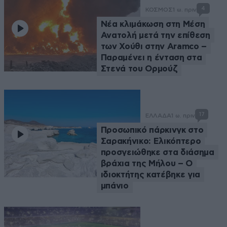
4
ΚΟΣΜΟΣ
1 ω. πριν
Νέα κλιμάκωση στη Μέση
Ανατολή μετά την επίθεση
των Χούθι στην Aramco –
Παραμένει η ένταση στα
Στενά του Ορμούζ
17
ΕΛΛΑΔΑ
1 ω. πριν
Προσωπικό πάρκινγκ στο
Σαρακήνικο: Ελικόπτερο
προσγειώθηκε στα διάσημα
βράχια της Μήλου – Ο
ιδιοκτήτης κατέβηκε για
μπάνιο