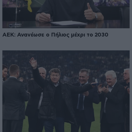
ΑΕΚ: Ανανέωσε ο Πήλιος μέχρι το 2030