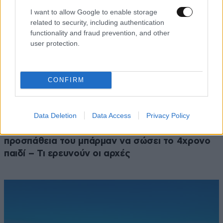
I want to allow Google to enable storage
related to security, including authentication
functionality and fraud prevention, and other
user protection.
CONFIRM
Data Deletion
Data Access
Privacy Policy
ΚΟΙΝΩΝΙΑ
09·08·2026 08:50
Πώς έγινε η τραγωδία στην Πάρο: Η απέλπιδα
προσπάθεια του μπάρμαν να σώσει το 4χρονο
παιδί – Τι ερευνούν οι αρχές