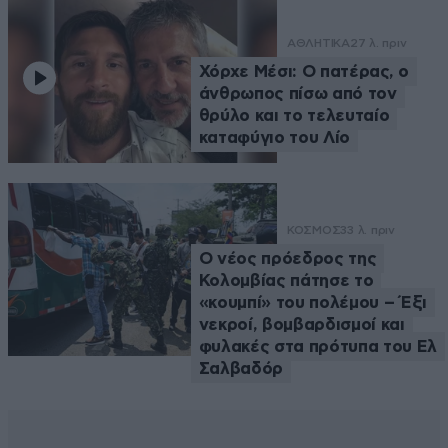
ΑΘΛΗΤΙΚΑ
27 λ. πριν
Χόρχε Μέσι: Ο πατέρας, ο
άνθρωπος πίσω από τον
θρύλο και το τελευταίο
καταφύγιο του Λίο
ΚΟΣΜΟΣ
33 λ. πριν
Ο νέος πρόεδρος της
Κολομβίας πάτησε το
«κουμπί» του πολέμου – Έξι
νεκροί, βομβαρδισμοί και
φυλακές στα πρότυπα του Ελ
Σαλβαδόρ