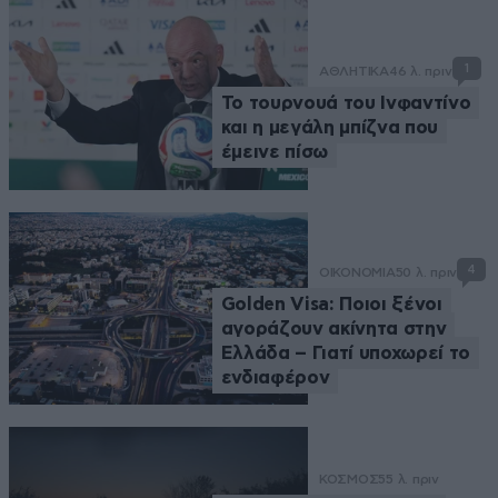
1
ΑΘΛΗΤΙΚΑ
46 λ. πριν
Το τουρνουά του Ινφαντίνο
και η μεγάλη μπίζνα που
έμεινε πίσω
4
ΟΙΚΟΝΟΜΙΑ
50 λ. πριν
Golden Visa: Ποιοι ξένοι
αγοράζουν ακίνητα στην
Ελλάδα – Γιατί υποχωρεί το
ενδιαφέρον
ΚΟΣΜΟΣ
55 λ. πριν