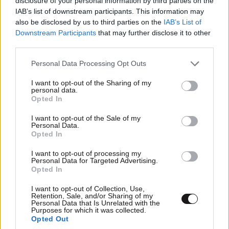
disclosure of your personal information by third parties on the
Λογοθεραπεία; Οδηγός
IAB’s list of downstream participants. This information may
σπουδών και επαγγελματικών
also be disclosed by us to third parties on the
IAB’s List of
προοπτικών
Downstream Participants
that may further disclose it to other
third parties.
Please note that this website/app uses one or more Google
Personal Data Processing Opt Outs
Ο απόλυτος σύμμαχος στην
services and may gather and store information including but
αποτοξίνωση & την ορμονική
not limited to your visit or usage behaviour. You may click to
I want to opt-out of the Sharing of my
personal data.
ισορροπία
grant or deny consent to Google and its third-party tags to
Opted In
use your data for below specified purposes in below Google
consent section.
I want to opt-out of the Sale of my
Personal Data.
Opted In
I want to opt-out of processing my
Personal Data for Targeted Advertising.
Opted In
Πες μου πότε γεννήθηκες και
θα σου πω ποιες εμπειρίες θα
I want to opt-out of Collection, Use,
σου έκανα δώρο!
Retention, Sale, and/or Sharing of my
Personal Data that Is Unrelated with the
Purposes for which it was collected.
Opted Out