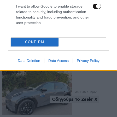
γίνεται η πιο αυθεντική
απόδραση των Κυκλάδων
I want to allow Google to enable storage
related to security, including authentication
functionality and fraud prevention, and other
user protection.
CONFIRM
Ροή Ειδήσεων
Data Deletion
Data Access
Privacy Policy
AUTO
5 λ. πριν
Οδηγούμε το Zeekr X