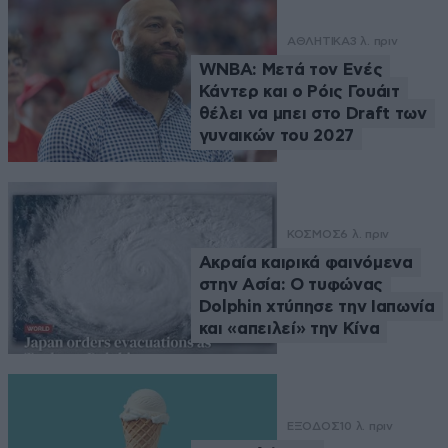
ΑΘΛΗΤΙΚΑ
3 λ. πριν
WNBA: Μετά τον Ενές
Κάντερ και ο Ρόις Γουάιτ
θέλει να μπει στο Draft των
γυναικών του 2027
ΚΟΣΜΟΣ
6 λ. πριν
Ακραία καιρικά φαινόμενα
στην Ασία: Ο τυφώνας
Dolphin χτύπησε την Ιαπωνία
και «απειλεί» την Κίνα
ΕΞΟΔΟΣ
10 λ. πριν