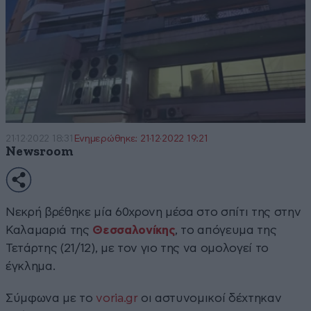
21·12·2022 18:31
Ενημερώθηκε: 21·12·2022 19:21
Newsroom
Νεκρή βρέθηκε μία 60χρονη μέσα στο σπίτι της στην
Καλαμαριά της
Θεσσαλονίκης
, το απόγευμα της
Τετάρτης (21/12), με τον γιο της να ομολογεί το
έγκλημα.
Σύμφωνα με το
voria.gr
oι αστυνομικοί δέχτηκαν