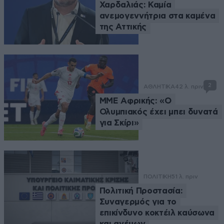
Χαρδαλιάς: Καμία
ανεμογεννήτρια στα καμένα
της Αττικής
2
ΑΘΛΗΤΙΚΑ
42 λ. πριν
ΜΜΕ Αφρικής: «Ο
Ολυμπιακός έχει μπει δυνατά
για Σκίρι»
ΠΟΛΙΤΙΚΗ
51 λ. πριν
Πολιτική Προστασία:
Συναγερμός για το
επικίνδυνο κοκτέιλ καύσωνα
και ανέμων