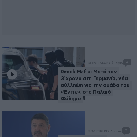
4
ΚΟΙΝΩΝΙΑ
24 λ. πριν
Greek Mafia: Μετά τον
31χρονο στη Γερμανία, νέα
σύλληψη για την ομάδα του
«Έντικ», στο Παλαιό
Φάληρο
2
ΠΟΛΙΤΙΚΗ
37 λ. πριν