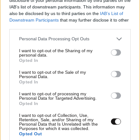
disclosure of your personal information by third parties on the
IAB’s list of downstream participants. This information may
also be disclosed by us to third parties on the
IAB’s List of
Downstream Participants
that may further disclose it to other
LIFESTYLE
08·08·2026 09:01
third parties.
Νία Βαρντάλος – Σπύρος Κατσαγάνης: Μια
Please note that this website/app uses one or more Google
σχέση που θυμίζει σενάριο ταινίας και μετρά
Personal Data Processing Opt Outs
services and may gather and store information including but
πάνω από τέσσερα χρόνια
not limited to your visit or usage behaviour. You may click to
I want to opt-out of the Sharing of my
personal data.
grant or deny consent to Google and its third-party tags to
Opted In
use your data for below specified purposes in below Google
consent section.
I want to opt-out of the Sale of my
Personal Data.
Opted In
I want to opt-out of processing my
Personal Data for Targeted Advertising.
Opted In
I want to opt-out of Collection, Use,
Retention, Sale, and/or Sharing of my
Personal Data that Is Unrelated with the
Purposes for which it was collected.
Opted Out