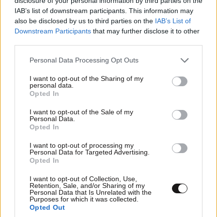
disclosure of your personal information by third parties on the
IAB’s list of downstream participants. This information may
also be disclosed by us to third parties on the
IAB’s List of
Downstream Participants
that may further disclose it to other
Βασίλειος ο Β'
05·01·2013 12:31
third parties.
Βάλτον να επιστρέψει τα λεφτά που καταχράστηκε
Please note that this website/app uses one or more Google
Personal Data Processing Opt Outs
services and may gather and store information including but
και να πάει και κάνα μήνα φυλακή για να δουν οι
not limited to your visit or usage behaviour. You may click to
I want to opt-out of the Sharing of my
φοιτητές του ότι δεν μένουν πάντα ατιμώρητα τα
personal data.
grant or deny consent to Google and its third-party tags to
(...........) και να ακολουθήσουν τον σωστό δρόμο στη
Opted In
use your data for below specified purposes in below Google
ζωή τους.Τα παραδείγματα προς αποφυγήν είναι
consent section.
I want to opt-out of the Sale of my
χρήσιμα.
Personal Data.
Opted In
Απαντήστε
1
1
I want to opt-out of processing my
Personal Data for Targeted Advertising.
Opted In
I want to opt-out of Collection, Use,
georgev
04·01·2013 22:43
Retention, Sale, and/or Sharing of my
Personal Data that Is Unrelated with the
Purposes for which it was collected.
Ο άνθρωπος ένα δωράκι ήθελε να κάνει στην ηθοποιό
Opted Out
για τους καλούς βαθμούς της στο dancing ...ρε τον