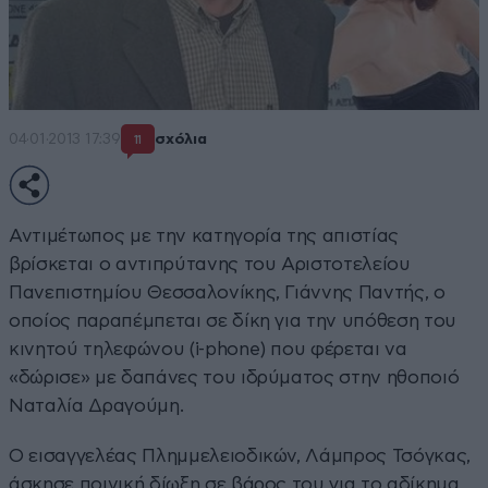
04·01·2013 17:39
σχόλια
11
Αντιμέτωπος με την κατηγορία της απιστίας
βρίσκεται ο αντιπρύτανης του Αριστοτελείου
Πανεπιστημίου Θεσσαλονίκης, Γιάννης Παντής, ο
οποίος παραπέμπεται σε δίκη για την υπόθεση του
κινητού τηλεφώνου (i-phone) που φέρεται να
«δώρισε» με δαπάνες του ιδρύματος στην ηθοποιό
Ναταλία Δραγούμη.
Ο εισαγγελέας Πλημμελειοδικών, Λάμπρος Τσόγκας,
άσκησε ποινική δίωξη σε βάρος του για το αδίκημα