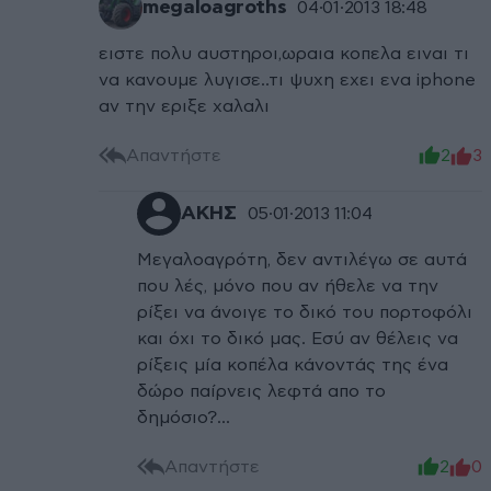
megaloagroths
04·01·2013 18:48
ειστε πολυ αυστηροι,ωραια κοπελα ειναι τι
να κανουμε λυγισε..τι ψυχη εχει ενα iphone
αν την εριξε χαλαλι
Απαντήστε
2
3
ΑΚΗΣ
05·01·2013 11:04
Μεγαλοαγρότη, δεν αντιλέγω σε αυτά
που λές, μόνο που αν ήθελε να την
ρίξει να άνοιγε το δικό του πορτοφόλι
και όχι το δικό μας. Εσύ αν θέλεις να
ρίξεις μία κοπέλα κάνοντάς της ένα
δώρο παίρνεις λεφτά απο το
δημόσιο?...
Απαντήστε
2
0