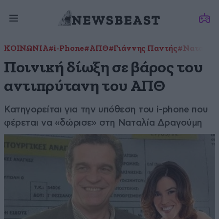
ΚΟΙΝΩΝΙΑ
#i-Phone
#ΑΠΘ
#Γιάννης Παντής
#Ναταλία
Ποινική δίωξη σε βάρος του
αντιπρύτανη του ΑΠΘ
Κατηγορείται για την υπόθεση του i-phone που
φέρεται να «δώρισε» στη Ναταλία Δραγούμη