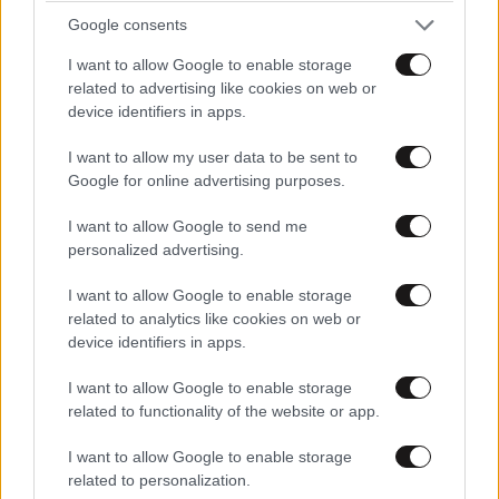
τζαμπατζή iphone 4 ; Ντροπή!
Google consents
I want to allow Google to enable storage
Απαντήστε
1
0
related to advertising like cookies on web or
device identifiers in apps.
I want to allow my user data to be sent to
eltassos
04·01·2013 18:02
Google for online advertising purposes.
σιγα βρε πως κανετε ετσι...και εγω ειχα χαρισει ενα
I want to allow Google to send me
τρατζιστωρ στη βανα μπαρμπα και το χρεωσα στην
personalized advertising.
υπηρεσια μου (τμημα καθαριοτητας δημου)...αλλα το
I want to allow Google to enable storage
ξεπληρωσα με λιγες ωρες υπερωρια, αλλα το
related to analytics like cookies on web or
ευχαριστηθηκα
device identifiers in apps.
Απαντήστε
3
0
I want to allow Google to enable storage
related to functionality of the website or app.
I want to allow Google to enable storage
megaloagroths
related to personalization.
04·01·2013 16:29