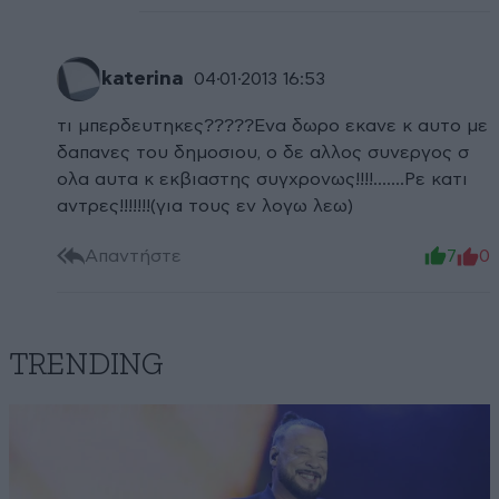
katerina
04·01·2013 16:53
τι μπερδευτηκες?????Ενα δωρο εκανε κ αυτο με
δαπανες του δημοσιου, ο δε αλλος συνεργος σ
ολα αυτα κ εκβιαστης συγχρονως!!!!.......Ρε κατι
αντρες!!!!!!!(για τους εν λογω λεω)
Απαντήστε
7
0
TRENDING