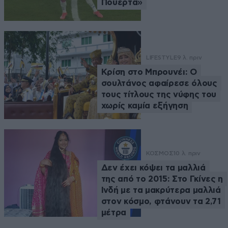
Πουέρτα»
LIFESTYLE
9 λ. πριν
Κρίση στο Μπρουνέι: Ο
σουλτάνος αφαίρεσε όλους
τους τίτλους της νύφης του
χωρίς καμία εξήγηση
ΚΟΣΜΟΣ
10 λ. πριν
Δεν έχει κόψει τα μαλλιά
της από το 2015: Στο Γκίνες η
Ινδή με τα μακρύτερα μαλλιά
στον κόσμο, φτάνουν τα 2,71
μέτρα