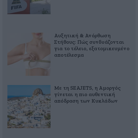
Αυξητική & Ανόρθωση
Στήθους: Πώς συνδυάζονται
για το τέλειο, εξατομικευμένο
αποτέλεσμα
Με τη SEAJETS, η Αμοργός
γίνεται η πιο αυθεντική
απόδραση των Κυκλάδων