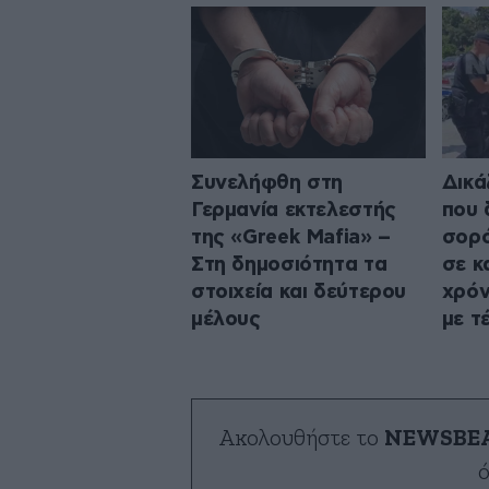
Συνελήφθη στη
Δικά
Γερμανία εκτελεστής
που 
της «Greek Mafia» –
σορό
Στη δημοσιότητα τα
σε κ
στοιχεία και δεύτερου
χρόν
μέλους
με τ
Ακολουθήστε το
NEWSBE
ό