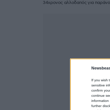
34χρονος αλλοδαπός για παράνομ
Newsbeast
If you wish 
sensitive in
confirm you
continue se
information 
further disc