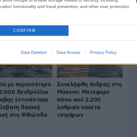
cation functionality and fraud prevention, and other user protection.
 ΤΗΝ ΚΟΙΝΩΝΙΑ
ΟΛΑ ΤΑ ΑΡΘΡΑ
CONFIRM
Data Deletion
Data Access
Privacy Policy
ία με περισσότερα
Συνελήφθη άνδρας στη
2.000 δενδρύλλια
Μύκονο: Μετέφερε
αβης εντοπίστηκε
πάνω από 2.200
ύσβατη δασική
λαθραία πακέτα
οχή στη Φθιώτιδα
τσιγάρων