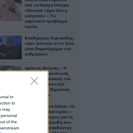
Αθηνά Οικονομάκου
από τα Μπόρα Μπόρα:
«Έσκασε τώρα όλη η
κούραση» – Το
απρόοπτο πρόβλημα
υγείας
Βλαδίμηρος Κυριακίδης:
«Δεν πιστεύω στον Θεό,
είναι δημιούργημα του
ανθρώπου»
Χρίστος Κούγιας – Η
αυστηρή ανακοίνωση
για την προσωπική του
ζωή: «Δεν αποτελεί
αντικείμενο δημόσιας
συζήτησης»
sonal or
ection to
Τραγωδία στα Μάλια: «Ο
ou may
πανικός τη σκότωσε» –
 personal
Τι λένε μάρτυρες για τη
out of the
42χρονη Ολλανδή που
 downstream
πνίγηκε προσπαθώντας