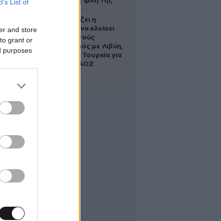
να σώσει τη φίλη της
B’s List of
Πώς σχεδιάζει η
κυβέρνηση να κλείσει
er and store
τους ανοιχτούς
to grant or
λογαριασμούς με Λιβύη,
ed purposes
Αλβανία και Τουρκία για
τη χάραξη ΑΟΖ