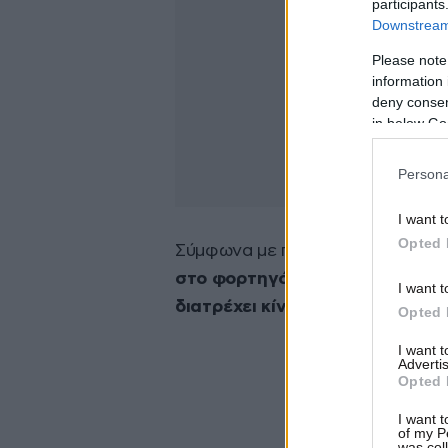
participants
Downstream 
Please note
information 
deny consent
in below Go
Persona
I want t
Opted 
Σύμφωνα με πληροφορίες από τη
στο φορτηγό του 34χρονου. Κατ
I want t
διατρέχει κίνδυνο.
Opted 
I want 
Advertis
Opted 
I want t
of my P
was col