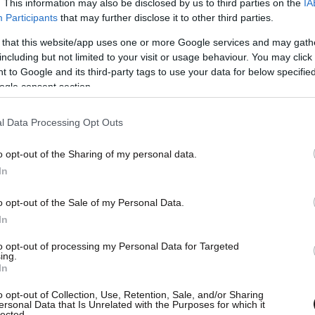
. This information may also be disclosed by us to third parties on the
IA
Participants
that may further disclose it to other third parties.
 that this website/app uses one or more Google services and may gath
including but not limited to your visit or usage behaviour. You may click 
 to Google and its third-party tags to use your data for below specifi
ogle consent section.
l Data Processing Opt Outs
o opt-out of the Sharing of my personal data.
In
ν αστυνομία,
το επεισόδιο εκτυλίχθηκε μέσα
ά τις ίδιες πληροφορίες, η ζωή του δεν
o opt-out of the Sale of my Personal Data.
In
to opt-out of processing my Personal Data for Targeted
ing.
In
o opt-out of Collection, Use, Retention, Sale, and/or Sharing
ersonal Data that Is Unrelated with the Purposes for which it
lected.