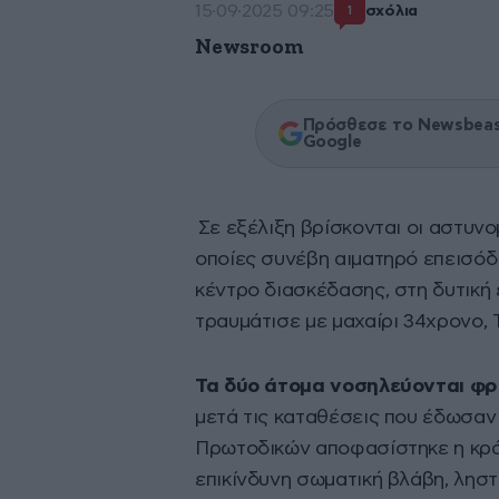
15·09·2025 09:25
σχόλια
1
Newsroom
Πρόσθεσε το Newsbeast
Google
Σε εξέλιξη βρίσκονται οι αστυνομ
οποίες συνέβη αιματηρό επεισόδ
κέντρο διασκέδασης, στη δυτική
τραυμάτισε με μαχαίρι 34χρονο,
Τα δύο άτομα νοσηλεύονται φ
μετά τις καταθέσεις που έδωσαν
Πρωτοδικών αποφασίστηκε η κράτ
επικίνδυνη σωματική βλάβη, ληστ