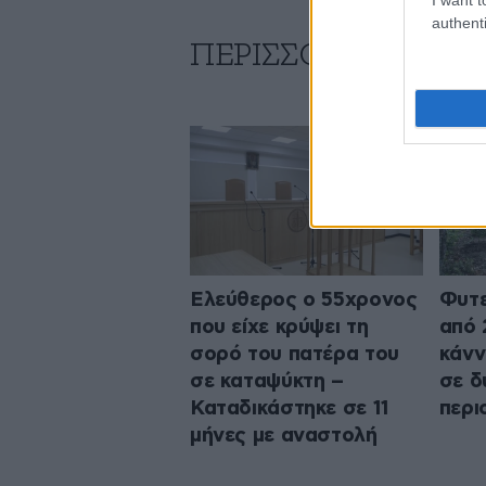
authenti
ΠΕΡΙΣΣΟΤΕΡΑ ΑΠΟ
Ελεύθερος ο 55χρονος
Φυτε
που είχε κρύψει τη
από 
σορό του πατέρα του
κάνν
σε καταψύκτη –
σε δ
Καταδικάστηκε σε 11
περι
μήνες με αναστολή