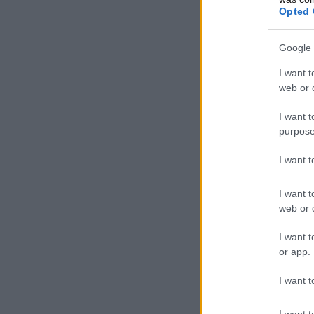
Opted 
Google 
I want t
web or d
I want t
purpose
I want 
I want t
web or d
I want t
or app.
I want t
I want t