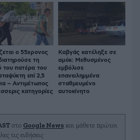
ζεται ο 55χρονος
Καβγάς κατέληξε σε
διατηρούσε τη
αμόκ: Μεθυσμένος
 του πατέρα του
εμβόλισε
αταψύκτη επί 2,5
επανειλημμένα
ια – Αντιμέτωπος
σταθμευμένο
έσσερις κατηγορίες
αυτοκίνητο
AST
στο
Google News
και μάθετε πρώτοι
λες τις ειδήσεις