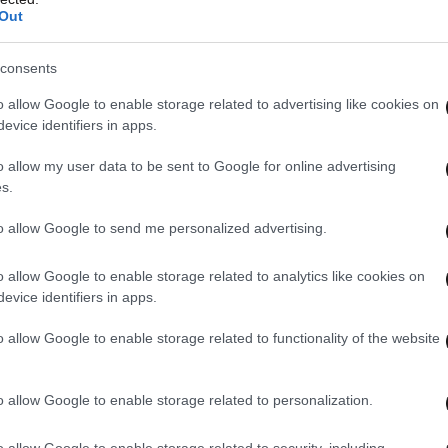
Out
βιασμού και συγκεκριμένα κακώσεις από
κι έπειτα ήταν ζήτημα τιμής για τους άνδρες του
consents
 τον δράστη, με το κινητό της τηλέφωνο που
o allow Google to enable storage related to advertising like cookies on
ημείο σε κοντινή απόσταση να είναι το «κλειδί»
evice identifiers in apps.
o allow my user data to be sent to Google for online advertising
s.
γινε στα Εγκληματολογικά Εργαστήρια,
υπώματα του 26χρονου, ο οποίος τυγχάνει
to allow Google to send me personalized advertising.
βιασμού και ληστείες.
o allow Google to enable storage related to analytics like cookies on
evice identifiers in apps.
στο Θησείο, ομολόγησε την πράξη του
 και την 1η Ιουλίου προφυλακίστηκε.
o allow Google to enable storage related to functionality of the website
o allow Google to enable storage related to personalization.
o allow Google to enable storage related to security, including