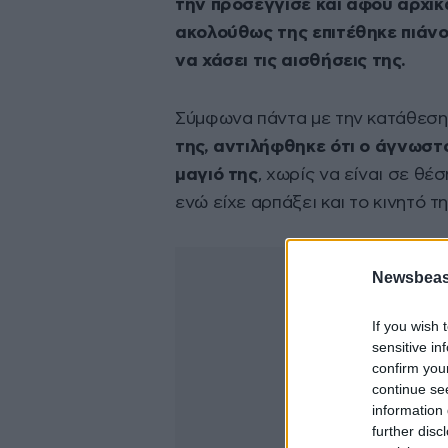
την προσέγγισε και αφού αρχικ
ακολούθως της επιτέθηκε πιάνο
να χάσει τις αισθήσεις της.
Σύμφωνα πάντα με την κατάθεση 
της, αντιλήφθηκε ότι ο άγνωστ
μαγιό της
, χωρίς να είναι σε θέ
ενώ είχε αρπάξει και το κινητό 
Newsbeast
If you wish 
sensitive in
confirm you
continue se
information 
further disc