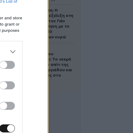
B’s List of
Αθηνά Ωνάση: Η
απρόσμενη εξέλιξη στη
er and store
διαμάχη με τον Γιάν
to grant or
Τοπς – Η κίνηση με το
ed purposes
άλογο των 10
εκατομμυρίων ευρώ
Ο Στράτος
Τζώρτζογλου
αποκαλύπτει: Το νεκρό
έμβρυο στο σπίτι της
Μαρίας Γεωργιάδου και
ο εγκλεισμός στο
ψυχιατρείο