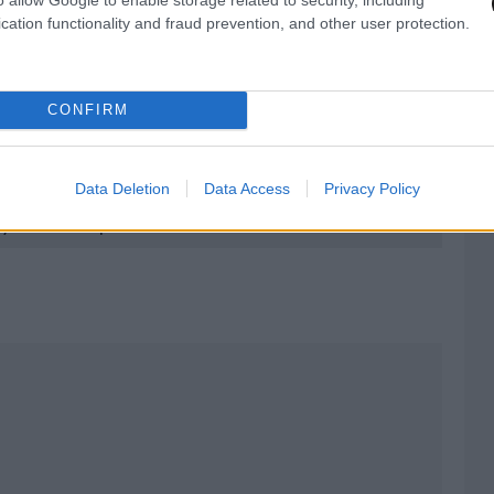
cation functionality and fraud prevention, and other user protection.
χρονος που συνελήφθη για τον βιασμό 50χρονης
αυρίου
CONFIRM
Data Deletion
Data Access
Privacy Policy
χρονη που έκανε μπάνιο σε παραλία στο Λαύριο
ος που τον πρόδωσε