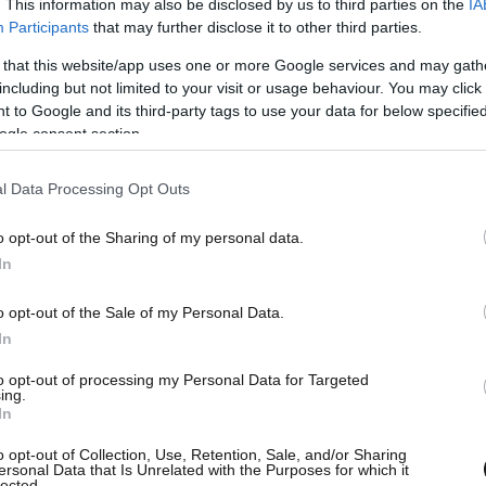
. This information may also be disclosed by us to third parties on the
IA
Participants
that may further disclose it to other third parties.
 that this website/app uses one or more Google services and may gath
including but not limited to your visit or usage behaviour. You may click 
 to Google and its third-party tags to use your data for below specifi
ogle consent section.
l Data Processing Opt Outs
o opt-out of the Sharing of my personal data.
In
o opt-out of the Sale of my Personal Data.
In
to opt-out of processing my Personal Data for Targeted
ing.
In
o opt-out of Collection, Use, Retention, Sale, and/or Sharing
ersonal Data that Is Unrelated with the Purposes for which it
ο νοσοκομείο «Γ. Γεννηματάς», όπου εκεί
lected.