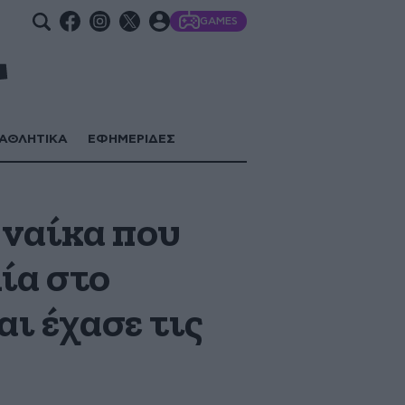
GAMES
ΑΘΛΗΤΙΚΑ
ΕΦΗΜΕΡΙΔΕΣ
υναίκα που
ία στο
αι έχασε τις