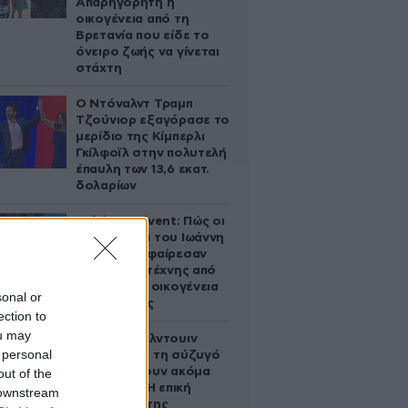
Απαρηγόρητη η
οικογένεια από τη
Βρετανία που είδε το
όνειρο ζωής να γίνεται
στάχτη
Ο Ντόναλντ Τραμπ
Τζούνιορ εξαγόρασε το
μερίδιο της Κίμπερλι
Γκίλφοϊλ στην πολυτελή
έπαυλη των 13,6 εκατ.
δολαρίων
Παλάτι Marivent: Πώς οι
κληρονόμοι του Ιωάννη
Σαριδάκη αφαίρεσαν
1.300 έργα τέχνης από
τη βασιλική οικογένεια
sonal or
της Ισπανίας
ection to
ou may
Ο Άλεκ Μπάλντουιν
 personal
ζήτησε από τη σύζυγό
του να κάνουν ακόμα
out of the
ένα παιδί – Η επική
 downstream
αντίδρασή της