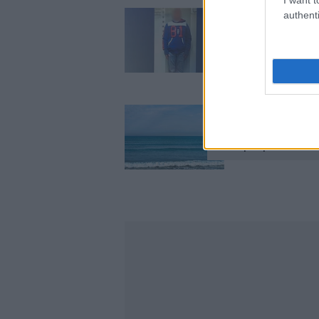
authenti
Αυτός είναι ο 26
σε παραλία του Λ
Τούρκος βίασε 50
– Το μοιραίο λάθ