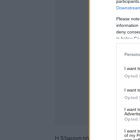
participants
Downstream 
Please note
information 
deny consent
in below Go
Persona
I want t
Opted 
I want t
Opted 
I want 
Advertis
Opted 
I want t
of my P
Η 51χρονη πήγε για εξετάσεις στ
was col