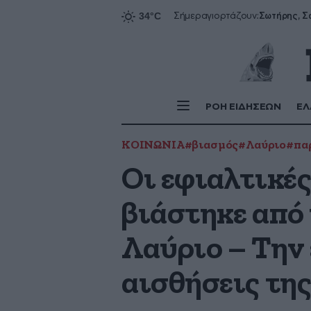
Σήμερα
γιορτάζουν:
ΡΟΗ ΕΙΔΗΣΕΩΝ
ΕΛ
ΚΟΙΝΩΝΙΑ
#βιασμός
#Λαύριο
#πα
Οι εφιαλτικές
βιάστηκε από
Λαύριο – Την 
αισθήσεις τη