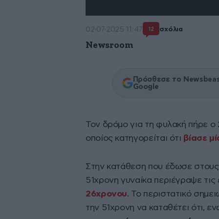
02·07·2025 11:47
σχόλια
12
Newsroom
Πρόσθεσε το Newsbeast
Google
Τον δρόμο για τη φυλακή πήρε ο
οποίος κατηγορείται ότι
βίασε μ
Στην κατάθεση που έδωσε στους
51χρονη γυναίκα περιέγραψε τις
26χρονου
. Το περιστατικό σημει
την 51χρονη να καταθέτει ότι, 