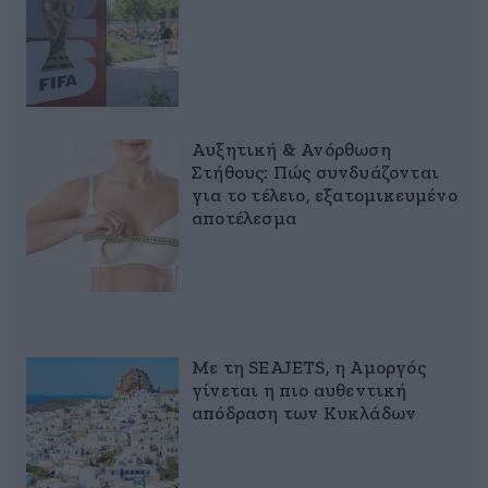
Αυξητική & Ανόρθωση
Στήθους: Πώς συνδυάζονται
για το τέλειο, εξατομικευμένο
αποτέλεσμα
Με τη SEAJETS, η Αμοργός
γίνεται η πιο αυθεντική
απόδραση των Κυκλάδων