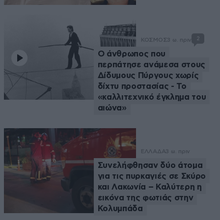
2
ΚΟΣΜΟΣ
3 ω. πριν
Ο άνθρωπος που
περπάτησε ανάμεσα στους
Δίδυμους Πύργους χωρίς
δίχτυ προστασίας - Το
«καλλιτεχνικό έγκλημα του
αιώνα»
ΕΛΛΑΔΑ
3 ω. πριν
Συνελήφθησαν δύο άτομα
για τις πυρκαγιές σε Σκύρο
και Λακωνία – Καλύτερη η
εικόνα της φωτιάς στην
Κολυμπάδα