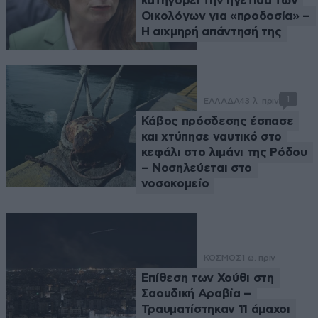
κατηγορεί την ηγέτιδα των
Οικολόγων για «προδοσία» –
Η αιχμηρή απάντησή της
1
ΕΛΛΑΔΑ
43 λ. πριν
Κάβος πρόσδεσης έσπασε
και χτύπησε ναυτικό στο
κεφάλι στο λιμάνι της Ρόδου
– Νοσηλεύεται στο
νοσοκομείο
ΚΟΣΜΟΣ
1 ω. πριν
Επίθεση των Χούθι στη
Σαουδική Αραβία –
Τραυματίστηκαν 11 άμαχοι