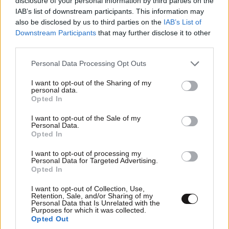
disclosure of your personal information by third parties on the
IAB’s list of downstream participants. This information may
also be disclosed by us to third parties on the
IAB’s List of
Downstream Participants
that may further disclose it to other
third parties.
TRENDING
Please note that this website/app uses one or more Google
Personal Data Processing Opt Outs
services and may gather and store information including but
not limited to your visit or usage behaviour. You may click to
I want to opt-out of the Sharing of my
personal data.
grant or deny consent to Google and its third-party tags to
Opted In
use your data for below specified purposes in below Google
consent section.
I want to opt-out of the Sale of my
Personal Data.
Opted In
I want to opt-out of processing my
Personal Data for Targeted Advertising.
Opted In
I want to opt-out of Collection, Use,
Retention, Sale, and/or Sharing of my
Personal Data that Is Unrelated with the
Purposes for which it was collected.
Opted Out
LIFESTYLE
06·08·2026 22:38