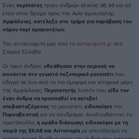
Ένας
περίπατος
τριών ανδρών ηλικίας 68, 68 και 63
ετών στον δρόμο προς την Αγία Ιερουσαλήμ
Αμφίκλειας
,
κατέληξε στο τμήμα για παράβαση του
νόμου περί αρχαιοτήτων.
Του ανταποκριτή μας από το
lamiareport.gr
στη
Στερεά Ελλάδα
Οι τρεις άνδρες
εθεάθησαν στην περιοχή να
κινούνται στο γνωστό πεζοπορικό μονοπάτι
που
οδηγεί σε ένα από τα πιο όμορφα και ιστορικά μέρη
της Αμφίκλειας.
Περιπατητής
λοιπόν που
είδε τον
έναν άνδρα να προσπαθεί να κατεβεί
υποβασταζόμενος
το μονοπάτι,
ειδοποίησε
την
Πυροσβεστική
για να συνδράμει. Ακολουθώντας το
πρωτόκολλο,
η ομάδα διάσωσης ειδοποίησε με τη
σειρά της ΕΚΑΒ και Αστυνομία
με αποτέλεσμα να
φτάσει άμεσα βοήθεια προς τον άνδρα που φαίνεται