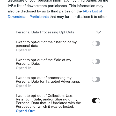
disclosure of your personal information by third parties on the
IAB’s list of downstream participants. This information may
also be disclosed by us to third parties on the
IAB’s List of
Downstream Participants
that may further disclose it to other
third parties.
Please note that this website/app uses one or more Google
Personal Data Processing Opt Outs
services and may gather and store information including but
not limited to your visit or usage behaviour. You may click to
I want to opt-out of the Sharing of my
personal data.
grant or deny consent to Google and its third-party tags to
Opted In
use your data for below specified purposes in below Google
consent section.
I want to opt-out of the Sale of my
Personal Data.
Opted In
ΑΘΛΗΤΙΚΑ
07·08·2026 15:45
I want to opt-out of processing my
Personal Data for Targeted Advertising.
Η οργή για Γουόκαπ, το μέλλον του Ιωαννίδη
Opted In
και τα χαμόγελα στην ΑΕΚ βλέποντας τους
ανταγωνιστές
I want to opt-out of Collection, Use,
Retention, Sale, and/or Sharing of my
Personal Data that Is Unrelated with the
Purposes for which it was collected.
Opted Out