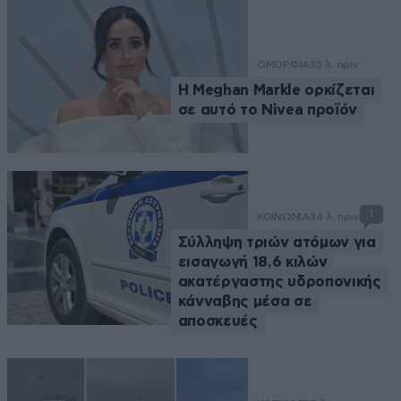
ΟΜΟΡΦΙΑ
33 λ. πριν
Η Meghan Markle ορκίζεται
σε αυτό το Nivea προϊόν
1
ΚΟΙΝΩΝΙΑ
34 λ. πριν
Σύλληψη τριών ατόμων για
εισαγωγή 18,6 κιλών
ακατέργαστης υδροπονικής
κάνναβης μέσα σε
αποσκευές