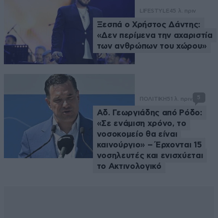
LIFESTYLE
45 λ. πριν
Ξεσπά ο Χρήστος Δάντης:
«Δεν περίμενα την αχαριστία
των ανθρώπων του χώρου»
5
ΠΟΛΙΤΙΚΗ
51 λ. πριν
Αδ. Γεωργιάδης από Ρόδο:
«Σε ενάμιση χρόνο, το
νοσοκομείο θα είναι
καινούργιο» – Έρχονται 15
νοσηλευτές και ενισχύεται
το Ακτινολογικό