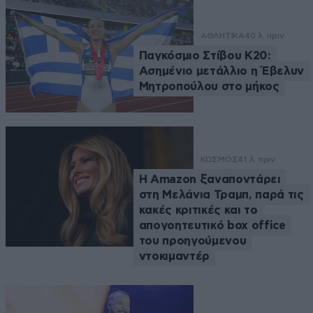
ΑΘΛΗΤΙΚΑ
40 λ. πριν
Παγκόσμιο Στίβου Κ20:
Ασημένιο μετάλλιο η Έβελυν
Μητροπούλου στο μήκος
ΚΟΣΜΟΣ
41 λ. πριν
Η Amazon ξαναποντάρει
στη Μελάνια Τραμπ, παρά τις
κακές κριτικές και το
απογοητευτικό box office
του προηγούμενου
ντοκιμαντέρ