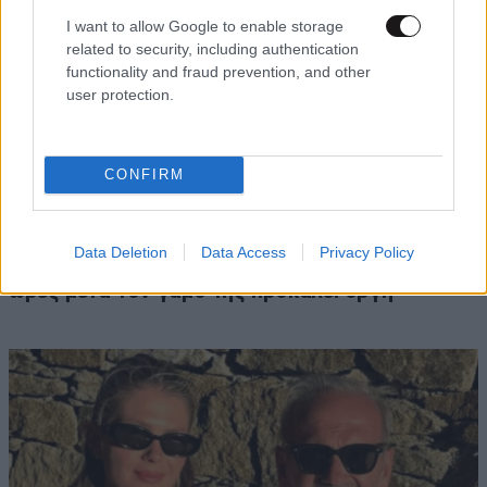
I want to allow Google to enable storage
related to security, including authentication
functionality and fraud prevention, and other
user protection.
CONFIRM
ΚΟΣΜΟΣ
1 ω. πριν
«Θέλω τον μπαμπά μου»: Νέο βίντεο της
Data Deletion
Data Access
Privacy Policy
μεθυσμένης οδηγού που σκότωσε νύφη λίγες
ώρες μετά τον γάμο της προκαλεί οργή