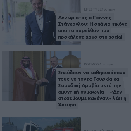
LIFESTYLE
1 λ. πριν
Αγνώριστος ο Γιάννης
Στάνκογλου: Η σπάνια εικόνα
από το παρελθόν που
προκάλεσε χαμό στα social
ΚΟΣΜΟΣ
6 λ. πριν
Σπεύδουν να καθησυχάσουν
τους γείτονες Τουρκία και
Σαουδική Αραβία μετά την
αμυντική συμφωνία – «Δεν
στοχεύουμε κανέναν» λέει η
Άγκυρα
ΕΛΛΑΔΑ
9 λ. πριν