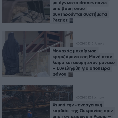
με άγνωστα drones πάνω
από βάση όπου
συντηρούνται συστήματα
Patriot
ΚΟΣΜΟΣ
45 λ. πριν
Μοναχός μαχαίρωσε
εργαζόμενο στη Μονή στον
λαιμό και ακόμη έναν μοναχό
– Συνελήφθη για απόπειρα
φόνου
ΚΟΣΜΟΣ
53 λ. πριν
Χτυπά την «ενεργειακή
καρδιά» της Ουκρανίας πριν
από τον χειμώνα η Ρωσία –