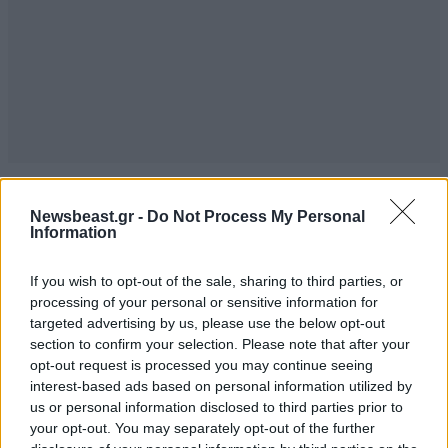
Σύριζα.
05·09·2022 18:51
Newsbeast.gr -
Do Not Process My Personal
Information
Είμαστε κατά του φρακτη υπέρ της Τουρκίας και των
ανοικτών συνόρων.
If you wish to opt-out of the sale, sharing to third parties, or
processing of your personal or sensitive information for
Απαντήστε
0
0
targeted advertising by us, please use the below opt-out
section to confirm your selection. Please note that after your
opt-out request is processed you may continue seeing
Νέα Δημοκρατία
05·09·2022 20:42
interest-based ads based on personal information utilized by
us or personal information disclosed to third parties prior to
Είμαστε υπέρ του φράκτη , κατά των ανοιχτών
your opt-out. You may separately opt-out of the further
συνόρων , αλλά δε βαριέσαι ας μπαίνουν όλοι !!!!