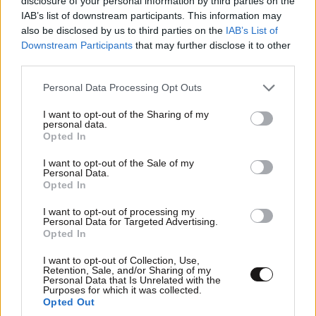
disclosure of your personal information by third parties on the
IAB’s list of downstream participants. This information may
Απαντήστε
0
0
also be disclosed by us to third parties on the
IAB’s List of
Downstream Participants
that may further disclose it to other
third parties.
Please note that this website/app uses one or more Google
Όχι,ε!
05·09·2022 17:57
Personal Data Processing Opt Outs
services and may gather and store information including but
not limited to your visit or usage behaviour. You may click to
I want to opt-out of the Sharing of my
Πρέπει να δώσουμε στους εταίρους μας να
personal data.
grant or deny consent to Google and its third-party tags to
καταλάβουν ότι επιτακτικοί λόγοι εθνικής ύπαρξης
Opted In
use your data for below specified purposes in below Google
απαιτούν να κάνουμε ότι και η δημοκρατικότατη
consent section.
I want to opt-out of the Sale of my
Αυστραλία. Για αποτρεπτικούς λόγους να εγκλείουμε
Personal Data.
όλους τους λαθραίους σε hot spots μέχρι να πάνε
Opted In
σπίτια τους, κάνοντας κοινωφελή έργα για να
I want to opt-out of processing my
βγάζουν τα του ζην των.
Personal Data for Targeted Advertising.
Opted In
Απαντήστε
0
0
I want to opt-out of Collection, Use,
Retention, Sale, and/or Sharing of my
Personal Data that Is Unrelated with the
σαυρα
05·09·2022 20:26
Purposes for which it was collected.
Opted Out