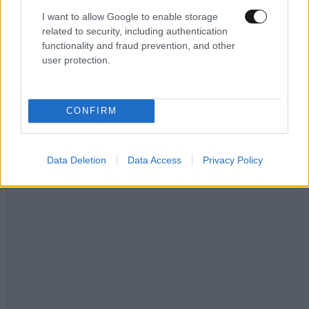
I want to allow Google to enable storage
ΕΛΛΑΔΑ
07·08·2026 19:24
related to security, including authentication
Τροχαίο δυστύχημα στις Σέρρες:
functionality and fraud prevention, and other
Πραγματογνώμονας ρίχνει φως στα αίτια της
user protection.
τραγωδίας – «Κάποια απόσπαση προσοχής,
ίσως μίλησε στο κινητό»
CONFIRM
Data Deletion
Data Access
Privacy Policy