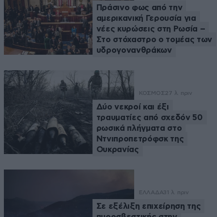
Πράσινο φως από την
αμερικανική Γερουσία για
νέες κυρώσεις στη Ρωσία –
Στο στόχαστρο ο τομέας των
υδρογονανθράκων
ΚΟΣΜΟΣ
27 λ. πριν
Δύο νεκροί και έξι
τραυματίες από σχεδόν 50
ρωσικά πλήγματα στο
Ντνιπροπετρόφσκ της
Ουκρανίας
ΕΛΛΑΔΑ
31 λ. πριν
Σε εξέλιξη επιχείρηση της
πυροσβεστικής στην