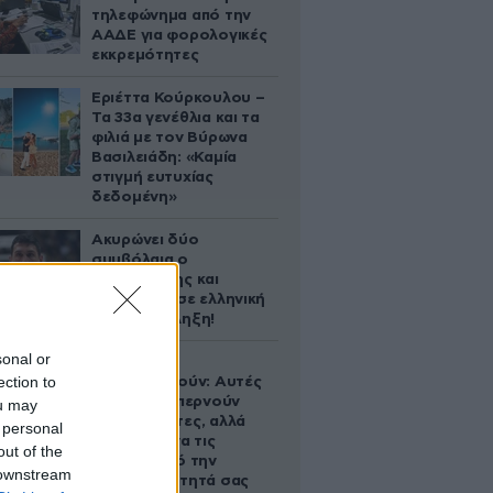
τηλεφώνημα από την
ΑΑΔΕ για φορολογικές
εκκρεμότητες
Εριέττα Κούρκουλου –
Τα 33α γενέθλια και τα
φιλιά με τον Βύρωνα
Βασιλειάδη: «Καμία
στιγμή ευτυχίας
δεδομένη»
Ακυρώνει δύο
συμβόλαια ο
Λαρεντζάκης και
υπογράφει σε ελληνική
ομάδα-έκπληξη!
sonal or
Ογκολόγοι
ection to
προειδοποιούν: Αυτές
οι τροφές, περνούν
ou may
απαρατήρητες, αλλά
 personal
καλό είναι να τις
out of the
βγάλετε από την
 downstream
καθημερινότητά σας