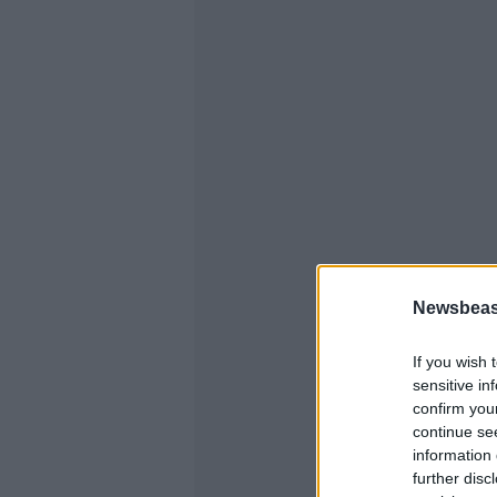
Newsbeast
If you wish 
sensitive in
confirm you
continue se
information 
further disc