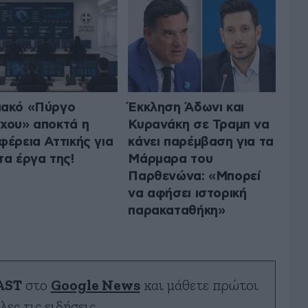
ιακό «Πύργο
Έκκληση Άδωνι και
χου» αποκτά η
Κυρανάκη σε Τραμπ να
φέρεια Αττικής για
κάνει παρέμβαση για τα
τα έργα της!
Μάρμαρα του
Παρθενώνα: «Μπορεί
να αφήσει ιστορική
παρακαταθήκη»
AST
στο
Google News
και μάθετε πρώτοι
λες τις ειδήσεις