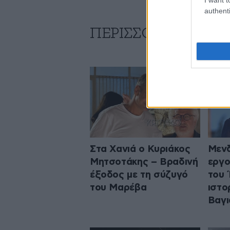
authenti
ΠΕΡΙΣΣΟΤΕΡΑ ΑΠΟ
Στα Χανιά ο Κυριάκος
Μενδ
Μητσοτάκης – Βραδινή
εργο
έξοδος με τη σύζυγό
του 
του Μαρέβα
ιστο
Βαγι