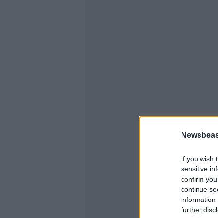
Newsbeast
If you wish 
sensitive in
confirm you
continue se
information 
further disc