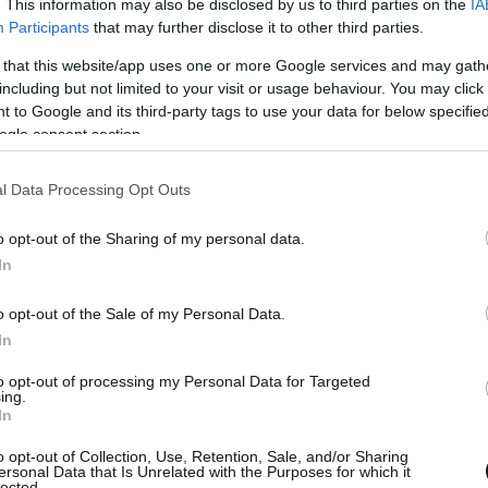
. This information may also be disclosed by us to third parties on the
IA
Participants
that may further disclose it to other third parties.
 that this website/app uses one or more Google services and may gath
including but not limited to your visit or usage behaviour. You may click 
8 υπέρ, η Ολομέλεια αποφάσισε να μην αρθεί η
 to Google and its third-party tags to use your data for below specifi
ημοκρατίας, Μιλτιάδη Βαρβιτσιώτη, για σχόλιο
ogle consent section.
ση μειονοτικών ψηφοφόρων της Δυτικής Θράκης,
l Data Processing Opt Outs
o opt-out of the Sharing of my personal data.
In
o opt-out of the Sale of my Personal Data.
In
to opt-out of processing my Personal Data for Targeted
ing.
In
o opt-out of Collection, Use, Retention, Sale, and/or Sharing
ersonal Data that Is Unrelated with the Purposes for which it
lected.