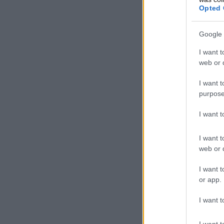
Opted 
Google 
I want t
web or d
I want t
purpose
I want 
I want t
web or d
I want t
or app.
I want t
I want t