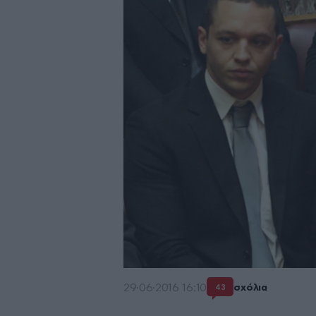
29·06·2016 16:10
σχόλια
43