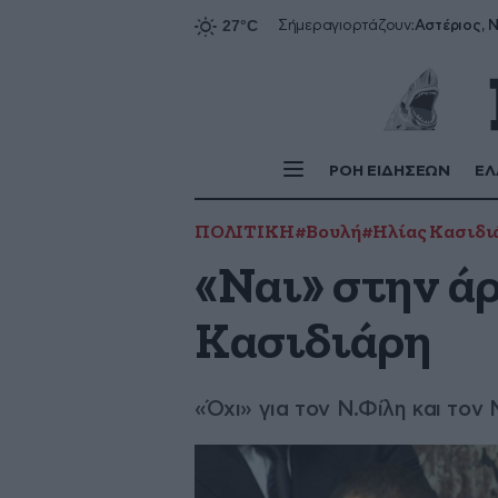
Αστέριος, Ν
Σήμερα
γιορτάζουν:
ΡΟΗ ΕΙΔΗΣΕΩΝ
ΕΛ
ΠΟΛΙΤΙΚΗ
#Βουλή
#Ηλίας Κασιδι
«Ναι» στην ά
Κασιδιάρη
«Όχι» για τον Ν.Φίλη και τον