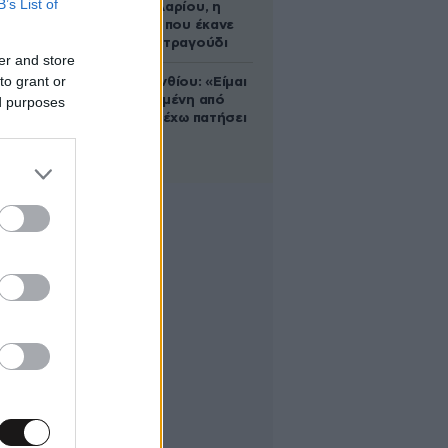
B’s List of
Ρίτα Σακελλαρίου, η
λαϊκή ντίβα που έκανε
τη ζωή της τραγούδι
er and store
to grant or
Μαρία Κορινθίου: «Είμαι
πιο ευτυχισμένη από
ed purposes
ποτέ – Ναι, έχω πατήσει
φρένο»