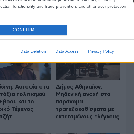
cation functionality and fraud prevention, and other user protection.
 ΤΗΝ ΠΟΛΙΤΙΚΗ
ΟΛΑ ΤΑ ΑΡΘΡΑ
CONFIRM
Data Deletion
Data Access
Privacy Policy
ώνη: Αυτοψία στα
Δήμος Αθηναίων:
τάξια πολιτισμού
Μηδενική ανοχή στα
Έβρου και το
παράνομα
ρικό Τέμενος
τραπεζοκαθίσματα με
αζήτ
εκτεταμένους ελέγχους