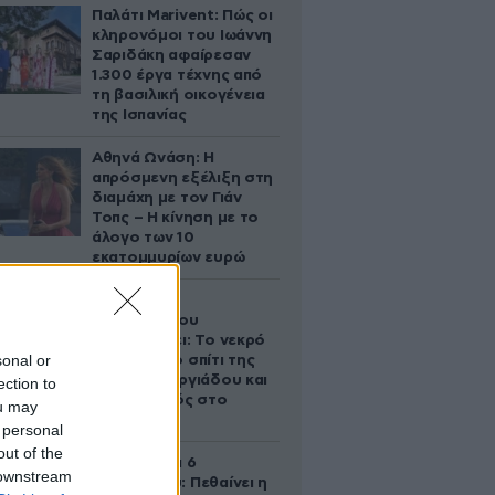
Παλάτι Marivent: Πώς οι
κληρονόμοι του Ιωάννη
Σαριδάκη αφαίρεσαν
1.300 έργα τέχνης από
τη βασιλική οικογένεια
της Ισπανίας
Αθηνά Ωνάση: Η
απρόσμενη εξέλιξη στη
διαμάχη με τον Γιάν
Τοπς – Η κίνηση με το
άλογο των 10
εκατομμυρίων ευρώ
Ο Στράτος
Τζώρτζογλου
αποκαλύπτει: Το νεκρό
sonal or
έμβρυο στο σπίτι της
Μαρίας Γεωργιάδου και
ection to
ο εγκλεισμός στο
ou may
ψυχιατρείο
 personal
out of the
Σαν σήμερα 6
 downstream
Αυγούστου: Πεθαίνει η