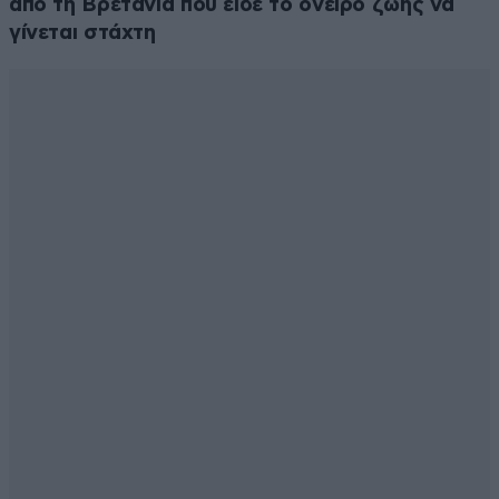
από τη Βρετανία που είδε το όνειρο ζωής να
γίνεται στάχτη