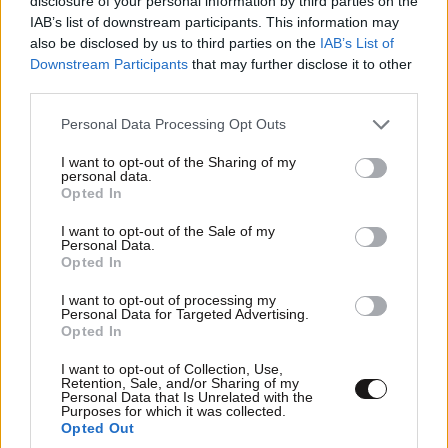
disclosure of your personal information by third parties on the
IAB’s list of downstream participants. This information may
also be disclosed by us to third parties on the
IAB’s List of
Downstream Participants
that may further disclose it to other
third parties.
Όλες οι λεπτομέρειες για το πρόγραμμα
Please note that this website/app uses one or more Google
Personal Data Processing Opt Outs
«Νταντάδες της Γειτονιάς» από την Έλενα
services and may gather and store information including but
Ράπτη – «Υπάρχει πολύ μεγάλη ανταπόκριση»
not limited to your visit or usage behaviour. You may click to
I want to opt-out of the Sharing of my
personal data.
grant or deny consent to Google and its third-party tags to
Opted In
use your data for below specified purposes in below Google
consent section.
I want to opt-out of the Sale of my
Personal Data.
Opted In
Ακολουθήστε το
NEWSBEAST
στο
Google News
I want to opt-out of processing my
και μάθετε πρώτοι όλες τις ειδήσεις
Personal Data for Targeted Advertising.
Opted In
I want to opt-out of Collection, Use,
Retention, Sale, and/or Sharing of my
Personal Data that Is Unrelated with the
Purposes for which it was collected.
Opted Out