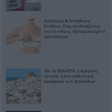
Αυξητική & Ανόρθωση
Στήθους: Πώς συνδυάζονται
για το τέλειο, εξατομικευμένο
αποτέλεσμα
Με τη SEAJETS, η Αμοργός
γίνεται η πιο αυθεντική
απόδραση των Κυκλάδων