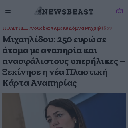
ΠΟΛΙΤΙΚΗ
#voucher
#ΑμεΑ
#Δόμνα Μιχαηλίδου
Μιχαηλίδου: 250 ευρώ σε
άτομα με αναπηρία και
ανασφάλιστους υπερήλικες –
Ξεκίνησε η νέα Πλαστική
Κάρτα Αναπηρίας