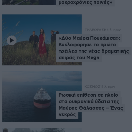
μακροχρόνιες ποινές»
ΤΗΛΕΟΡΑΣΗ
4 λ. πριν
«Δύο Μαύρα Πουκάμισα»:
Κυκλοφόρησε το πρώτο
τρέιλερ της νέας δραματικής
σειράς του Mega
ΚΟΣΜΟΣ
11 λ. πριν
Ρωσική επίθεση σε πλοίο
στα ουκρανικά ύδατα της
Μαύρης Θάλασσας – Ένας
νεκρός