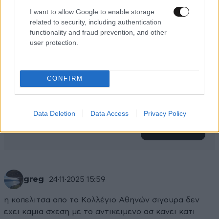
I want to allow Google to enable storage
related to security, including authentication
functionality and fraud prevention, and other
user protection.
CONFIRM
Xαρακτήρες: 0/1000
Διαβάστε και ακολουθήστε τους κανόνες σχολιασμού
Data Deletion
Data Access
Privacy Policy
ΠΡΟΣΘΗΚΗ
greg
24·11·2025 15:59
η κοπελιτσα απο το Κολλέγιο Αθηνών σιγουρα δεν
εχει καμια σχεση με το αντικειμενο ασ κανει κατι