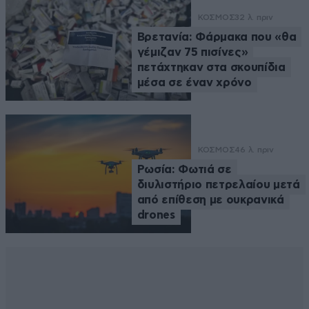
ΚΟΣΜΟΣ
32 λ. πριν
Βρετανία: Φάρμακα που «θα
γέμιζαν 75 πισίνες»
πετάχτηκαν στα σκουπίδια
μέσα σε έναν χρόνο
ΚΟΣΜΟΣ
46 λ. πριν
Ρωσία: Φωτιά σε
διυλιστήριο πετρελαίου μετά
από επίθεση με ουκρανικά
drones