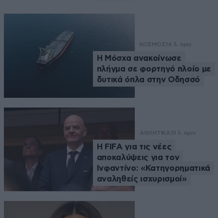
ΚΟΣΜΟΣ
14 λ. πριν
Η Μόσχα ανακοίνωσε
πλήγμα σε φορτηγό πλοίο με
δυτικά όπλα στην Οδησσό
ΑΘΛΗΤΙΚΑ
15 λ. πριν
Η FIFA για τις νέες
αποκαλύψεις για τον
Ινφαντίνο: «Κατηγορηματικά
αναληθείς ισχυρισμοί»