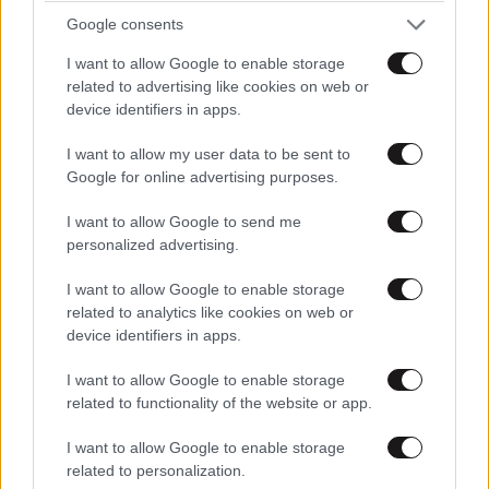
Google consents
TRENDING
I want to allow Google to enable storage
related to advertising like cookies on web or
device identifiers in apps.
I want to allow my user data to be sent to
Google for online advertising purposes.
I want to allow Google to send me
personalized advertising.
I want to allow Google to enable storage
related to analytics like cookies on web or
device identifiers in apps.
I want to allow Google to enable storage
LIFESTYLE
08·08·2026 09:01
related to functionality of the website or app.
Νία Βαρντάλος – Σπύρος Κατσαγάνης: Μια
σχέση που θυμίζει σενάριο ταινίας και μετρά
I want to allow Google to enable storage
related to personalization.
πάνω από τέσσερα χρόνια