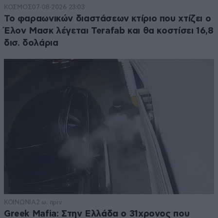
ΚΟΣΜΟΣ
07·08·2026 23:03
Το φαραωνικών διαστάσεων κτίριο που χτίζει ο
Έλον Μασκ λέγεται Terafab και θα κοστίσει 16,8
δισ. δολάρια
ΚΟΙΝΩΝΙΑ
2 ω. πριν
Greek Mafia: Στην Ελλάδα ο 31χρονος που