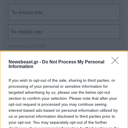
Xαρακτήρες: 0/1000
Διαβάστε και ακολουθήστε τους κανόνες σχολιασμού
Newsbeast.gr -
Do Not Process My Personal
Information
ΠΡΟΣΘΗΚΗ
If you wish to opt-out of the sale, sharing to third parties, or
processing of your personal or sensitive information for
targeted advertising by us, please use the below opt-out
section to confirm your selection. Please note that after your
και αγροτοδάνεια
23·07·2024 18:21
opt-out request is processed you may continue seeing
interest-based ads based on personal information utilized by
θα δώσουν οι πασοκοι όταν γίνουν κυβέρνηση,
us or personal information disclosed to third parties prior to
επίδομα καύσωνα, επίδομα έλειψης βροχής και ότι
your opt-out. You may separately opt-out of the further
άλλο για να μας ξαναφέρουν στην ίδια δυσχερή