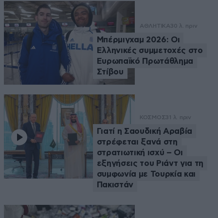
ΑΘΛΗΤΙΚΑ
30 λ. πριν
Μπέρμιγχαμ 2026: Οι
Ελληνικές συμμετοχές στο
Ευρωπαϊκό Πρωτάθλημα
Στίβου
ΚΟΣΜΟΣ
31 λ. πριν
Γιατί η Σαουδική Αραβία
στρέφεται ξανά στη
στρατιωτική ισχύ – Οι
εξηγήσεις του Ριάντ για τη
συμφωνία με Τουρκία και
Πακιστάν