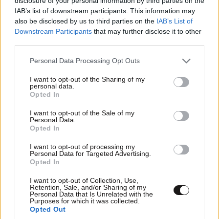
disclosure of your personal information by third parties on the
οικονομική θέση.
IAB’s list of downstream participants. This information may
also be disclosed by us to third parties on the
IAB’s List of
Απαντήστε
0
0
Downstream Participants
that may further disclose it to other
third parties.
Please note that this website/app uses one or more Google
Personal Data Processing Opt Outs
services and may gather and store information including but
not limited to your visit or usage behaviour. You may click to
I want to opt-out of the Sharing of my
personal data.
grant or deny consent to Google and its third-party tags to
Opted In
use your data for below specified purposes in below Google
consent section.
I want to opt-out of the Sale of my
Personal Data.
Opted In
I want to opt-out of processing my
Personal Data for Targeted Advertising.
Opted In
I want to opt-out of Collection, Use,
Retention, Sale, and/or Sharing of my
Personal Data that Is Unrelated with the
Purposes for which it was collected.
Opted Out