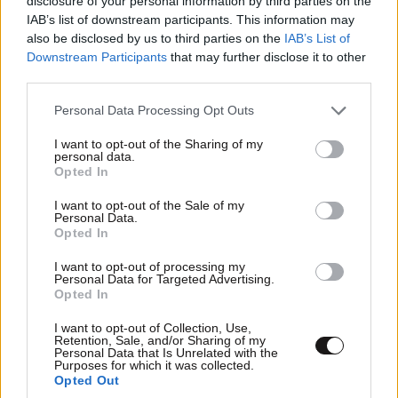
disclosure of your personal information by third parties on the
IAB’s list of downstream participants. This information may
also be disclosed by us to third parties on the
IAB’s List of
Downstream Participants
that may further disclose it to other
third parties.
Please note that this website/app uses one or more Google
Personal Data Processing Opt Outs
services and may gather and store information including but
not limited to your visit or usage behaviour. You may click to
I want to opt-out of the Sharing of my
personal data.
grant or deny consent to Google and its third-party tags to
Opted In
use your data for below specified purposes in below Google
consent section.
I want to opt-out of the Sale of my
Personal Data.
Opted In
I want to opt-out of processing my
Personal Data for Targeted Advertising.
«The Quiz with Balls»: Η ανακοίνωση του ΣΚΑΪ
Opted In
για το νέο τηλεπαιχνίδι με τον Γιάννη
I want to opt-out of Collection, Use,
Τσιμιτσέλη
Retention, Sale, and/or Sharing of my
Personal Data that Is Unrelated with the
Purposes for which it was collected.
Opted Out