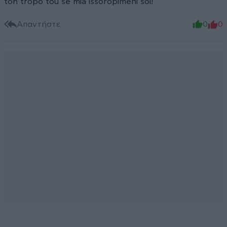
ton tropo tou se mia issoropimeni soi!
Απαντήστε
0
0