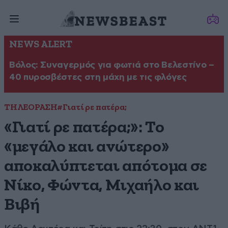
NEWS ALERT
Βόλος: Συναγερμός για φωτιά στο Βελεστίνο –
40 πυροσβέστες στη μάχη με τις φλόγες
ΤΗΛΕΟΡΑΣΗ
#Γιατί ρε πατέρα;
«Γιατί ρε πατέρα;»: Το
«μεγάλο και ανώτερο»
αποκαλύπτεται απότομα σε
Νίκο, Φώντα, Μιχαήλο και
Βιβή