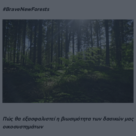
#
BraveNewForests
Πώς θα ε
ξασφαλιστεί η β
ιωσιμότητα των δασικών μας
οικοσυστημάτων