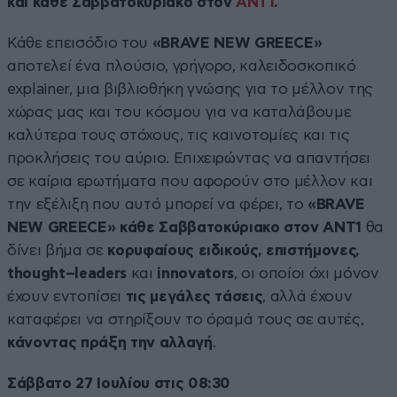
και κάθε Σαββατοκύριακο στον
ΑΝΤ1
.
Κάθε επεισόδιο του
«
BRAVE
NEW
GREECE
»
αποτελεί ένα πλούσιο, γρήγορο, καλειδοσκοπικό
explainer, μια βιβλιοθήκη γνώσης για το μέλλον της
χώρας μας και του κόσμου για να καταλάβουμε
καλύτερα τους στόχους, τις καινοτομίες και τις
προκλήσεις του αύριο. Επιχειρώντας να απαντήσει
σε καίρια ερωτήματα που αφορούν στο μέλλον και
την εξέλιξη που αυτό μπορεί να φέρει, το
«
BRAVE
NEW
GREECE
» κάθε Σαββατοκύριακο στον ΑΝΤ1
θα
δίνει βήμα σε
κορυφαίους ειδικούς, επιστήμονες,
thought
–
leaders
και
innovators
, οι οποίοι όχι μόνον
έχουν εντοπίσει
τις μεγάλες τάσεις
, αλλά έχουν
καταφέρει να στηρίξουν το όραμά τους σε αυτές,
κάνοντας πράξη την αλλαγή
.
Σάββατο 27 Ιουλίου στις 08:30