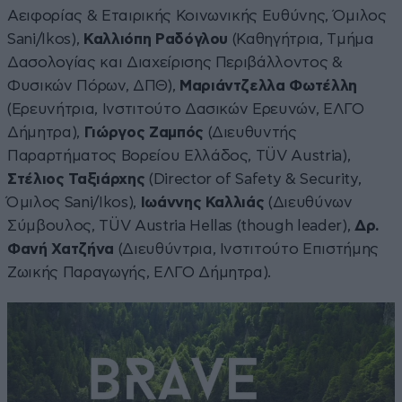
Αειφορίας & Εταιρικής Κοινωνικής Ευθύνης, Όμιλος
Sani/Ikos),
Καλλιόπη Ραδόγλου
(Καθηγήτρια, Tμήμα
Δασολογίας και Διαχείρισης Περιβάλλοντος &
Φυσικών Πόρων, ΔΠΘ),
Μαριάντζελλα Φωτέλλη
(Ερευνήτρια, Ινστιτούτο Δασικών Ερευνών, ΕΛΓΟ
Δήμητρα),
Γιώργος Ζαμπός
(Διευθυντής
Παραρτήματος Βορείου Ελλάδος, TÜV Austria),
Στέλιος Ταξιάρχης
(Director of Safety & Security,
Όμιλος Sani/Ikos),
Ιωάννης Καλλιάς
(Διευθύνων
Σύμβουλος, TÜV Austria Hellas (though leader),
Δρ.
Φανή Χατζήνα
(Διευθύντρια, Ινστιτούτο Επιστήμης
Ζωικής Παραγωγής, ΕΛΓΟ Δήμητρα).