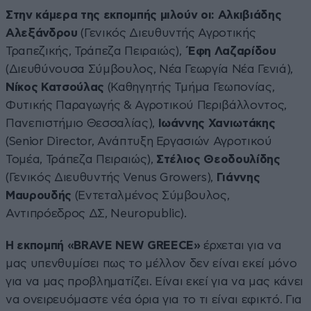
Στην κάμερα της εκπομπής μιλούν οι: Αλκιβιάδης
Αλεξάνδρου
(Γενικός Διευθυντής Αγροτικής
Τραπεζικής, Τράπεζα Πειραιώς),
Έφη Λαζαρίδου
(Διευθύνουσα Σύμβουλος, Νέα Γεωργία Νέα Γενιά),
Νίκος Κατσούλας
(Καθηγητής Τμήμα Γεωπονίας,
Φυτικής Παραγωγής & Αγροτικού Περιβάλλοντος,
Πανεπιστήμιο Θεσσαλίας),
Ιωάννης Χανιωτάκης
(Senior Director, Ανάπτυξη Εργασιών Αγροτικού
Τομέα, Τράπεζα Πειραιώς),
Στέλιος Θεοδουλίδης
(Γενικός Διευθυντής Venus Growers),
Γιάννης
Μαυρουδής
(Εντεταλμένος Σύμβουλος,
Αντιπρόεδρος ΔΣ, Νeuropublic).
Η εκπομπή «
BRAVE
NEW
GREECE
»
έρχεται για να
μας υπενθυμίσει πως το μέλλον δεν είναι εκεί μόνο
για να μας προβληματίζει. Είναι εκεί για να μας κάνει
να ονειρευόμαστε νέα όρια για το τι είναι εφικτό. Για