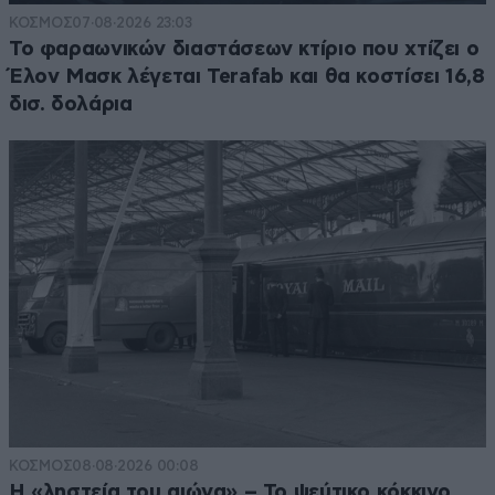
ΚΟΣΜΟΣ
07·08·2026 23:03
Το φαραωνικών διαστάσεων κτίριο που χτίζει ο
Έλον Μασκ λέγεται Terafab και θα κοστίσει 16,8
δισ. δολάρια
ΚΟΣΜΟΣ
08·08·2026 00:08
Η «ληστεία του αιώνα» – Το ψεύτικο κόκκινο