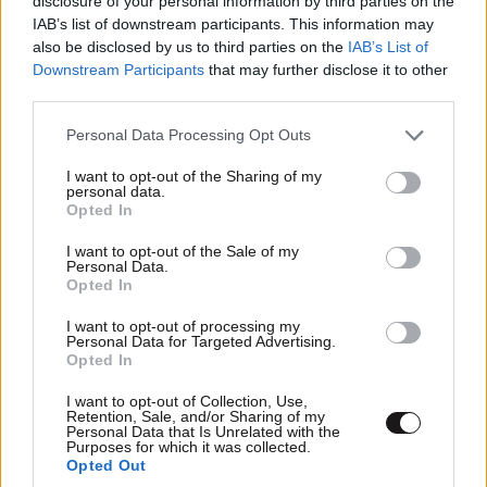
disclosure of your personal information by third parties on the
IAB’s list of downstream participants. This information may
also be disclosed by us to third parties on the
IAB’s List of
Downstream Participants
that may further disclose it to other
third parties.
Please note that this website/app uses one or more Google
Personal Data Processing Opt Outs
services and may gather and store information including but
not limited to your visit or usage behaviour. You may click to
I want to opt-out of the Sharing of my
personal data.
grant or deny consent to Google and its third-party tags to
Opted In
use your data for below specified purposes in below Google
consent section.
I want to opt-out of the Sale of my
Personal Data.
ΣΚΑΪ: Τέλος συνεργασίας με τον διευθύνοντα
Opted In
σύμβουλο Γρηγόρη Δημητριάδη
I want to opt-out of processing my
Personal Data for Targeted Advertising.
Opted In
I want to opt-out of Collection, Use,
Retention, Sale, and/or Sharing of my
Personal Data that Is Unrelated with the
Purposes for which it was collected.
Opted Out