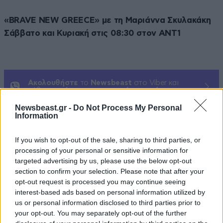
«BRAVE NEW GREECE» με τη Μαριάννα Σκυλακάκη
Σάββατο και Κυριακή στις 08:30 στον ΑΝΤ1
Ακολουθήστε
το
Newsbeast
στο Viber και
μάθετε
πρώτοι
τα
σημαντικότερα νέα
Newsbeast.gr -
Do Not Process My Personal
Information
If you wish to opt-out of the sale, sharing to third parties, or
ΠΕΡΙΣΣΟΤΕΡΑ ΑΠΟ ΤΗΝ
processing of your personal or sensitive information for
targeted advertising by us, please use the below opt-out
ΤΗΛΕΟΡΑΣΗ
section to confirm your selection. Please note that after your
opt-out request is processed you may continue seeing
interest-based ads based on personal information utilized by
us or personal information disclosed to third parties prior to
your opt-out. You may separately opt-out of the further