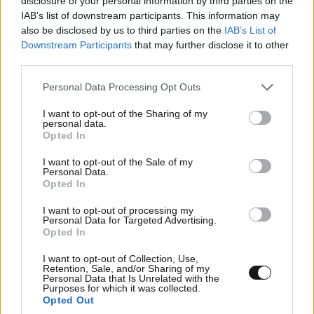
disclosure of your personal information by third parties on the
IAB’s list of downstream participants. This information may
also be disclosed by us to third parties on the
IAB’s List of
Downstream Participants
that may further disclose it to other
third parties.
Please note that this website/app uses one or more Google
Personal Data Processing Opt Outs
services and may gather and store information including but
not limited to your visit or usage behaviour. You may click to
I want to opt-out of the Sharing of my
personal data.
grant or deny consent to Google and its third-party tags to
Opted In
use your data for below specified purposes in below Google
consent section.
I want to opt-out of the Sale of my
Personal Data.
Opted In
I want to opt-out of processing my
Personal Data for Targeted Advertising.
LIFESTYLE
08·08·2026 19:12
Opted In
Εριέττα Κούρκουλου – Τα 33α γενέθλια και τα
φιλιά με τον Βύρωνα Βασιλειάδη: «Καμία στιγμή
I want to opt-out of Collection, Use,
Retention, Sale, and/or Sharing of my
ευτυχίας δεδομένη»
Personal Data that Is Unrelated with the
Purposes for which it was collected.
Opted Out