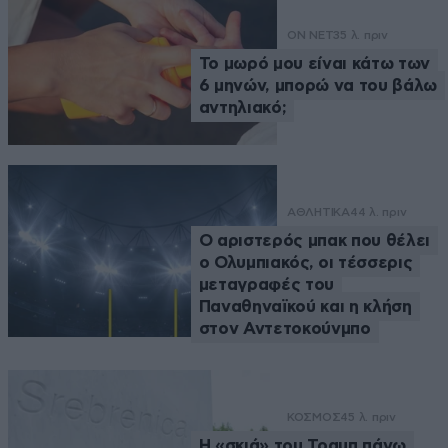
ON NET
35 λ. πριν
Το μωρό μου είναι κάτω των
6 μηνών, μπορώ να του βάλω
αντηλιακό;
ΑΘΛΗΤΙΚΑ
44 λ. πριν
Ο αριστερός μπακ που θέλει
ο Ολυμπιακός, οι τέσσερις
μεταγραφές του
Παναθηναϊκού και η κλήση
στον Αντετοκούνμπο
ΚΟΣΜΟΣ
45 λ. πριν
Η «σκιά» του Τραμπ πάνω