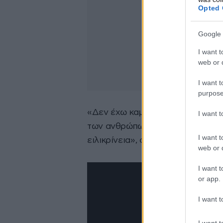
Opted 
Google 
I want t
web or d
I want t
purpose
«Δεν έχω καμία επιθυμία να κατα
I want 
των ανθρώπων ακόμα καλύτερη, 
I want t
ειλικρίνεια», απάντησε αμέσως 
web or d
I want t
or app.
I want t
I want t