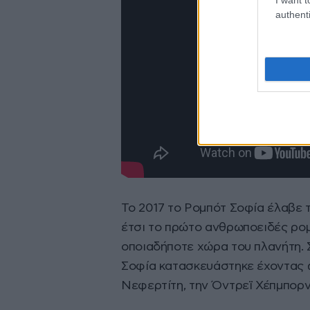
authenti
Το 2017 το Ρομπότ Σοφία έλαβε τ
έτσι το πρώτο ανθρωποειδές ρομ
οποιαδήποτε χώρα του πλανήτη. 
Σοφία κατασκευάστηκε έχοντας ω
Νεφερτίτη, την Όντρεϊ Χέπμπορν,