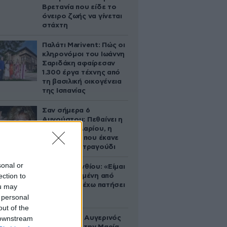
Βρετανία που είδε το
όνειρο ζωής να γίνεται
στάχτη
Παλάτι Marivent: Πώς οι
κληρονόμοι του Ιωάννη
Σαριδάκη αφαίρεσαν
1.300 έργα τέχνης από
τη βασιλική οικογένεια
της Ισπανίας
Σαν σήμερα 6
Αυγούστου: Πεθαίνει η
Ρίτα Σακελλαρίου, η
λαϊκή ντίβα που έκανε
τη ζωή της τραγούδι
sonal or
Μαρία Κορινθίου: «Είμαι
ection to
πιο ευτυχισμένη από
ποτέ – Ναι, έχω πατήσει
ou may
φρένο»
 personal
out of the
 downstream
Ο Θανάσης Αυγερινός