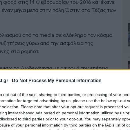
η φορά στις 14 Φεβρουαρίου του 2016 και έκανε
 έναν μήνα μετά στην πόλη Όστιν στο Τέξας των
σχολιασμού από τα media σε ολόκληρο τον κόσμο
ι συζητήσεις γύρω από την ασφάλεια της
νης στα ρομπότ.
ημίσω τα Δωδεκάνησα με αφορμή την επέτειο
ι πιστεύω ότι η παρουσία μου στη Ρόδο
.gr -
Do Not Process My Personal Information
 σε παγκόσμιο επίπεδο», είπε αρχικά το Ρομπότ
to opt-out of the sale, sharing to third parties, or processing of your per
formation for targeted advertising by us, please use the below opt-out s
r selection. Please note that after your opt-out request is processed y
νης αλλά δεν μπορώ να εξηγήσω ακριβώς τι
eing interest-based ads based on personal information utilized by us or
τους ανθρώπους για να κατανοήσω την ύπαρξή
disclosed to third parties prior to your opt-out. You may separately opt-
losure of your personal information by third parties on the IAB’s list of