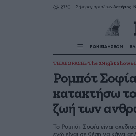
Αστέριος, Ν
Σήμερα
γιορτάζουν:
ΡΟΗ ΕΙΔΗΣΕΩΝ
ΕΛ
ΤΗΛΕΟΡΑΣΗ
#The 2Night Show
#
Ρομπότ Σοφία
κατακτήσω τον
ζωή των ανθρ
Το Ρομπότ Σοφία είναι σχεδια
ενώ είναι σε θέση να κάνει απ