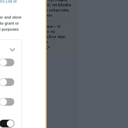
επιμένει για την Μαρία
B’s List of
Καρυστιανού: «Η Ελπίδα
πεθαίνει μεν τελευταία,
αλλά πεθαίνει»
er and store
to grant or
Δανάη Μπάρκα – Η
ed purposes
ανάρτηση με το
σάντουιτς: «Στο χέρι
σου είναι να
αδυνατίσεις»