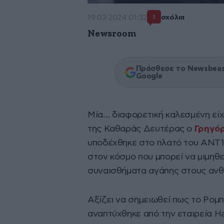
19·03·2024 01:32
σχόλια
1
Newsroom
Πρόσθεσε το Newsbeast
Google
Μία… διαφορετική καλεσμένη είχ
της Καθαράς Δευτέρας ο
Γρηγό
υποδέχθηκε στο πλατό του ΑΝΤ1
στον κόσμο που μπορεί να μιμηθε
συναισθήματα αγάπης στους αν
Αξίζει να σημειωθεί πως το Ρομ
αναπτύχθηκε από την εταιρεία Ha