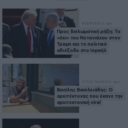
ΚΟΣΜΟΣ
10 λ. πριν
Προς διπλωματική ρήξη; Το
«όχι» του Νετανιάχου στον
Τραμπ και το πολιτικό
αδιέξοδο στο Ισραήλ
STYLE TALKS
14 λ. πριν
Βασίλης Βασιλειάδης: Ο
αρχιτέκτονας που έκανε την
αρχιτεκτονική viral