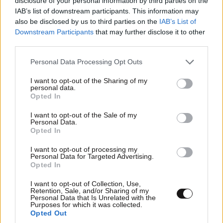
disclosure of your personal information by third parties on the
IAB’s list of downstream participants. This information may
also be disclosed by us to third parties on the
IAB’s List of
Ώρα
04·11·2023 22:05
Downstream Participants
that may further disclose it to other
third parties.
να δουν και την ουσία λοιπόν... που, σίγουρα, δεν είναι
λιγότερη από αυτή του Μητσοτάκη... Απο κει και
Please note that this website/app uses one or more Google
Personal Data Processing Opt Outs
πέρα... ;
services and may gather and store information including but
not limited to your visit or usage behaviour. You may click to
I want to opt-out of the Sharing of my
personal data.
grant or deny consent to Google and its third-party tags to
Απαντήστε
0
0
Opted In
use your data for below specified purposes in below Google
consent section.
I want to opt-out of the Sale of my
Personal Data.
Opted In
TRENDING
I want to opt-out of processing my
Personal Data for Targeted Advertising.
Opted In
I want to opt-out of Collection, Use,
Retention, Sale, and/or Sharing of my
Personal Data that Is Unrelated with the
Purposes for which it was collected.
Opted Out