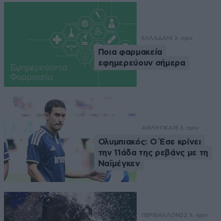
ΕΛΛΑΔΑ
14 λ. πριν
Ποια φαρμακεία
εφημερεύουν σήμερα
ΑΘΛΗΤΙΚΑ
15 λ. πριν
Ολυμπιακός: Ο Έσε κρίνει
την 11άδα της ρεβάνς με τη
Ναϊμέγκεν
ΠΕΡΙΒΑΛΛΟΝ
22 λ. πριν