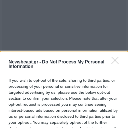
Newsbeast.gr -
Do Not Process My Personal
Information
If you wish to opt-out of the sale, sharing to third parties, or
processing of your personal or sensitive information for
Φτερά & πούπουλα
05·11·2023 05:32
targeted advertising by us, please use the below opt-out
section to confirm your selection. Please note that after your
Δώσε στον κόσμο
opt-out request is processed you may continue seeing
interest-based ads based on personal information utilized by
Απαντήστε
0
0
us or personal information disclosed to third parties prior to
your opt-out. You may separately opt-out of the further