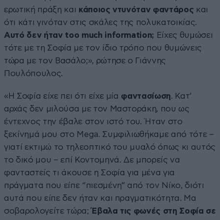
ερωτική πράξη και
κάποιος ντυνόταν φαντάρος
και
ότι κάτι γινόταν στις σκάλες της πολυκατοικίας.
Αυτό δεν ήταν too much information;
Είχες θυμώσει
τότε με τη Σοφία με τον ίδιο τρόπο που θυμώνεις
τώρα με τον Βασάλο;», ρώτησε ο Γιάννης
Πουλόπουλος.
«Η Σοφία είχε πει ότι είχε μία
φαντασίωση
. Κατ’
αρχάς δεν μιλούσα με τον Μαστοράκη, που ως
έντεχνος την έβαλε στον ιστό του. Ήταν στο
ξεκίνημά μου στο Mega. Συμφιλιωθήκαμε από τότε –
γιατί εκτιμώ το τηλεοπτικό του μυαλό όπως κι αυτός
το δικό μου – επί Κοντομηνά. Δε μπορείς να
φανταστείς τι άκουσε η Σοφία για μένα για
πράγματα που είπε “πιεσμένη” από τον Νίκο, διότι
αυτά που είπε δεν ήταν και πραγματικότητα. Μα
σοβαρολογείτε τώρα;
Έβαλα τις φωνές στη Σοφία σε