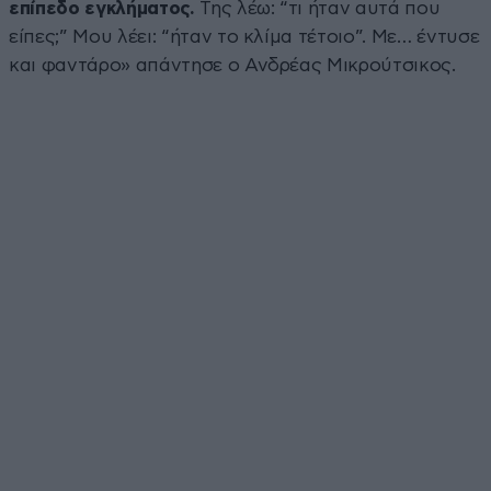
επίπεδο εγκλήματος.
Της λέω: “τι ήταν αυτά που
είπες;” Μου λέει: “ήταν το κλίμα τέτοιο”. Με… έντυσε
και φαντάρο» απάντησε ο Ανδρέας Μικρούτσικος.