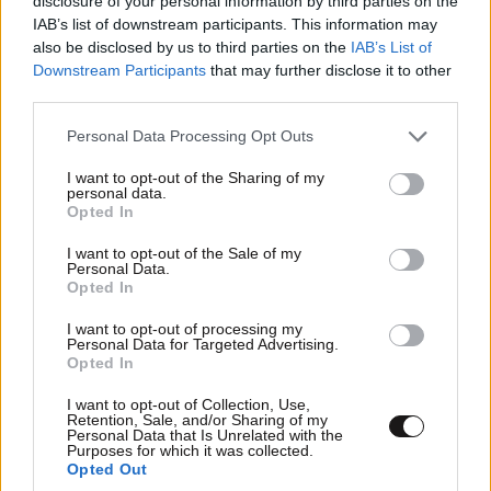
disclosure of your personal information by third parties on the
Κάποιες στιγμές είναι ακραιφνώς προσωπικές και δεν
IAB’s list of downstream participants. This information may
μπορούν να γίνουν αντικείμενο ερώτησης. Δεν μπορώ
also be disclosed by us to third parties on the
IAB’s List of
να εισβάλλω σε χώρους ενστίκτου. Είναι έλλειψη
Downstream Participants
that may further disclose it to other
μέτρου και δεν μας ενδιαφέρει ούτε καν για τη
third parties.
συζήτηση που κάνουμε», τόνισε ο παρουσιαστής
Please note that this website/app uses one or more Google
εμφανώς ενοχλημένος από όσα ειπώθηκαν». Είναι
Personal Data Processing Opt Outs
services and may gather and store information including but
ΑΠΊΣΤΕΥΤΟ το θράσος και η υποκρισία των
not limited to your visit or usage behaviour. You may click to
I want to opt-out of the Sharing of my
αριστερών.Ποιος τα λέει όλα αυτά? Ο απίθανος τύπος
personal data.
grant or deny consent to Google and its third-party tags to
Opted In
που πριν λίγο καιρό κόμπαζε και περιέγραφε με
use your data for below specified purposes in below Google
λεπτομέρειες ότι ήταν ο πρώτος γνωστής
consent section.
I want to opt-out of the Sale of my
δημοσιογράφου.ΑΠΙΣΤΕΥΤΗ ΥΠΟΚΡΙΣΙΑ.
Personal Data.
Opted In
Απαντήστε
0
0
I want to opt-out of processing my
Personal Data for Targeted Advertising.
Opted In
I want to opt-out of Collection, Use,
Retention, Sale, and/or Sharing of my
Personal Data that Is Unrelated with the
Purposes for which it was collected.
Opted Out