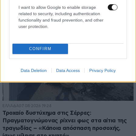
TRENDING
I want to allow Google to enable storage
related to security, including authentication
functionality and fraud prevention, and other
user protection.
CONFIRM
Data Deletion
Data Access
Privacy Policy
ΕΛΛΑΔΑ
07·08·2026 19:24
Τροχαίο δυστύχημα στις Σέρρες:
Πραγματογνώμονας ρίχνει φως στα αίτια της
τραγωδίας – «Κάποια απόσπαση προσοχής,
ίσως μίλησε στο κινητό»