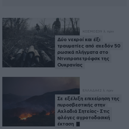
ΚΟΣΜΟΣ
39 λ. πριν
Δύο νεκροί και έξι
τραυματίες από σχεδόν 50
ρωσικά πλήγματα στο
Ντνιπροπετρόφσκ της
Ουκρανίας
ΕΛΛΑΔΑ
42 λ. πριν
Σε εξέλιξη επιχείρηση της
πυροσβεστικής στην
Αχλαδιά Σητείας- Στις
φλόγες αγροτοδασική
έκταση