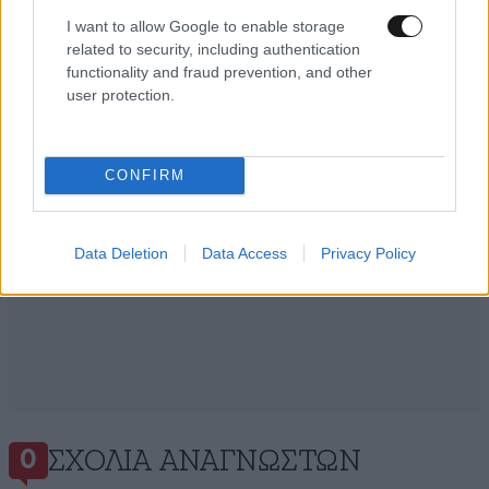
I want to allow Google to enable storage
Ακολουθήστε το
NEWSBEAST
στο
Google News
related to security, including authentication
και μάθετε πρώτοι όλες τις ειδήσεις
functionality and fraud prevention, and other
user protection.
CONFIRM
Data Deletion
Data Access
Privacy Policy
ΣΧΌΛΙΑ ΑΝΑΓΝΩΣΤΏΝ
0