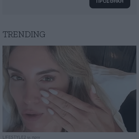
ΠΡΟΣΘΗΚΗ
TRENDING
LIFESTYLE
2 ω. πριν