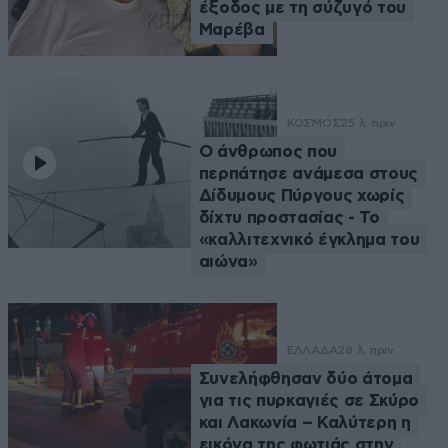
έξοδος με τη σύζυγό του
Μαρέβα
ΚΟΣΜΟΣ
25 λ. πριν
Ο άνθρωπος που
περπάτησε ανάμεσα στους
Δίδυμους Πύργους χωρίς
δίχτυ προστασίας - Το
«καλλιτεχνικό έγκλημα του
αιώνα»
ΕΛΛΑΔΑ
28 λ. πριν
Συνελήφθησαν δύο άτομα
για τις πυρκαγιές σε Σκύρο
και Λακωνία – Καλύτερη η
εικόνα της φωτιάς στην