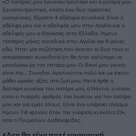
«Ο πατέρας μου ξαναπαντρεύτηκε και η μητέρα μου
ξαναπαντρεύτηκε, οπότε έχω δύο τεράστιες
οικογένειες. Είμαστε 4 αδέλφια συνολικά. Είναι η
αδελφή μου και ο αδελφός μου στην Αγγλία και ο
αδελφός μου ο Θανάσης στην Ελλάδα. Ήμουν
τέσσερις μήνες συνολικά στην Αγγλία και 8 μήνες
εδώ. Ήταν μία συζήτηση που έκαναν οι δυο τους κι
αποφάσισαν συνειδητά ότι θα ήταν καλύτερο να
μεγαλώσω με τον πατέρα μου. Οι δικοί μου γονείς
είναι πιο… Σουηδοί. Αγαπιούνται πολύ και με έχουν
μάθει ωραίες αξίες στη ζωή μου. Μετά ήρθε η
δεύτερη γυναίκα του πατέρα μου, η Νάντια, η οποία
είναι ο τυχερός αριθμός του λαχείου για τον πατέρα
μου και για εμάς όλους. Είναι ένα υπέροχο πλάσμα.
Ήμουν 7-8 χρονών όταν την γνώρισα κι εκείνη 23»,
είπε ο Πυγμαλίων Δαδακαρίδης.
«Δεν θα είχα ποτέ εφαρμογή