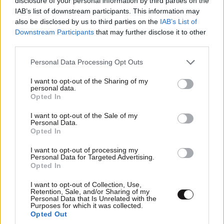
disclosure of your personal information by third parties on the
Άριελ Κωνσταντινίδη: Σκέφτεται να βαφτίσει
IAB’s list of downstream participants. This information may
και τα 3 παιδιά της μαζί – Η απάντηση στα
also be disclosed by us to third parties on the
IAB’s List of
σχόλια για την εγκυμοσύνη στα 54
Downstream Participants
that may further disclose it to other
third parties.
Please note that this website/app uses one or more Google
Personal Data Processing Opt Outs
services and may gather and store information including but
not limited to your visit or usage behaviour. You may click to
I want to opt-out of the Sharing of my
personal data.
grant or deny consent to Google and its third-party tags to
Opted In
use your data for below specified purposes in below Google
consent section.
I want to opt-out of the Sale of my
Personal Data.
Opted In
I want to opt-out of processing my
Personal Data for Targeted Advertising.
Opted In
I want to opt-out of Collection, Use,
Retention, Sale, and/or Sharing of my
Personal Data that Is Unrelated with the
Mike: Εκτός σκηνής ο ράπερ μετά από σοβαρό
Purposes for which it was collected.
Opted Out
τροχαίο ατύχημα – Η ανακοίνωσή του