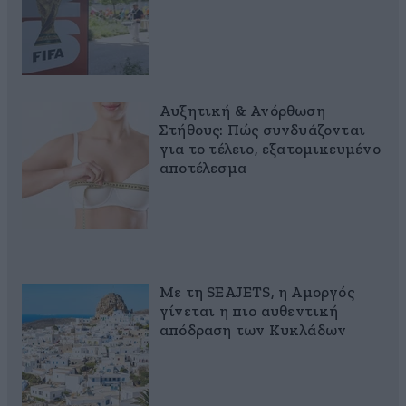
Αυξητική & Ανόρθωση
Στήθους: Πώς συνδυάζονται
για το τέλειο, εξατομικευμένο
αποτέλεσμα
Με τη SEAJETS, η Αμοργός
γίνεται η πιο αυθεντική
απόδραση των Κυκλάδων