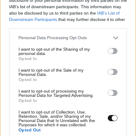
disclosure of your personal information by third parties on the
Οι παραγωγοί θα πρέπει να συνεχίσουν να χάνουν
IAB’s list of downstream participants. This information may
χρήματα μέχρι να καταλάβουν ότι το “woke” δεν
also be disclosed by us to third parties on the
IAB’s List of
είναι κερδοφόρο και ότι ούτε ένας σκηνοθέτης όπως
Downstream Participants
that may further disclose it to other
ο Νόλαν μπορεί να το κάνει να λειτουργήσει, όταν οι
third parties.
παρατηρήσεις των ακτιβιστών αποκτούν μεγαλύτερη
Please note that this website/app uses one or more Google
Personal Data Processing Opt Outs
σημασία από τον ίδιο τον θρύλο. Απλώς σταματήστε
services and may gather and store information including but
not limited to your visit or usage behaviour. You may click to
I want to opt-out of the Sharing of my
να ακούτε την τάξη των πληρωμένων ακτιβιστών και
personal data.
grant or deny consent to Google and its third-party tags to
αρχίστε ξανά να δίνετε στο κοινό αυτό που
Opted In
use your data for below specified purposes in below Google
πραγματικά θέλει.
Μακάρι αυτό να είναι το τελευταίο
consent section.
I want to opt-out of the Sale of my
μάθημα
», έγραψε ένας άλλος χρήστης.
Personal Data.
Opted In
Lupita Nyong’o just told the
I want to opt-out of processing my
Personal Data for Targeted Advertising.
Opted In
world she’d sit Homer down
I want to opt-out of Collection, Use,
Retention, Sale, and/or Sharing of my
and lecture him about how
Personal Data that Is Unrelated with the
Purposes for which it was collected.
Opted Out
little screen time he gave the