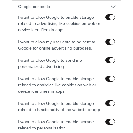
Google consents
women in his own story.
I want to allow Google to enable storage
related to advertising like cookies on web or
device identifiers in apps.
Know what she should have to
I want to allow my user data to be sent to
Google for online advertising purposes.
say to Homer?
I want to allow Google to send me
personalized advertising.
Nothing.
I want to allow Google to enable storage
related to analytics like cookies on web or
device identifiers in apps.
Absolutely nothing.
I want to allow Google to enable storage
related to functionality of the website or app.
I want to allow Google to enable storage
related to personalization.
She shouldn’t have a single