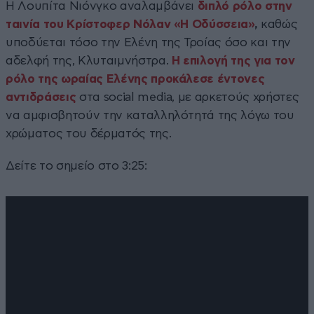
Η Λουπίτα Νιόνγκο αναλαμβάνει
διπλό ρόλο στην
ταινία του Κρίστοφερ Νόλαν «Η Οδύσσεια»
,
καθώς
υποδύεται τόσο την Ελένη της Τροίας όσο και την
αδελφή της, Κλυταιμνήστρα.
Η επιλογή της για τον
ρόλο της ωραίας Ελένης προκάλεσε έντονες
αντιδράσεις
στα social media, με αρκετούς χρήστες
να αμφισβητούν την καταλληλότητά της λόγω του
χρώματος του δέρματός της.
Δείτε το σημείο στο 3:25: